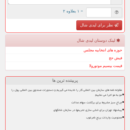
= ۱ بعلاوه ۲
نظر برای لیدی شال
لینک دوستان لیدی شال
حوزه های انتخابیه مجلس
فیش حج
قیمت بیسیم موتورولا
پربیننده ترین ها
مقاوله نامه های سازمان بین المللی کار را نادیده می گیریم و دستورات صندوق بین المللی پول را
مو به مو اجرا می نماییم
چراغ سبز مشروط برای برگشت سهام عدالت
پیشنهاد تهران برای خنثی سازی تحریمها در سازمان شانگهای
ممنوعیت واردات برنج نامرغوب