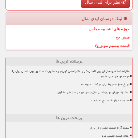
نظر برای لیدی شال
لینک دوستان لیدی شال
حوزه های انتخابیه مجلس
فیش حج
قیمت بیسیم موتورولا
پربیننده ترین ها
مقاوله نامه های سازمان بین المللی کار را نادیده می گیریم و دستورات صندوق بین المللی پول را
مو به مو اجرا می نماییم
چراغ سبز مشروط برای برگشت سهام عدالت
پیشنهاد تهران برای خنثی سازی تحریمها در سازمان شانگهای
ممنوعیت واردات برنج نامرغوب
پربحث ترین ها
سقوط آزاد قیمت خودرو در بازار
اعلام قیمت حقیقی مرغ