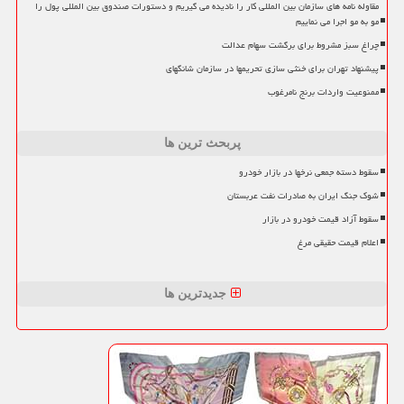
مقاوله نامه های سازمان بین المللی کار را نادیده می گیریم و دستورات صندوق بین المللی پول را
مو به مو اجرا می نماییم
چراغ سبز مشروط برای برگشت سهام عدالت
پیشنهاد تهران برای خنثی سازی تحریمها در سازمان شانگهای
ممنوعیت واردات برنج نامرغوب
پربحث ترین ها
سقوط دسته جمعی نرخها در بازار خودرو
شوک جنگ ایران به صادرات نفت عربستان
سقوط آزاد قیمت خودرو در بازار
اعلام قیمت حقیقی مرغ
جدیدترین ها