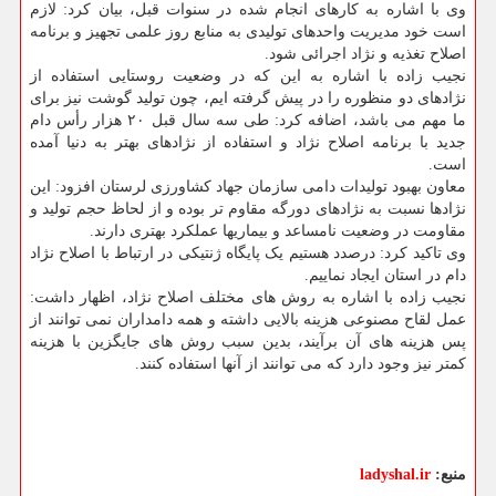
وی با اشاره به کارهای انجام شده در سنوات قبل، بیان کرد: لازم
است خود مدیریت واحدهای تولیدی به منابع روز علمی تجهیز و برنامه
اصلاح تغذیه و نژاد اجرائی شود.
نجیب زاده با اشاره به این که در وضعیت روستایی استفاده از
نژادهای دو منظوره را در پیش گرفته ایم، چون تولید گوشت نیز برای
ما مهم می باشد، اضافه کرد: طی سه سال قبل ۲۰ هزار رأس دام
جدید با برنامه اصلاح نژاد و استفاده از نژادهای بهتر به دنیا آمده
است.
معاون بهبود تولیدات دامی سازمان جهاد کشاورزی لرستان افزود: این
نژادها نسبت به نژادهای دورگه مقاوم تر بوده و از لحاظ حجم تولید و
مقاومت در وضعیت نامساعد و بیماریها عملکرد بهتری دارند.
وی تاکید کرد: درصدد هستیم یک پایگاه ژنتیکی در ارتباط با اصلاح نژاد
دام در استان ایجاد نماییم.
نجیب زاده با اشاره به روش های مختلف اصلاح نژاد، اظهار داشت:
عمل لقاح مصنوعی هزینه بالایی داشته و همه دامداران نمی توانند از
پس هزینه های آن برآیند، بدین سبب روش های جایگزین با هزینه
کمتر نیز وجود دارد که می توانند از آنها استفاده کنند.
منبع:
ladyshal.ir