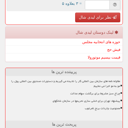
= ۳ بعلاوه ۵
نظر برای لیدی شال
لینک دوستان لیدی شال
حوزه های انتخابیه مجلس
فیش حج
قیمت بیسیم موتورولا
پربیننده ترین ها
مقاوله نامه های سازمان بین المللی کار را نادیده می گیریم و دستورات صندوق بین المللی پول را
مو به مو اجرا می نماییم
چراغ سبز مشروط برای برگشت سهام عدالت
پیشنهاد تهران برای خنثی سازی تحریمها در سازمان شانگهای
ممنوعیت واردات برنج نامرغوب
پربحث ترین ها