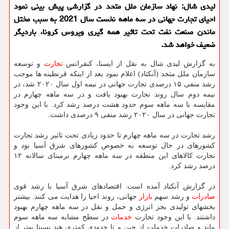
لیدی شال: نهاد سازمان ملل متحد در گزارشی پیش بینی نمود
احیای تجارت جهانی در سه ماهه نخست سال 2021 به سبب مختل
ماندن صنعت نفت تحت تاثیر همه گیری ویروس کرونا، باردیگر
ضعیف خواهد شد.
به گزارش لیدی شال به نقل از ایسنا، کنفرانس
تجارت
و توسعه
سازمان ملل متحد (آنکتاد) اعلام نمود بعد از اینکه قرنطینه ها موجب
رشد منفی ۱۵ درصدی تجارت جهانی در نیمه اول سال ۲۰۲۰ شد، در
نیمه دوم سال روند تجارت بهبود یافت و در سه ماهه چهارم در
مقایسه با سه ماهه سوم حدود هشت درصد رشد کرد. با این وجود
تجارت جهانی در سال ۲۰۲۰ رشد منفی ۹ درصدی داشت.
رشد تجارت در سه ماهه چهارم تا حدود زیادی تحت تاثیر رشد تجارت
کشورهای در حال توسعه به خصوص کشورهای شرق آسیا بود و
تجارت کالاهای این منطقه در سه ماهه چهارم برمبنای سالانه ۱۲
درصد رشد کرد.
در گزارش آنکتاد آمده است: اقتصادهای شرق آسیا با رشد قوی
صادرات
و رشد سهم
بازار
جهانی، روند احیا را هدایت می کنند. بیشتر
بخشهای تولیدی بجز انرژی و حمل و نقل در سه ماهه چهارم بهبود
داشتند. با این وجود تجارت
خدمات
در سطح مشابه سه ماهه سوم
ماند و صادرات خدمات از چین و تا حدودی کمتری هند نسبتا بهتر از