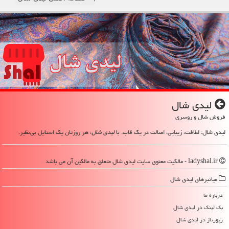
لیدی شال
فروش شال و روسری
لیدی شال: لطافت، زیبایی، اصالت در یک قاب. با
لیدی شال
، هر روزتان یک استایل بی‌نظیر.
ladyshal.ir - مالکیت معنوی سایت لیدی شال متعلق به مالکین آن می باشد
میانبرهای لیدی شال
درباره ما
بک لینک در لیدی شال
رپورتاژ در لیدی شال