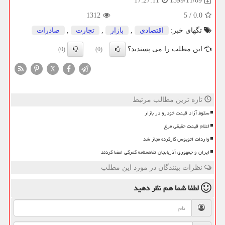
1399/11/09
17:27:11
1312
5
/
0.0
تگهای خبر:
اقتصادی
,
بازار
,
تجارت
,
صادرات
این مطلب را می پسندید؟
(0)
(0)
X
تازه ترین مطالب مرتبط
سقوط آزاد قیمت خودرو در بازار
اعلام قیمت حقیقی مرغ
واردات اتوبوس کارکرده مجاز شد
ایران و جمهوری آذربایجان تفاهمنامه گمرکی امضا کردند
نظرات بینندگان در مورد این مطلب
لطفا شما هم
نظر دهید