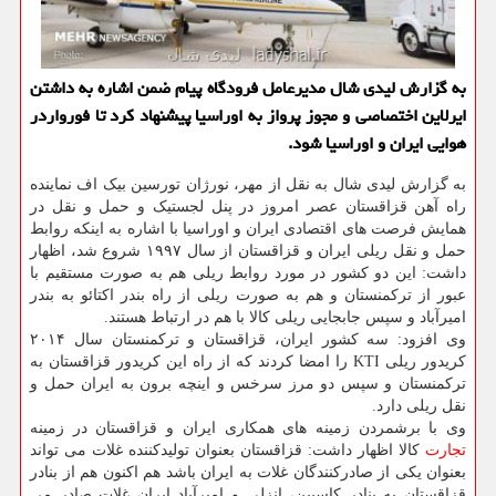
به گزارش لیدی شال مدیرعامل فرودگاه پیام ضمن اشاره به داشتن
ایرلاین اختصاصی و مجوز پرواز به اوراسیا پیشنهاد کرد تا فورواردر
هوایی ایران و اوراسیا شود.
به گزارش لیدی شال به نقل از مهر، نورژان تورسین بیک اف نماینده
راه آهن قزاقستان عصر امروز در پنل لجستیک و حمل و نقل در
همایش فرصت های اقتصادی ایران و اوراسیا با اشاره به اینکه روابط
حمل و نقل ریلی ایران و قزاقستان از سال ۱۹۹۷ شروع شد، اظهار
داشت: این دو کشور در مورد روابط ریلی هم به صورت مستقیم با
عبور از ترکمنستان و هم به صورت ریلی از راه بندر اکتائو به بندر
امیرآباد و سپس جابجایی ریلی کالا با هم در ارتباط هستند.
وی افزود: سه کشور ایران، قزاقستان و ترکمنستان سال ۲۰۱۴
کریدور ریلی KTI را امضا کردند که از راه این کریدور قزاقستان به
ترکمنستان و سپس دو مرز سرخس و اینچه برون به ایران حمل و
نقل ریلی دارد.
وی با برشمردن زمینه های همکاری ایران و قزاقستان در زمینه
تجارت
کالا اظهار داشت: قزاقستان بعنوان تولیدکننده غلات می تواند
بعنوان یکی از صادرکنندگان غلات به ایران باشد هم اکنون هم از بنادر
قزاقستان به بنادر کاسپین، انزلی و امیرآباد ایران غلات صادر می