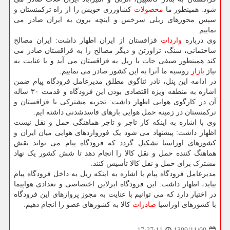
شود. همینطور ما
محصولات
کشاورزی خویش را از راه ترکمنستان و
سپس محورهای ریلی سرخس و اینچه برون به ایران صادر می
نماییم.
وی درباره
واردات
قزاقستان از ایران اظهار داشت: ایران مصالح
ساختمانی، سنگ، تراورتن و دیگر مصالح را به قزاقستان صادر می
کند همینطور صیفی جات با ریل به قزاقستان می آید و با عنایت به
نیاز
بازار
روسیه ما آنرا به این کشور صادر می نماییم.
در ادامه این پنل، نادر ثناگوی مطلق مدیرعامل فرودگاه پیام ضمن
اشاره به منطقه ویژه اقتصادی بودن این فرودگاه و قدمت ۳۰ ساله
آن در کارگوی هوایی اظهار داشت: تجربه مشترکی با قزاقستان و
ترکمنستان در زمینه حمل هوایی بارهای فاسدشدنی داشته ایم.
وی با اشاره به اینکه کار تاجر و تاجر هماهنگی حمل و نقل نیست
اظهار داشت: پیشنهاد می شود یک فورواردهای هوایی میان ایران و
کشورهای اوراسیا تشکیل گردد که فرودگاه پیام می تواند نقش
هماهنگ کننده حمل و نقل کالا را انجام دهد تا شش کشور یک نهاد
مشترک برای حمل و نقل کالا تأسیس کنند.
مدیرعامل فرودگاه پیام با اشاره به اینکه ریل به داخل فرودگاه پیام
بیاید، اظهار داشت: این فرودگاه ایرلاین اختصاصی و تعدادی هواپیما
در اختیار دارد که می توانیم با عنایت به مجوز پروازهای این فرودگاه
با کشورهای اوراسیا
صادرات
کالا به کشورهای عضو را انجام دهیم.