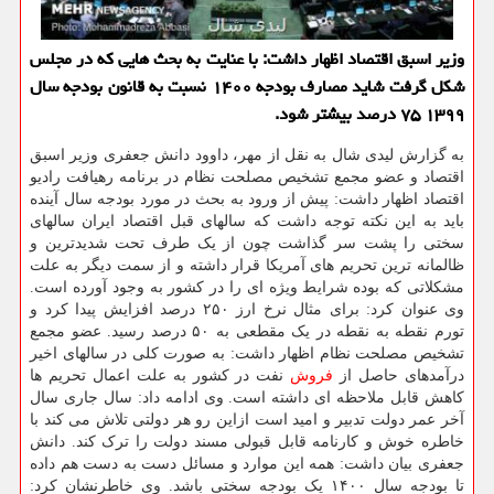
وزیر اسبق اقتصاد اظهار داشت: با عنایت به بحث هایی که در مجلس
شکل گرفت شاید مصارف بودجه ۱۴۰۰ نسبت به قانون بودجه سال
۱۳۹۹ ۷۵ درصد بیشتر شود.
به گزارش لیدی شال به نقل از مهر، داوود دانش جعفری وزیر اسبق
اقتصاد و عضو مجمع تشخیص مصلحت نظام در برنامه رهیافت رادیو
اقتصاد اظهار داشت: پیش از ورود به بحث در مورد بودجه سال آینده
باید به این نکته توجه داشت که سالهای قبل اقتصاد ایران سالهای
سختی را پشت سر گذاشت چون از یک طرف تحت شدیدترین و
ظالمانه ترین تحریم های آمریکا قرار داشته و از سمت دیگر به علت
مشکلاتی که بوده شرایط ویژه ای را در کشور به وجود آورده است.
وی عنوان کرد: برای مثال نرخ ارز ۲۵۰ درصد افزایش پیدا کرد و
تورم نقطه به نقطه در یک مقطعی به ۵۰ درصد رسید. عضو مجمع
تشخیص مصلحت نظام اظهار داشت: به صورت کلی در سالهای اخیر
درآمدهای حاصل از
فروش
نفت در کشور به علت اعمال تحریم ها
کاهش قابل ملاحظه ای داشته است. وی ادامه داد: سال جاری سال
آخر عمر دولت تدبیر و امید است ازاین رو هر دولتی تلاش می کند با
خاطره خوش و کارنامه قابل قبولی مسند دولت را ترک کند. دانش
جعفری بیان داشت: همه این موارد و مسائل دست به دست هم داده
تا بودجه سال ۱۴۰۰ یک بودجه سختی باشد. وی خاطرنشان کرد: