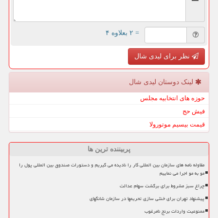
= ۲ بعلاوه ۴
نظر برای لیدی شال
لینک دوستان لیدی شال
حوزه های انتخابیه مجلس
فیش حج
قیمت بیسیم موتورولا
پربیننده ترین ها
مقاوله نامه های سازمان بین المللی کار را نادیده می گیریم و دستورات صندوق بین المللی پول را
مو به مو اجرا می نماییم
چراغ سبز مشروط برای برگشت سهام عدالت
پیشنهاد تهران برای خنثی سازی تحریمها در سازمان شانگهای
ممنوعیت واردات برنج نامرغوب