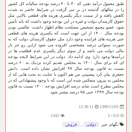
طبق معمول درآمد نفتی که ۳۰ تا ۴۰ درصد بودجه سالیانه کل کشور
را در سالهای گذشته در بر می گرفت در شرایط حاضر به شدت
کاهش یافته و از سمت دیگر یکسری هزینه های قطعی بالایی مثل
حقوق کارمندان دولت و غیره در این بودجه وجود داشت که باید تأمین
شود. عضو مجمع تشخیص مصلحت نظام اظهار داشت: چالشی بودن
بودجه سال ۱۴۰۰ از این جهت است که یکسری هزینه های قطعی
حتی هزینه های فزاینده وجود دارد مثل حقوق کارمندان دولت که به
صورت سنواتی درصد مشخصی افزوده می شود ازاین رو جز بار
مالی دولت می باشد و از سوی دیگر یکسری عدم قطعیت ها در
درآمدها وجود دارد. وی ادامه داد: دولت در این شرایط لایحه بودجه
ای که برای سال ۱۴۰۰ به مجلس تقدیم کرده نزدیک به ۶۰ درصد
نسبت به قانون بودجه سال ۹۹ افزایش نشان داده است. دانش
جعفری بیان کرد پیشبینی من هم اکنون با عنایت به بحث هایی که از
مجلس به بیرون منعکس شده این است که با وجود پیشنهاداتی که در
مجلس مطرح است شاید درصد افزایش بودجه ۱۴۰۰ نسبت به قانون
بودجه سال ۱۳۹۹ حتی ۷۵ درصد بیشتر شود.
1399/11/03
13:30:11
1342
5
/
0.0
تگهای خبر:
دولتی
,
فروش