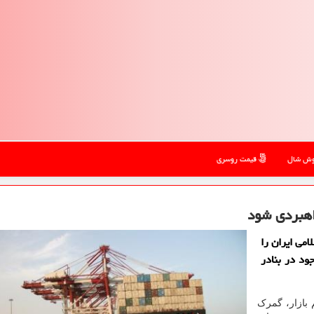
ش شال
قیمت روسری
اهبردی شود
می ایران را
ود در بنادر
بازار، گمرک