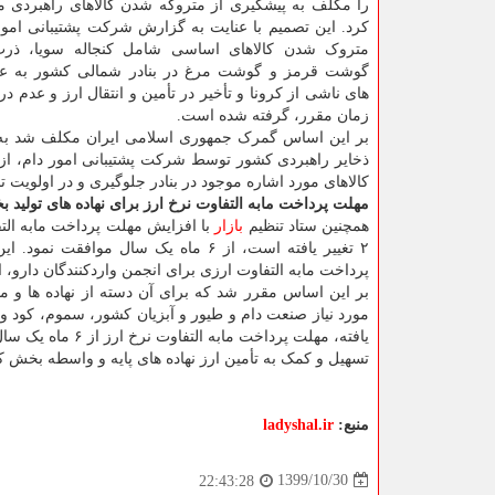
را مکلف به پیشگیری از متروکه شدن کالاهای راهبردی مو
کرد. این تصمیم با عنایت به گزارش شرکت پشتیبانی امور
متروک شدن کالاهای اساسی شامل کنجاله سویا، ذرت
گوشت قرمز و گوشت مرغ در بنادر شمالی کشور به ع
های ناشی از کرونا و تأخیر در تأمین و انتقال ارز و عدم در
زمان مقرر، گرفته شده است.
بر این اساس گمرک جمهوری اسلامی ایران مکلف شد به 
ذخایر راهبردی کشور توسط شرکت پشتیبانی امور دام، از
کالاهای مورد اشاره موجود در بنادر جلوگیری و در اولویت تخ
مهلت پرداخت مابه التفاوت نرخ ارز برای نهاده های تولی
همچنین ستاد تنظیم
بازار
۲ تغییر یافته است، از ۶ ماه یک سال
پرداخت مابه التفاوت ارزی برای انجمن واردکنندگان دارو، 
بر این اساس مقرر شد که برای آن دسته از نهاده ها و موا
مورد نیاز صنعت دام و طیور و آبزیان کشور، سموم، کود و 
یافته، مهلت پرداخت مابه التفاوت نرخ ارز از ۶ ماه یک سال افزایش یابد.
تسهیل و کمک به تأمین ارز نهاده های پایه و واسطه بخش 
منبع:
ladyshal.ir
1399/10/30
22:43:28