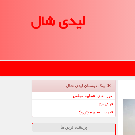
لیدی شال
لینک دوستان لیدی شال
حوزه های انتخابیه مجلس
فیش حج
قیمت بیسیم موتورولا
پربیننده ترین ها