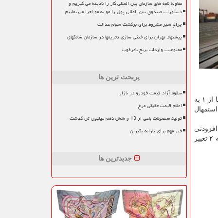
مقاوله نامه های سازمان بین المللی کار را نادیده می گیریم و
دستورات صندوق بین المللی پول را مو به مو اجرا می نماییم
چراغ سبز مشروط برای برگشت سهام عدالت
پیشنهاد تهران برای خنثی سازی تحریمها در سازمان شانگهای
ممنوعیت واردات برنج نامرغوب
پربحث ترین ها
سقوط آزاد قیمت خودرو در بازار
با افزایش مهلت پرداخت مابه التفاوت نرخ ارز برای نهادها و مواد اولیه تولید بخش کشاورزی که گروه کالایی آنها از ۱ به
اعلام قیمت حقیقی مرغ
 استمهال
تولید محصولات باغی از 13 و شش دهم میلیون تن گذشت
افزودنی
خبر مهم برای یارانه بگیران
کشاورزی که گروه کالایی آنها از ۱ به ۲ تغییر
جدیدترین ها