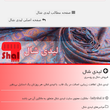
صفحه مطالب لیدی شال
صفحه اصلی لیدی شال
لیدی شال
فروش شال و روسری
لیدی شال: لطافت، زیبایی، اصالت در یک قاب. با
لیدی شال
، هر روزتان یک استایل بی‌نظیر.
ladyshal.ir - مالکیت معنوی سایت لیدی شال متعلق به مالکین آن می باشد
میانبرهای لیدی شال