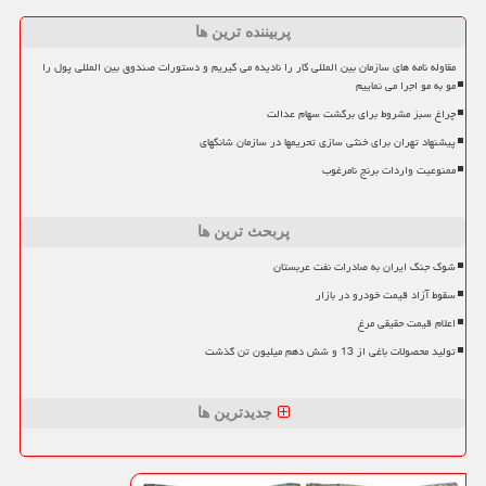
پربیننده ترین ها
مقاوله نامه های سازمان بین المللی کار را نادیده می گیریم و دستورات صندوق بین المللی پول را
مو به مو اجرا می نماییم
چراغ سبز مشروط برای برگشت سهام عدالت
پیشنهاد تهران برای خنثی سازی تحریمها در سازمان شانگهای
ممنوعیت واردات برنج نامرغوب
پربحث ترین ها
شوک جنگ ایران به صادرات نفت عربستان
سقوط آزاد قیمت خودرو در بازار
اعلام قیمت حقیقی مرغ
تولید محصولات باغی از 13 و شش دهم میلیون تن گذشت
جدیدترین ها