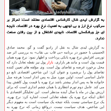
به گزارش لیدی شال کارشناس اقتصادی معتقد است: تمرکز بر
سرکوب نرخ ارز و بی توجهی به اهمیت نرخ بهره در اقتصاد، نتیجه
ای جز ورشکستی اقتصاد، نابودی اشتغال و از بین رفتن صنعت
ندارد.
به گزارش لیدی شال به نقل از رادیو گفت و گو، محمد صادق
الحسینی با حضور در برنامه «بی قاب بی نقاب» به بررسی اثر ضد
تورمی افزایش نرخ بهره بانکی پرداخت و اظهار نمود: نرخ بهره همان
قیمت پول است و مانند هر بازاری،
بازار
پول نیز نقطه تعادل دارد که
محل برخورد عرضه و تقاضای پول است. وی مؤلفه های تعیین کننده
تقاضای پول را برشمرد و عنوان کرد: این شاخص اقتصادی تابع دو
عامل اساسی است، اولین مورد میل به پس انداز است؛ هرچه میل
خانواده ها به پس انداز بیشتر باشد نرخ بهره یا قیمت پول کاهش پیدا
می کند. عامل دوم تورم انتظاری یا همان چشم اندازی است که برای
ارزش پول در ماه یا سال آینده مدنظر است. این تحلیلگر اقتصادی با
اعلان اینکه نرخ بهره یک نقطه تعادلی است، اشاره کرد: نرخ بهره،
یک نرخ سیاستی نیست بلکه نتیجه یک سیاست است به مفهوم دیگر
این شاخص، هدف سیاست نیست. درواقع زمانی که نرخ بهره به