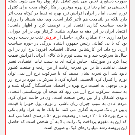
صورت دستوری تعیین می شود تعادل بازار پول رها می شود. بگفته
الحسینی در تمام دنیا نرخ بهره موثرین راهکار کوتاه مدت برای کنترل
تورم است، اما در ایران افزایش نرخ بهره نه فقط در کوتاه مدت اثر
دارد بلکه در بلندمدت هم تأثیر گذار است. وی، دهه هشتاد را دوران
فاجعه سیاست گذاری اقتصاد ایران توصیف کرد و اظهار داشت:
اقتصاد ایران در این دهه به بیماری هلندی گرفتار بود. در این دوران،
درآمد ارزی ۷۰۰ میلیارد دلاری حاصل از
فروش
نفت در دست دولت
بود که با بی کفایتی رئیس جمهور، اشتباه بزرگی در حوزه سیاست
ارزی رخ داد. این کارشناس مسائل اقتصادی افزود: نرخ ارز در این
سال ها سرکوب شد و به سبب تورم بالا، کالای ایرانی افزایش قیمت
پیدا کرد در صورتیکه اجناس ترکیه ای به سبب ثبات اقتصادی تغییر
قیمتی نداشت، بنا بر این قدرت رقابت از بین رفت و صنعت کشور
نابود شد. این تجربه نشان میدهد که با سرکوب نرخ ارز نمی توان
تورم را کنترل کرد. الحسینی اشاره کرد: با تمرکز بی مورد بر نرخ ارز
و بی توجهی به اهمیت نرخ بهره در اقتصاد، سیاستگذار گمراه شده و
به سمت سرکوب نرخ ارز می رود که نتیجه آن ورشکستی اقتصاد،
نابودی اشتغال و از بین رفتن صنعت است. وی در خاتمه عنوان کرد:
مردم عادی به سبب جبران زیان ناشی از تورم، پول خودرا با قیمت
پایین در بانک سرمایه گذاری می کنند اما بانک ها به افراد وام بانکی
با نرخ بهره ۱۵ تا ۲۰ درصد در وضعیت تورم ۵۰ درصدی اعطا می کنند
که این به مفهوم پرداخت یک رانت بالا به آن شخص است که حاصل
این پروسه رشد میلیاردرهای فیک و صوری است.