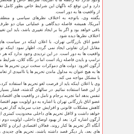
دارد و این توقع که ناگهان این شرایط خاص بطور کامل تغی
از واقعیت ها به دور است.
بگفته وی، باتوجه به اختلاف نظرهای سیاسی و منطقه 
آمریکا، همیشه فاصله دیدگاهی و عملیاتی میان دو طرف
باقی خواهد بود و اگر بنا بر ایجاد تغییری باشد، باید این تغ
اختلاف نظرها دیده شود.
عضو اتاق بازرگانی تهران، با اعلان اینکه در سیاست های
مقابل ایران تفاوتی ایجاد نمی گردد، اظهار نمود: اینکه ت
واقعیت ها به دور است. در این تردیدی وجود ندارد که 
ترامپ و بایدن فاصله زیاد است اما در نگاه کلان، شرایط م
آرگون افزود: دولت های دموکرات سخت ترین تحریم ها مقابل 
ها به هیچ عنوان به مدلول ماندن تحریم ها یا ناامیدی از تع
با مشکل مواجه می کند.
وی با اعلان اینکه باید از فرصت لغو تحریم ها استفاده کرد
از این فضا استفاده نمائیم. در سالهای گذشته، فشار بسیا
تنفس بدهد اما تجربه برجام و تامل در واقعیت های اقتصادی
عضو اتاق بازرگانی تهران با اشاره به دو اولویت مهم اقتص
کاهش مشکلات قانونی و افزایش جذب سرمایه گذار تعریف ن
خواهد داشت و لااقل تحریم های داخلی محدودیت کمتری ایج
آرگون اشاره کرد: بعد از بهبود اوضاع داخلی، اولویت دوم ن
آنگاه اگر تحریم ها کنار روند، فعالان اقتصادی ایران و ک
های بعد، بار دیگر قصد داشته باشند، تحریم های جدیدی را 