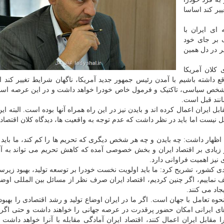
یر کند اساسا
ای ایران با
 بر جای خود
ییر در دل همین
 کلان آمریکا
وقع داشته باشیم با آمدن رئیس جمهور جدید آمریکا، ناگهان شرایط تغییر کند ا
هر شخص سیاسی، تاکتیک و فرمول خاص خودرا خواهد داشت و در این عرصه اسا
انند قبل است.
ایران اعمال کرده اند و بایدن نیز در این راه همراه آنها بوده است. البته ا
امل نیست اما باید در نظر داشت که عدم توجه به واقعیت ها، دیدگاه کلان اقتصاد 
، اظهار داشت: چه بایدن و چه هر شخص دیگری که تحریم ها را کم کند، ما باید د
ر زیادی بر اقتصاد ایران و بخش خصوصی آمده که کاهش تحریم می تواند به آنه
 نیز اهمیت فراوانی دارد.
ادی کشور، تشریح کرد: ما باید اولویت نخست خودرا بر توسعه تولید، بهبود زیرس
ماییم، اگر چنین کردیم، اقتصاد ایران صرف نظر از مسائل بین المللی اوضا
اد می کنند.
حوه تعامل با جهان است. اگر ما در ایران اوضاع تولید و رشد اقتصادی را بهبود
الاهای ایرانی امکان حضور پرقدرت در عرصه جهانی را خواهند داشت و حتی اگر 
مقابل ایران اعمال کنند، اقتصاد ایران آمادگی مقابله با آنرا خواهد داشت و