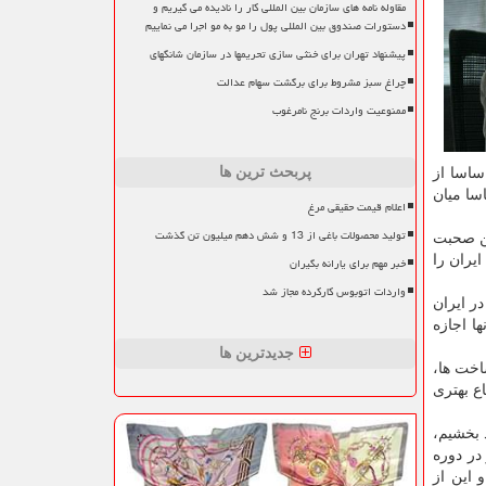
مقاوله نامه های سازمان بین المللی کار را نادیده می گیریم و
دستورات صندوق بین المللی پول را مو به مو اجرا می نماییم
پیشنهاد تهران برای خنثی سازی تحریمها در سازمان شانگهای
چراغ سبز مشروط برای برگشت سهام عدالت
ممنوعیت واردات برنج نامرغوب
پربحث ترین ها
ساسا از
سا میان
اعلام قیمت حقیقی مرغ
تولید محصولات باغی از 13 و شش دهم میلیون تن گذشت
ین صحبت
ایران را
خبر مهم برای یارانه بگیران
واردات اتوبوس کارکرده مجاز شد
ر ایران
ا اجازه
جدیدترین ها
اخت ها،
ع بهتری
 بخشیم،
در دوره
 این از