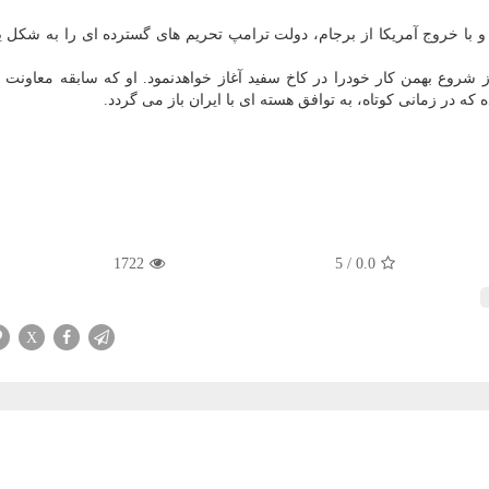
ه گزارش لیدی شال به نقل از ایسنا، از اردیبهشت ۱۳۹۷ و با خروج آمریکا از برجام، دولت ترامپ تحریم های گسترده ای را به 
آبان امسال، جو بایدن از شروع بهمن کار خودرا در کاخ سفید آغاز خواهدنمود. او که سابقه معاونت 
که در زمانی کوتاه، به توافق هسته ای با ایران باز می گردد.
1722
5
/
0.0
X