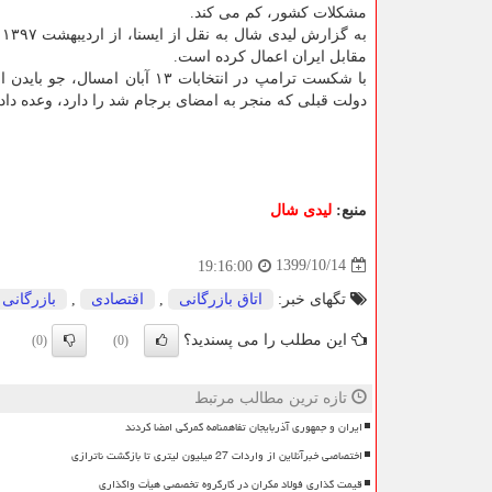
مشکلات کشور، کم می کند.
ب
مقابل ایران اعمال کرده است.
با شکست ترامپ در انتخابات ۱۳ 
دولت قبلی که منجر به امضای برجام شد را دارد، وعده داده 
منبع:
لیدی شال
1399/10/14
19:16:00
تگهای خبر:
اتاق بازرگانی
,
اقتصادی
,
بازرگانی
این مطلب را می پسندید؟
(0)
(0)
تازه ترین مطالب مرتبط
ایران و جمهوری آذربایجان تفاهمنامه گمرکی امضا کردند
اختصاصی خبرآنلاین از واردات 27 میلیون لیتری تا بازگشت ناترازی
قیمت گذاری فولاد مکران در کارگروه تخصصی هیأت واگذاری