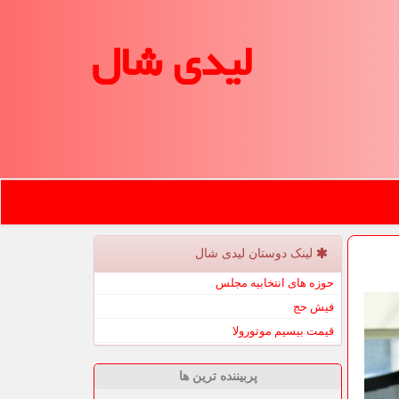
لیدی شال
لینک دوستان لیدی شال
حوزه های انتخابیه مجلس
فیش حج
قیمت بیسیم موتورولا
پربیننده ترین ها