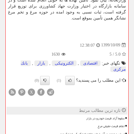
وزارتخانه، بیان نمود: تأمین نهاده ها به خوبی انجام شده است و در
سامانه بازارگاه در اختیار وزارت جهاد کشاورزی برای توزیع قرار
گرفته است، ثبات نسبی به وجود امده در حوزه مرغ و تخم مرغ
نشانگر همین تأمین بموقع است.
1399/10/09
12:38:07
1630
5
/
5.0
تگهای خبر:
اقتصادی
,
الكترونیكی
,
بازار
,
بانك
مركزی
این مطلب را می پسندید؟
(0)
(1)
X
تازه ترین مطالب مرتبط
سقوط آزاد قیمت خودرو در بازار
اعلام قیمت حقیقی مرغ