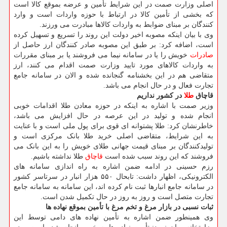
اصلی وزارت صمت در این شرایط تأمین و عرضه بموقع کالا است
که بخشی از تأمین کالا در ارتباط با حوزه واردات است و وارد
کنندگان بر مبنای ضوابط به واردات کالاها مبادرت می ورزند.
وی با بیان اینکه مصوبه اخیر دولت این روند را تسریع و تسهیل کرده
است، اضافه کرد: بر طبق این مصوبه صادر کنندگان ارز حاصل از
صادرات
خویش را یا در سامانه نیما می فروشند یا بر مبنای مقررات
به واردات کالاهای مورد تایید وزارت صمت اقدام می کنند، ارز
متقاضی هم در این بخشنامه گنجانده شده و الان در سامانه جامع
تجارت فعال و در حال انجام می باشد.
قاچاق
طلا
در کشور نداریم
وزیر صمت با اشاره به اینکه در حوزه معادن طلا اقدامات خوبی
انجام شده و تولید در این عرصه در حال افزایش می باشد،
خاطرنشان کرد: طلا پشتوانه ای قوی برای پول ملی است و با عنایت
به این شرایط، متقاضی اصلی خرید طلا بانک مرکزی است و
تولیدکنندگان بر مبنای قیمت جهانی طلای خویش را به این بانک می
فروشند که این روند سبب شده است
قاچاق
طلا نداشته باشیم.
رزم حسینی در ادامه ضمن اشاره به راه اندازی سامانه های
الکترونیکی، اظهار داشت: تابحال ۵۵۰ هزار انبار در سرتاسر کشور
در سامانه جامع انبارها ثبت نام کرده اند، این سامانه به سامانه جامع
تجارت متصل است و روز به روز در حال تکمیل شدن است.
ثبات نسبی در بازار مرغ و تخم مرغ با تأمین بموقع نهاده ها
وی همینطور ضمن اشاره به تأمین نهاده های دامی توسط این