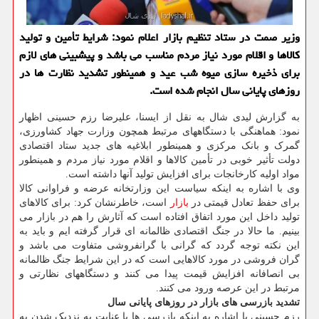
وزیر صمت در ستاد تنظیم بازار اعلام نمود: شرایط تأمین و تولید
کالاها و اقلام مورد نیاز مردم مناسب می باشد و پیشبینی های لازم
برای ذخیره سازی میوه شب عید و همینطور تشدید نظارت ها در
روزهای پایانی سال انجام شده است.
به گزارش لیدی شال به نقل از ایسنا، علیرضا رزم حسینی اظهار
نمود: هماهنگی با دستگاههای مرتبط همچون وزارت جهاد کشاورزی،
گمرک و بانک مرکزی و همینطور ابلاغیه های جدید ستاد اقتصادی
دولت تأثیر خوبی در تأمین کالاها و اقلام مورد نیاز مردم و همینطور
مواد اولیه کارخانجات برای افزایش تولید آنها داشته است.
وی با اشاره به اینکه سیاست این وزارتخانه عرضه و فراوانی کالا
برای حفظ تعادل قیمتی در
بازار
است، خاطرنشان کرد: برای کالاهای
تولید داخل این مورد اتفاق افتاده است که آثارش را هم در بازار می
بینیم. ما حالا در جنگ اقتصادی ظالمانه ای قرار گرفته ایم و باید به
این نکته توجه گردد که گرانی با گرانفروشی متفاوت می باشد و
گران فروشی در مورد کالاهایی است که در این شرایط جنگ ظالمانه
بی انصافانه افزایش قیمت پیدا می کنند و دستگاههای نظارتی و
مرتبط در این عرصه ورود می کنند.
تشدید بازرسی های بازار در روزهای پایانی سال
رزم حسینی با اشاره به اینکه بازرسی ها با عنایت به نزدیک شدن به