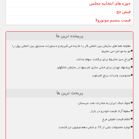
حوزه های انتخابیه مجلس
فیش حج
قیمت بیسیم موتورولا
پربیننده ترین ها
مقاوله نامه های سازمان بین المللی کار را نادیده می گیریم و دستورات صندوق بین المللی پول را
مو به مو اجرا می نماییم
چراغ سبز مشروط برای برگشت سهام عدالت
پیشنهاد تهران برای خنثی سازی تحریمها در سازمان شانگهای
ممنوعیت واردات برنج نامرغوب
پربحث ترین ها
شوک جنگ ایران به صادرات نفت عربستان
سقوط آزاد قیمت خودرو در بازار
اعلام قیمت حقیقی مرغ
تولید محصولات باغی از 13 و شش دهم میلیون تن گذشت