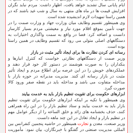
ایام پایانی سال تشدید خواهد یافت، اظهار داشت: مردم نباید نگران
افزایش قیمت ها در ماه های منتهی به سال و شب عید باشند که در
همین راستا تمهیدات لازم اندیشیده شده است.
وی همینطور تقسیم وظایف میان وزارت جهاد و وزارت صمت را در
جهت تأمین بموقع اقلام مورد نیاز و معیشتی مردم بسیار کارساز
دانست و اضافه کرد: فضا در واقع به سمت واگذاری اختیارات به
دستگاههای اصلی متولی می رود که تقسیم وظایف در همین راستا
بوده است.
رسانه ای کردن نظارت ها برای ایجاد تأثیر مثبت در بازار
وزیر صمت از دستگاههای نظارتی خواست که کنترل انبارها و
بنکداران را به صورت هوشمند در دستور کار خود قرار دهند و
عملکردهای خویش را در این عرصه برای اطلاع مردم و ایجاد تأثیر
مثبت در بازار رسانه ای کنند. مدیریت مدبرانه در حوزه بازار با
مداخله متفاوت می باشد و مداخله باید در نقطه صفر ورود کالا
صورت گیرد.
ابزارهای حکومت برای تقویت تنظیم بازار باید به خدمت بیایند
وی همینطور با تکیه بر اینکه ابزارهای حکومت برای تقویت تنظیم
بازار باید به خدمت بیایند و ستاد تنظیم بازار را در این راه همراهی
کنند، حذف بخشنامه های زائد و خلق الساعه را از دیگر عوامل مهم
در تنظیم بازار و ایجاد تعادل در این چند ماهه دانست.
وزیر صنعت، معدن و
تجارت
همینطور در حاشیه پنجمین کنفرانس بین
المللی مدیریت صنعتی در گفتگو با خبرنگاران، بیان نمود: مأموریت