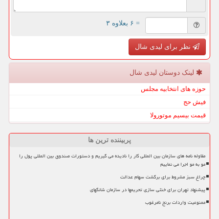
= ۶ بعلاوه ۳
نظر برای لیدی شال
لینک دوستان لیدی شال
حوزه های انتخابیه مجلس
فیش حج
قیمت بیسیم موتورولا
پربیننده ترین ها
مقاوله نامه های سازمان بین المللی کار را نادیده می گیریم و دستورات صندوق بین المللی پول را
مو به مو اجرا می نماییم
چراغ سبز مشروط برای برگشت سهام عدالت
پیشنهاد تهران برای خنثی سازی تحریمها در سازمان شانگهای
ممنوعیت واردات برنج نامرغوب