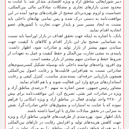
دبیر شورایعالی مناطق آزاد و ویژه اقتصادی متذکر شد: با عنایت به
محدود شدن بازارهای تجاری و مشکلات مبادلاتی مالی بین المللی،
حساسیت و لزوم بهره بردای صحیح از ظرفت های بوجود آمده در این
موافقت نامه به دستی درک شده و پس تمامی نهادهای داخلی باید
نسبت به ایجاد مسیر سبز و پایدار جهت تجارت با کشورهای عضو
اتحادیه اقدام نمایند.
بانک، با اشاره به اینکه جهت تحقق اهداف در بازار اوراسیا باید نسبت
به شناسایی صحیح نیاز این بازار اقدام و کالاهای با کیفیت جهت
ستاندن سهم بیشتر از بازار تولید و صادرات شود، اظهار داشت:
پایبندی به مشی تجارت بین الملل و حفظ کیفیت و عمل به تعهدات از
شروط حفظ و ستاندن سهم بیشتر از بازار مقصد است.
وی افزود: واحدهای توانمند داخلی باید بوسیله تشکیل کنسرسیوم های
صادراتی نسبت به هم افزایی قابلیت ها و رعایت اصول بین المللی
همچون بازاریابی حرفه ای، بسته بندی مناسب، کنترل کیفی و رعایت
استانداردهای مرجع وارد این فعالیت شوند و با هم اقدام نمایند.
مشاور رئیس جمهور، ضمن اشاره به سهم ۴۰ درصدی مناطق آزاد و
ویژه در صادرات غیر نفتی، تصریح کرد: این موافقت نامه برای بیش
از ۲۲۸۰ واحد تولیدی فعال در مناطق آزاد و ویژه امکانی را فراهم
نموده که با عنایت به امتیازات و مشوق های خاص صادرات گرا، نقش
به سزایی در تحقق مبادلات تجاری با اوراسیا داشته باشند.
بانک اظهار نمود: بهره مندی از ظرفیت های قانونی مناطق آزاد و ویژه
جهت کاهش هزینه های تولید و افزایش رقابت در بازاهای بین المللی
را به همراه خواهد داشت که این مناطق را به مرکز تولید در این