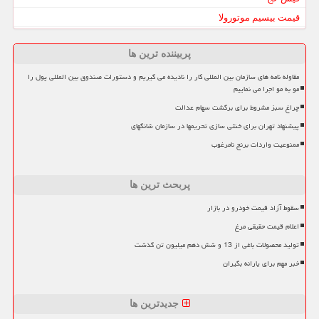
قیمت بیسیم موتورولا
پربیننده ترین ها
مقاوله نامه های سازمان بین المللی کار را نادیده می گیریم و دستورات صندوق بین المللی پول را
مو به مو اجرا می نماییم
چراغ سبز مشروط برای برگشت سهام عدالت
پیشنهاد تهران برای خنثی سازی تحریمها در سازمان شانگهای
ممنوعیت واردات برنج نامرغوب
پربحث ترین ها
سقوط آزاد قیمت خودرو در بازار
اعلام قیمت حقیقی مرغ
تولید محصولات باغی از 13 و شش دهم میلیون تن گذشت
خبر مهم برای یارانه بگیران
جدیدترین ها