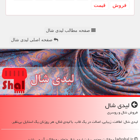
فروش
قیمت
صفحه مطالب لیدی شال
صفحه اصلی لیدی شال
لیدی شال
فروش شال و روسری
لیدی شال: لطافت، زیبایی، اصالت در یک قاب. با
لیدی شال
، هر روزتان یک استایل بی‌نظیر.
ladyshal.ir - مالکیت معنوی سایت لیدی شال متعلق به مالکین آن می باشد