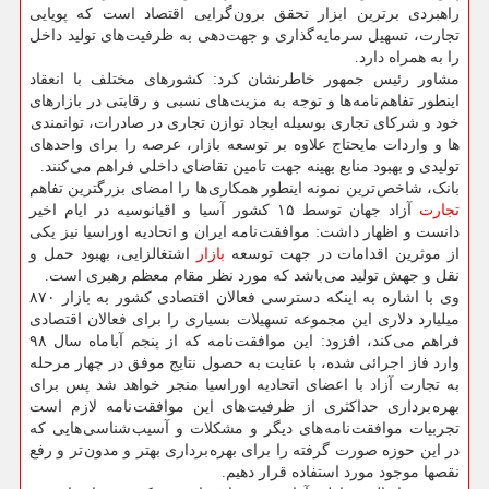
راهبردی برترین ابزار تحقق برون گرایی اقتصاد است که پویایی
تجارت، تسهیل سرمایه گذاری و جهت دهی به ظرفیت های تولید داخل
را به همراه دارد.
مشاور رئیس جمهور خاطرنشان کرد: کشورهای مختلف با انعقاد
اینطور تفاهم نامه ها و توجه به مزیت های نسبی و رقابتی در بازارهای
خود و شرکای تجاری بوسیله ایجاد توازن تجاری در صادرات، توانمندی
ها و واردات مایحتاج علاوه بر توسعه بازار، عرصه را برای واحدهای
تولیدی و بهبود منابع بهینه جهت تامین تقاضای داخلی فراهم می کنند.
بانک، شاخص ترین نمونه اینطور همکاری ها را امضای بزرگترین تفاهم
تجارت
آزاد جهان توسط ۱۵ کشور آسیا و اقیانوسیه در ایام اخیر
دانست و اظهار داشت: موافقت نامه ایران و اتحادیه اوراسیا نیز یکی
از موثرین اقدامات در جهت توسعه
بازار
اشتغالزایی، بهبود حمل و
نقل و جهش تولید می باشد که مورد نظر مقام معظم رهبری است.
وی با اشاره به اینکه دسترسی فعالان اقتصادی کشور به بازار ۸۷۰
میلیارد دلاری این مجموعه تسهیلات بسیاری را برای فعالان اقتصادی
فراهم می کند، افزود: این موافقت نامه که از پنجم آبا ماه سال ۹۸
وارد فاز اجرائی شده، با عنایت به حصول نتایج موفق در چهار مرحله
به تجارت آزاد با اعضای اتحادیه اوراسیا منجر خواهد شد پس برای
بهره برداری حداکثری از ظرفیت های این موافقت نامه لازم است
تجربیات موافقت نامه های دیگر و مشکلات و آسیب شناسی هایی که
در این حوزه صورت گرفته را برای بهره برداری بهتر و مدون تر و رفع
نقصها موجود مورد استفاده قرار دهیم.