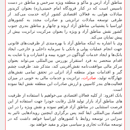
مناطق آزاد ارس و ماکو و منطقه ویژه سرخس و مناطق در دست
تاسیس است که در کنار فرودگاه امام خمینی(ره) بعنوان کریدور
مبادلات هوایی به فعالان اقتصادی کشور ارائه خدمت می کند. از
طرفی توسعه مبادلات ترانزیتی و صادرات مجدد به کشورهای
اوراسیا با پشتیبانی مناطق آزاد اروند و چابهار و مناطق بندری جنوب
کشور نقش مناطق آزاد و ویژه را بعنوان مرکزیت ترانزیت بیش از
پیش نمایان می کند.
وی با اشاره به اینکه مناطق آزاد با بهره مندی از ظرفیت های قانونی
جهت انجام عملیات پولی و بانکی با سرمایه داخلی و خارجی، ایجاد
بانک ها و ایجاد خدمات گوناگون در حوزه بیمه و اعتبارات و با عنایت به
اقدام منحصر به فرد استقرار بوررس بین المللی می تواند بعنوان
مرکز مالی موافقت نامه نقش آفرینی کند، متذکر شد: ظرفیت چشم
گیر و اقدامات موثر منطقه آزاد انزلی در تحقق تمامی نقش های
چهارگانه تولید،
صادرات
، ترانزیت و خدمات مالی به خوبی در میزان
فعالیت های بندر کاسپین و ارزش صادرات این منطقه نقش ایفا نموده
است.
بانک افزود: از کلیه فعالان اقتصادی می خواهیم با استفاده از ظرفیت
های مناطق آزاد بازار تولید قابل رقابت خودرا جهت استفاده از این
فرصت استثنایی در مناطق آزاد فراهم نموده و نقش ویژه را در این
اقتصاد بین المللی ایفا کنند پس برگزاری اینچنین رویدادهایی تاثیر به
سزایی در توسعه روابط با کشورهای اوراسیا خواهد داشت که در
توسعه مبادلات تجاری و سیاسی موثر و مفید خواهند بود.