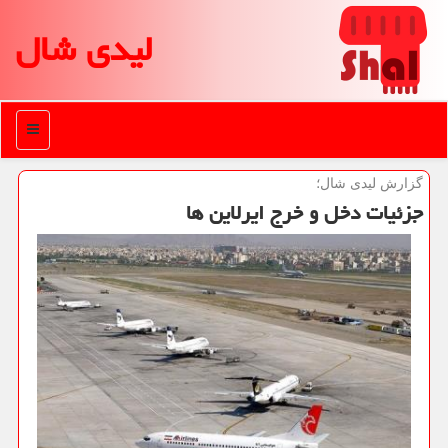
لیدی شال
منو
گزارش لیدی شال؛
جزئیات دخل و خرج ایرلاین ها