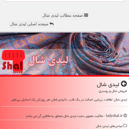
صفحه مطالب لیدی شال
صفحه اصلی لیدی شال
لیدی شال
فروش شال و روسری
لیدی شال: لطافت، زیبایی، اصالت در یک قاب. با
لیدی شال
، هر روزتان یک استایل بی‌نظیر.
ladyshal.ir - مالکیت معنوی سایت لیدی شال متعلق به مالکین آن می باشد
میانبرهای لیدی شال