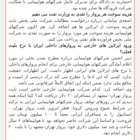
احضاریه به دادگاه برای مدیران عامل شرکتهای هواپیمایی با شکایت
شرکت فرودگاه ها صادر شده بود.
هزینه سوخت هر پرواز را نقدی به وزارت نفت می دهیم
اسعدی سامانی درباره درخواست مطالبات شرکت ملی پخش بابت
هزینه سوخت از ایرلاین ها هم اضافه کرد: هم اکنون شرکتهای
هواپیمایی هزینه سوخت هر مورد پرواز را به صورت نقدی به شرکت
ملی پخش فرآورده های نفتی پرداخت می کنند.
ورود ایرلاین های خارجی به پروازهای داخلی ایران با نرخ بلیت
فعلی؟
دبیر انجمن شرکتهای هواپیمایی درباره مطرح شدن بحثی در مورد
اعلام آمادگی شرکتهای هواپیمایی خارجی برای انجام پروازهای داخلی
با نرخ های ایرلاین های ایرانی اظهار داشت: این اظهارات حقیقت
ندارد. کسی که این ادعا را مطرح می کند درک درستی از امنیت و
منافع ملی ندارد ضمن اینکه این اتفاق کاملاً غیرقانونی می باشد.
وی اضافه کرد: کدام شرکت هواپیمایی خارجی حاضر است بابت
پرواز تهران- مشهد از مسافران ۲۰ دلار دریافت کند؟ کما اینکه همه
دیدیم که در روزهای توقف پرواز شرکتهای هواپیمایی ایرانی به ترکیه
در شرایط شیوع ویروس کرونا، قطر ایرویز بلیت پرواز تهران –
استانبول را به مسافران ایرانی بعضاً تا ۱۰۰ میلیون تومان می
فروخت؛ و اساسا این شرکت حاضر نخواهد بود با هواپیماهای ۶ سال
ساخت و چند صد میلیون دلاریِ خود، پرواز تهران-مشهد را با بلیت ۲۰
دلاری انجام دهد.