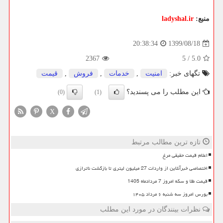
منبع:
ladyshal.ir
1399/08/18
20:38:34
2367
5
/
5.0
تگهای خبر:
امنیت
,
خدمات
,
فروش
,
قیمت
این مطلب را می پسندید؟
(0)
(1)
X
تازه ترین مطالب مرتبط
اعلام قیمت حقیقی مرغ
اختصاصی خبرآنلاین از واردات 27 میلیون لیتری تا بازگشت ناترازی
قیمت طلا و سکه امروز 7 مردادماه 1405
بورس امروز سه شنبه ۶ مرداد ۱۴۰۵
نظرات بینندگان در مورد این مطلب