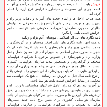
فروش
بلیت تا ۶۰ درصد ظرفیت پرواز» و «کاهش درآمدهای آنها به
علت اجرای این مصوبه» و همینطور «افزایش نرخ ارز» را عملی
کرده اند.
همه ضرب الاجل ها و اتمام حجت های آمرانه و ناهیانه وزیر راه و
شهرسازی و تهدید ایرلاین های گرانفروش به معرفی به نهادهای
نظارتی همچون سازمان تعزیرات حکومتی هم نتوانست جلوی
افزایش قیمت بلیت را بگیرد.
نامه نگاری های بی اثر اسلامی، مونسان، آدم نژاد و زنگنه
به همه اینها، نامه نگاری های علی اصغر مونسان وزیر گردشگری با
محمد اسلامی وزیر راه و شهرسازی را هم باید افزود؛ نامه ای که
منجر به صدور دستور اسلامی به شهرام آدم نژاد معاون حمل و نقل
وزارت راه و شهرسازی در خصوص برخورد با شرکتهای هواپیمایی
متخلف و گرانفروش و همینطور تهدید سازمان هواپیمایی کشوری
نسبت به ابطال مجوز «پرواز» یا حتی «پروانه بهره برداری» آن دسته
از ایرلاین هایی شد که بلیت پروازهای داخلی خویش را با قیمتی بالاتر
از نرخ نامه سال قبل به فروش می رسانند؛ اما هیچ یک نتوانست سد
محکمی در مقابل افزایش قیمت بلیت هواپیما باشد.
در آخرین دیداری که مدیران عامل شرکتهای هواپیمایی با وزیر راه و
شهرسازی در واپسین روزهای مهر ماه داشتند، مبحث بررسی دقیق
تر هزینه های ایرلاین ها و صورت مالی شرکتهای هواپیمایی از جانب
سازمان هواپیمایی کشوری برای تعیین نرخ نامه جدید مسیرهای
هوایی به تصویب و به شرکتهای هواپیمایی و سازمان هواپیمایی