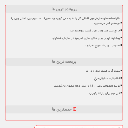
پربیننده ترین ها
مقاوله نامه های سازمان بین المللی کار را نادیده می گیریم و دستورات صندوق بین المللی پول را
مو به مو اجرا می نماییم
چراغ سبز مشروط برای برگشت سهام عدالت
پیشنهاد تهران برای خنثی سازی تحریمها در سازمان شانگهای
ممنوعیت واردات برنج نامرغوب
پربحث ترین ها
سقوط آزاد قیمت خودرو در بازار
اعلام قیمت حقیقی مرغ
تولید محصولات باغی از 13 و شش دهم میلیون تن گذشت
خبر مهم برای یارانه بگیران
جدیدترین ها