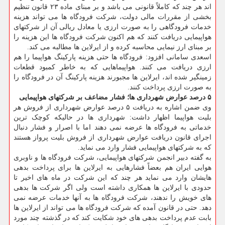
اند هر چند که کاملاً قانونی می باشد و بر مبنای ماده ۲۳ قانون تنظیم
بخشی از مقررات مالی دولت، شرکت فرودگاه ها می تواند هزینه
خدمات فرودگاهی را به صورت ارزی یا معادل ریالی آن از شرکتهای
هواپیمایی دریافت کنند که هم اکنون شرکت فرودگاه ها این هزینه را
بر مبنای ارز نیمایی محاسبه کرده و از ایرلاین ها مطالبه می کند.
اسعدی سامانی افزود: فرودگاه ها حتی هزینه پارکینگ هواپیما را هم
ارزی دریافت می کنند. هواپیماهایی که به خاطر کمبود قطعات
زمینگیر شده اند، ایرلاین ها مجبورند هزینه پارکینگ آن در فرودگاه را
به صورت ارزی پرداخت کنند.
۵ درصد عوارض شهرداری ها؛ فشار مضاعف بر شرکتهای هواپیمایی
وی ضمن اشاره به دریافت ۵ درصد عوارض شهرداری از فروش هر
بلیت هواپیما اظهار داشت: شهرداری ها در حالیکه کوچک ترین
خدماتی به فرودگاه ها عرضه نمی دهند اما با اصرار و فشار دنبال
اجرای قانون دریافت عوارض شهرداری از فروش بلیت پرواز هستند
که به شرکتهای هواپیمایی فشار وارد می نماید.
به گفته دبیر انجمن شرکتهای هواپیمایی، شرکت فرودگاه ها و ناوبری
هوایی ایران هم بعضاً فشارهایی به ایرلاین ها برای پرداخت بدهی
هایشان وارد می نماید هر چند که این شرکت در ماه های اخیر تا
حدودی با ایرلاین ها همکاری داشته است ولی اگر شرکت ها بدهی
های خویش را ندهند، شرکت فرودگاه ها به آنها خدمات عرضه نمی
دهد. حتی در قانون آمده که شرکت فرودگاه ها می تواند از ایرلاین ها
بابت عدم پرداخت بدهی های خود شکایت کند که در گذشته چند مورد