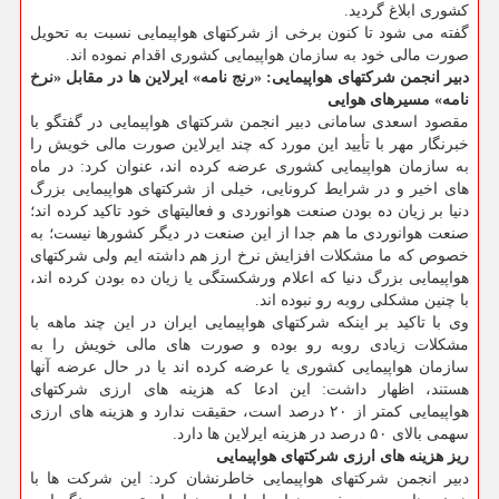
کشوری ابلاغ گردید.
گفته می شود تا کنون برخی از شرکتهای هواپیمایی نسبت به تحویل
صورت مالی خود به سازمان هواپیمایی کشوری اقدام نموده اند.
دبیر انجمن شرکتهای هواپیمایی: «رنج نامه» ایرلاین ها در مقابل «نرخ
نامه» مسیرهای هوایی
مقصود اسعدی سامانی دبیر انجمن شرکتهای هواپیمایی در گفتگو با
خبرنگار مهر با تأیید این مورد که چند ایرلاین صورت مالی خویش را
به سازمان هواپیمایی کشوری عرضه کرده اند، عنوان کرد: در ماه
های اخیر و در شرایط کرونایی، خیلی از شرکتهای هواپیمایی بزرگ
دنیا بر زیان ده بودن صنعت هوانوردی و فعالیتهای خود تاکید کرده اند؛
صنعت هوانوردی ما هم جدا از این صنعت در دیگر کشورها نیست؛ به
خصوص که ما مشکلات افزایش نرخ ارز هم داشته ایم ولی شرکتهای
هواپیمایی بزرگ دنیا که اعلام ورشکستگی یا زیان ده بودن کرده اند،
با چنین مشکلی روبه رو نبوده اند.
وی با تاکید بر اینکه شرکتهای هواپیمایی ایران در این چند ماهه با
مشکلات زیادی روبه رو بوده و صورت های مالی خویش را به
سازمان هواپیمایی کشوری یا عرضه کرده اند یا در حال عرضه آنها
هستند، اظهار داشت: این ادعا که هزینه های ارزی شرکتهای
هواپیمایی کمتر از ۲۰ درصد است، حقیقت ندارد و هزینه های ارزی
سهمی بالای ۵۰ درصد در هزینه ایرلاین ها دارد.
ریز هزینه های ارزی شرکتهای هواپیمایی
دبیر انجمن شرکتهای هواپیمایی خاطرنشان کرد: این شرکت ها با