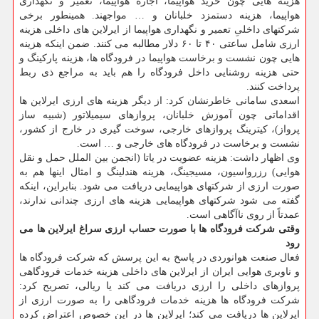
هزینه هایی چون خرید هواپیما، اجاره هواپیما، تعمیر و نگهداری
هواپیما، هزینه دستمزد خلبانان و … مواجهند. همینطور برخی
شرکتهای داخلیِ تعمیر و نگهداری هواپیما از ایرلاین های داخلی هزینه
ارزی شامل ساعتی ۴۰ تا ۶۰ دلار مطالبه می کنند. ضمن اینکه هزینه
هایی چون نشست و برخاست هواپیما در فرودگاه ها، هزینه پارکینگ و
حتی هزینه روشنایی داخل فرودگاه را هم باید به مراجع ذی ربط
پرداخت کنند.
اسعدی سامانی خاطرنشان کرد: از دیگر هزینه های ارزی ایرلاین ها
اقداماتی چون آموزش خلبانان، پروازهای سیمیلاتور (شبیه ساز
پرواز)، کیترینگ پروازهای خارجی، سوخت گیری در خارج از کشور،
نشست و برخاست در فرودگاه های خارجی و … است.
وی اظهار داشت: هزینه عضویت در یاتا (انجمن بین الملل حمل و نقل
هوایی) رزرواسیون، مسیجینگ، هزینه هندلینگ و امثال اینها هم به
صورت ارزی از شرکتهای هواپیمایی دریافت می شود. بنابراین، اینکه
گفته می شود شرکتهای هواپیمایی هزینه های ارزی چندانی ندارند،
عمدتاً از روی ناآگاهی است.
وقتی شرکت فرودگاه ها با صورت حساب ارزی سراغ ایرلاین ها می
رود
فعال صنعت هوانوردی در پاسخ به این پرسش که شرکت فرودگاه ها
و ناوبری هوایی ایران از ایرلاین های داخلی هزینه خدمات فرودگاهی
پروازهای داخلی را ارزی دریافت می کند یا ریالی، تصریح کرد:
شرکت فرودگاه ها هزینه خدمات فرودگاهی را به صورت ارزی از
ایرلاین ها دریافت می کند؛ ایرلاین ها در این خصوص اعتراض کرده