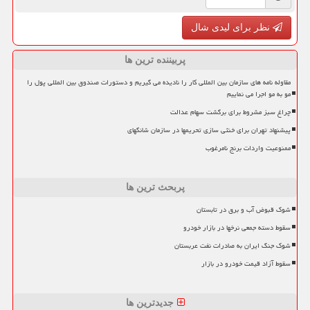
نظر برای لیدی شال
پربیننده ترین ها
مقاوله نامه های سازمان بین المللی کار را نادیده می گیریم و دستورات صندوق بین المللی پول را
مو به مو اجرا می نماییم
چراغ سبز مشروط برای برگشت سهام عدالت
پیشنهاد تهران برای خنثی سازی تحریمها در سازمان شانگهای
ممنوعیت واردات برنج نامرغوب
پربحث ترین ها
شوک قبوض آب و برق در تابستان
سقوط دسته جمعی نرخها در بازار خودرو
شوک جنگ ایران به صادرات نفت عربستان
سقوط آزاد قیمت خودرو در بازار
جدیدترین ها