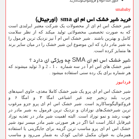
حاوی امگا 3و6 و فروکتوالیگوساکارید
smababy
خرید شیر خشک اس ام ای
sma
(اورجینال)
شیر خشک اس ام ای از محصولات یک شرکت معتبر ایرلندی است
که به صورت تخصصی محصولاتی تولید میکند که از نظر سلامت
کامل و بهترین باشند . شیر خشک اس ام آ نیز نزدیک ترین فرمول را
به شیر مادر دارد که این موضوع این شیر خشک را در میان سایر برند
ها متمایز کرده است.
شیر خشک اس ام ای
SMA
چه ویژگی ای دارد ؟
شیر خشک های اس ام آ در سه شماره ، 1 ، 2 و 3 تولید میشوند که
هر شماره برای یک رده سنی استفاده میشود
.
فردانیوز
شیر خشک اس ام ای پرو یک شیر خشک کاملا مغذی، حاوی اسیدهای
چرب بلند زنجیر چند غیر اشباعی امگا ۳ و امگا ۶ و
فروکتوالیگوساکارید است. شیر خشک اس ام ای پرو جزو مرغوب
ترین شیرخشک‌های نوزادان و نزدیک ترین فرمول به شیر مادر در
جهت رشد و نمو نوزاد است. البته اهمیت شیر مادر در تغذیه نوزاد
غیرقابل انکار است اما اگر در هر صورتی شیر مادر میسر نبود شیر
خشک اس ام ای پرو مناسب ترین گزینه برای جایگزینی یا استفاده
همزمان به عنوان مکمل غذایی کودک به شمار می‌رود و مناسب