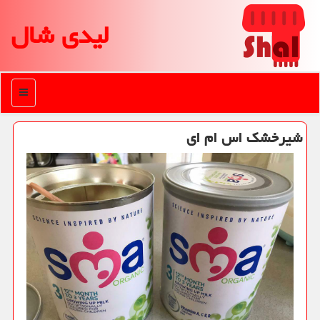
لیدی شال
منو
شیرخشك اس ام ای