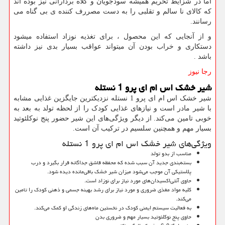
اما در شزایط تحریم همیشه سودجویان و کلاه بردارانی نیز بوده اند
که کالای نا سالم و تقلبی را به دست مصررف کننده ی بی گناه می
رسانند.
و از آنجایی که این محصول ، برای تغذیه نوزاد استفاده میشود
دستکاری و خراب بودن آن میتواند عواقب بسیار بدی نیز داشته
باشد
.
رجا نیوز
شیر خشک اس ام ای پرو 1 نستله
شیر خشک اس ام ای پرو 1 نستله نزدیکترین جایگزین غذایی مشابه
با شیر مادر است و نیازهای غذایی کودک را از لحظه تولد به بعد به
خوبی تامین می‌کند. از دیگر ویژگی‌های این شیر حضور پنج نوکلئوتید
بسیار مهم و همچنین سلسیم در ترکیب آن است.
ویژگی‌های شیر خشک اس ام ای پرو 1 نستله
مناسب از بدو تولد
بسته‌بندی جدید آن سبب شده که محفظه قاشق جداگانه قرار بگیرد و درب
پلاستیکی آن موجب می‌شود میزان شیر خشک باقی‌مانده دیده شود.
حاوی آنتی‌اکسیدان‌های مورد نیاز برای نوزاد است.
کلیه مواد مغذی ضروری و مورد نیاز برای رشد بهینه جسمی و ذهنی کودک را تامین
می‌کند.
به فعالیت سیستم ایمنی کودک در نخستین ماه‌های زندگی او کمک می‌کند.
حاوی پنج نوکلئوتید بسیار مهم و ضروری بدن