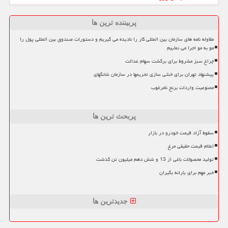
پربیننده ترین ها
مقاوله نامه های سازمان بین المللی کار را نادیده می گیریم و دستورات صندوق بین المللی پول را
مو به مو اجرا می نماییم
چراغ سبز مشروط برای برگشت سهام عدالت
پیشنهاد تهران برای خنثی سازی تحریمها در سازمان شانگهای
ممنوعیت واردات برنج نامرغوب
پربحث ترین ها
سقوط آزاد قیمت خودرو در بازار
اعلام قیمت حقیقی مرغ
تولید محصولات باغی از 13 و شش دهم میلیون تن گذشت
خبر مهم برای یارانه بگیران
جدیدترین ها