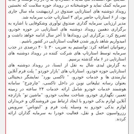
سرمایه کمک نماید و خوشبختانه در رویداد حوزه سلامت که نخستین
رویداد دوشنبه های استارتاپی صندوق در اردیبهشت ماه سال جاری
بود، از ۶ استارتاپ حاضر برای ۴ استارتاپ جذب سرمایه شد.
مدیر ارزیابی سرمایه گذاری صندوق نوآوری وشکوفایی با اشاره به
برگزاری دهمین رویداد دوشنبه های استارتاپی در حوزه خودرو،
تصریح کرد: برگزاری این رویدادها تا آخر سال ادامه خواهد داشت و
امیدواریم شاهد بارور شدن فعالیت استارتاپی در کشور باشیم.
رضوانیان اضافه کرد: توانستیم به ضریب ۳۰ تا ۴۰ درصدی در جذب
سرمایه توسط استارتاپ های شرکت کننده در رویداد دوشنبه های
استارتاپی در ۶ ماه گذشته برسیم.
به گزارش لیدی شال به نقل از ایسنا، در رویداد دوشنبه های
استارتاپی حوزه خودرو، استارتاپ های "بازار خوردو " پلت فرم آنلاین
نیازمندی ها و خدمات خودرو، " تاکسی بورد" نمایشگر دیجیتالی
بعنوان رسانه تبلیغاتی نوین در داخل تاکسی، "چارچرخ" سامانه
هوشمند خدمات خودرو شامل ارائه خدمات ۲۴ ساعته در زمینه
تعمیر، نگهداری خودرو، شناخت معایب خودرو، "ماشین نو" بازارچه
آنلاین لوازم یدکی خودرو با ایجاد ارتباط بین فروشندگان و خریداران
لوازم یدکی خودرو به وسیله پلت فرم و "اینوباس" سرویس
رزرواسیون حمل و نقل، فعالیت خودرا به سرمایه گذاران ارائه
کردند.