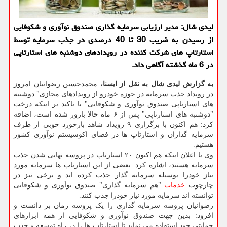
لیدی شال: مدیر ارزیابی سرمایه گذاری صندوق نوآوری و شكوفایی
از رسیدن به ضریب 30 تا 40 درصدی در جذب سرمایه توسط
استارتاپ های شركت كننده در رویدادهای دوشنبه های استارتاپی
در 6 ماه گذشته آگاهی داد.
به گزارش لیدی شال به نقل از ایسنا،
محمدحسین رضوانیان امروز
در رویداد جذب سرمایه در حوزه خودرو از رویدادهای مجازی" دوشنبه
های استارتاپی صندوق نوآوری و شکوفایی" با تاکید بر اینکه درخت
"دوشنبه های استارتاپی" پس از ۶ ماه حالا بارور شده است، اضافه
کرد: هم اکنون با برگزاری ۹ رویداد شاهد بازخورد خوبی از طرف
سرمایه گذاران و استارتاپ ها در فضای اکوسیستم نوآوری کشور
هستیم.
وی با اعلان اینکه هم اکنون ۲۰ استارتاپ در پروسه نهایی شدن جذب
سرمایه هستند، اشاره کرد: بعضی از این استارتاپ ها سرمایه مورد
نیاز خودرا بوسیله سرمایه گذار جذب کرده اند و برخی نیز در
چارچوب
خدمات
"هم سرمایه گذاری" صندوق نوآوری و شکوفایی
توانسته اند سرمایه مورد نیاز خودرا جذب کنند.
رضوانیان پروسه سرمایه گذاری را یک پروسه زمان بر دانست و
افزود: بدین جهت صندوق نوآوری و شکوفایی از همه ابزارهای
حمایتی خود استفاده می نماید تا استارتاپ ها را در راه توسعه و جذب