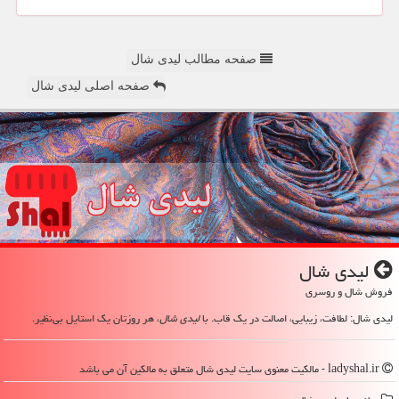
صفحه مطالب لیدی شال
صفحه اصلی لیدی شال
لیدی شال
فروش شال و روسری
لیدی شال: لطافت، زیبایی، اصالت در یک قاب. با
لیدی شال
، هر روزتان یک استایل بی‌نظیر.
ladyshal.ir - مالکیت معنوی سایت لیدی شال متعلق به مالکین آن می باشد