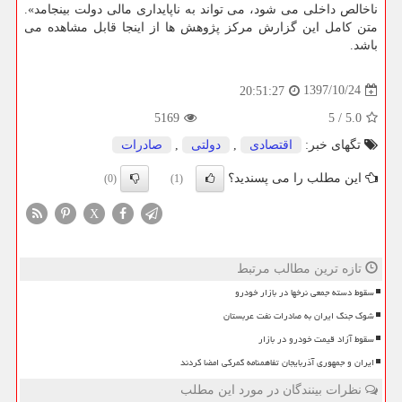
ناخالص داخلی می شود، می تواند به ناپایداری مالی دولت بینجامد».
متن كامل این گزارش مركز پژوهش ها از اینجا قابل مشاهده می
باشد.
1397/10/24
20:51:27
5169
5
/
5.0
تگهای خبر:
اقتصادی
,
دولتی
,
صادرات
این مطلب را می پسندید؟
(0)
(1)
X
تازه ترین مطالب مرتبط
سقوط دسته جمعی نرخها در بازار خودرو
شوک جنگ ایران به صادرات نفت عربستان
سقوط آزاد قیمت خودرو در بازار
ایران و جمهوری آذربایجان تفاهمنامه گمرکی امضا کردند
نظرات بینندگان در مورد این مطلب