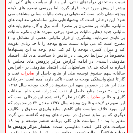
نسبت به تحقق درآمدهای نفتی، این بند از سیاست های كلی باید
بیشتر از پیش مورد توجه قرار گیرد، اما بررسی تبصره های لایحه
بودجه نشان داده است كه تحولی در بحث مالیات ستانی مشاهده نمی
شود؛ این درحالی است كه پیشنهادهایی نظیر ساماندهی معافیت های
مالیاتی، مالیات بر مشتریان پر مصرف آب، برق و گاز، وضع پایه های
مالیاتی جدید (نظیر مالیات بر سود برخی سپرده های بانكی، مالیات
بر عایدی سرمایه، پیشگیری از فرار مالیاتی بعضی از مشاغل و...)
مطرح است كه می تواند سمت منابع بودجه را تا حد زیادی تقویت
كند و میزان كسری بودجه را كم كند. عدم توجه به این پیشنهادها
مخصوصاً در شرایط تحریمی، در تناقض با سیاست های كلی اقتصاد
مقاومتی است». در ادامه گزارش مركز پژوهش های مجلس با
اشاره به اینكه بند ۱۸ سیاستهای كلی اقتصاد مقاومتی بر «افزایش
سالیانه سهم صندوق توسعه ملی از منابع حاصل از
صادرات
نفت و
گاز تا قطع وابستگی بودجه به نفت» تاكید دارد، آمده است: «برخلاف
مفاد این بند در خصوص سهم این صندوق در لایحه بودجه سال ۱۳۹۸
معادل ۲۰ درصد منابع حاصل از نفت (صادرات نفت خام، میعانات
گازی و خالص
صادرات
گاز) در نظر گرفته شده این درحالی است كه
این سهم در لایحه و قانون بودجه سال ۱۳۹۷ معادل ۳۲ درصد بوده كه
این مورد خلاف سیاست های كاهش منابع واریزی صندوق و تكالیف
دیگری كه بر منابع صندوق در تبصره های بودجه گذاشته می گردد
مغایر با بند ۱۰ سیاست های كلی برنامه ششم توسعه و بند ۱۸
سیاست های كلی اقتصاد مقاومتی است».
هشدار مركز پژوهش ها
درباره شكنندگی مالیه عمومی دولت
این مركز با اشاره به اینكه در