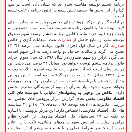
برنامه ششم توسعه مقایسه شده اند كه نشان داده است در هیچ
كدام از این بخش ها، سقف تعیین شده در قانون برنامه رعایت نشده
است.
در ادامه گزارش مركز پژوهش های مجلس درباره سایر مغایرت های
لایحه بودجه ۹۸ با قانون برنامه ششم توسعه آمده است: «همچنین به
باعث جزء ۱ بند «ب» ماده ۷ قانون برنامه ششم توسعه سهم صندوق
توسعه ملی از منابع حاصل از
صادرات
نفت، میعانات گازی و خالص
صادرات
گاز در سال اول اجرای قانون برنامه سی درصد (%۳۰)
تعیین می گردد و سالیانه حداقل دو واحد درصد به این سهم اضافه
می گردد. ازاین رو سهم صندوق در سال ۱۳۹۸ كه سال سوم اجرای
قانون برنامه ششم توسعه خواهد بود، معادل ۳۴ درصد می باشد. این
در شرایطی است كه این سهم در بند «الف» تبصره ۱ لایحه بودجه
سال ۱۳۹۸ معادل ۲۰ درصد درنظر گرفته شده است. ازاین رو این
بند از بودجه هم با برنامه ششم توسعه در تعارض بوده و در صورتیكه
بخواهد تصویب شود، نیاز به رأی دوسوم از نمایندگان محترم مجلس
دارد».
تناقض بی توجهی به پیشنهادهای مالیاتی با سیاست های كلی
اقتصاد مقاومتی
بخش بعدی گزارش مركز پژوهش های مجلس، به
بررسی مغایرت های لایحه بودجه ۹۸ با بندهای ۱۷، ۱۸ و ۲۲ سیاست
های كلی اقتصاد مقاومتی اختصاص دارد. این مركز پژوهشی با اشاره
به اینكه بند ۱۷ سیاستهای كلی اقتصاد مقاومتی بر «اصلاح نظام
درآمدی دولت با افزایش سهم درآمدهای مالیاتی» تاكید دارد، اعلام
نموده است: «در شرایط فعلی و با عنایت به چشم انداز نامناسب