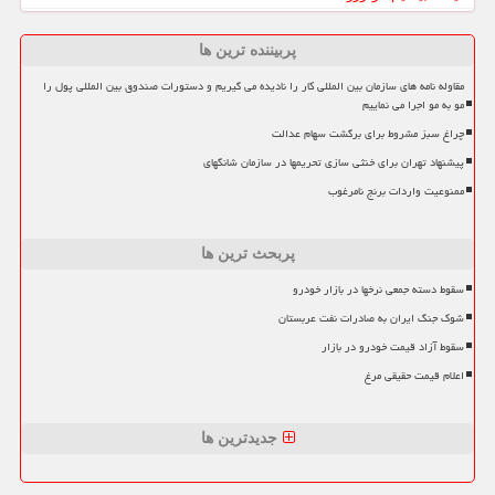
پربیننده ترین ها
مقاوله نامه های سازمان بین المللی کار را نادیده می گیریم و دستورات صندوق بین المللی پول را
مو به مو اجرا می نماییم
چراغ سبز مشروط برای برگشت سهام عدالت
پیشنهاد تهران برای خنثی سازی تحریمها در سازمان شانگهای
ممنوعیت واردات برنج نامرغوب
پربحث ترین ها
سقوط دسته جمعی نرخها در بازار خودرو
شوک جنگ ایران به صادرات نفت عربستان
سقوط آزاد قیمت خودرو در بازار
اعلام قیمت حقیقی مرغ
جدیدترین ها