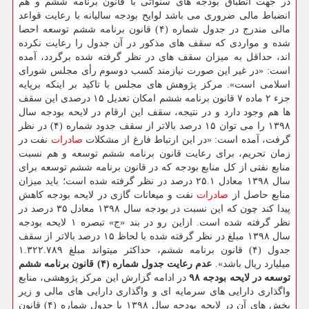
در جهت انطباق بودجه های سنواتی با قانون برنامه ششم و هم
انضباط مالی ضروری می باشد لوایح بودجه سالیانه با رعایت قواعد
مالی مندرج در جدول شماره (۴) قانون برنامه ششم توسعه احصا
شده و مواردی كه سقف های مذكور در آن جدول را رعایت نكرده
اند، حداقل به میزان سقف های در نظر گرفته شده برگردد، آمده
است: «در غیر این صورت نیازمند كسب دوسوم رأی مجلس شورای
اسلامی است». مركز پژوهش های مجلس با تاكید بر اینكه برپایه
جزء ۲ ماده ۷ قانون برنامه ششم امكان تعدیل ۱۵ درصدی این سقف
ها هم وجود دارد و در نتیجه، سقف این ارقام در لایحه بودجه سال
۱۳۹۸ را می توان ۱۵ درصد بالاتر از سقف جدود شماره (۴) در نظر
گرفت، آمده است: «در این ارتباط فارغ از مشكلات
صادرات
نفت در
زمان تحریم، برای رعایت قانون برنامه ششم توسعه و هم نسبت
منابع نفتی از كل منابع بودجه كه در قانون برنامه ششم توسعه برای
سال ۱۳۹۸ معادل ۲۵.۱ درصد در نظر گرفته شده است؛ باید میزان
منابع حاصل از
صادرات
نفت و میعانات گازی در لایحه بودجه كاهش
پیدا كند چون كه این نسبت در بودجه سال ۱۳۹۸ معادل ۳۵ درصد در
نظر گرفته شده است. ازاین رو در بند «ج» تبصره ۱ لایحه بودجه
سال ۱۳۹۸ مبلغ در نظر گرفته شده با لحاظ ۱۵ درصد بالاتر از سقف
جدول (۴) قانون برنامه ششم، حداكثر میتواند مبلغ ۱.۳۲۲.۷۸۹
میلیارد ریال باشد».
عدم رعایت جدول شماره (۴) قانون برنامه ششم
توسعه در لایحه بودجه ۹۸
در ادامه گزارش این مركز پژوهشی، منابع
واگذاری دارایی های سرمایه ای و واگذاری دارایی های مالی و زیر
بخش های آن در لایحه بودجه سال ۱۳۹۸ با جدول شماره (۴) قانون