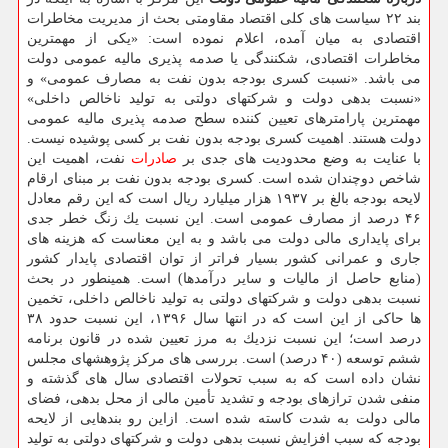
بند ۲۲ سیاست های كلی اقتصاد مقاومتی بحث از مدیریت مخاطرات
اقتصادی به میان آمده، اعلام نموده است: «یكی از مهمترین
مخاطرات اقتصادی، شكنندگی یا صدمه پذیری مالیه عمومی دولت
می باشد. «نسبت كسری بودجه بدون نفت به مصارف عمومی» و
«نسبت بدهی دولت و شركتهای دولتی به تولید ناخالص داخلی»
مهمترین پارامترهای تعیین كننده سطح صدمه پذیری مالیه عمومی
دولت هستند. اهمیت كسری بودجه بدون نفت بر كسی پوشیده نیست.
با عنایت به وضع محدودیت های جدی بر
صادرات
نفت، اهمیت این
شاخص دوچندان شده است. كسری بودجه بدون نفت بر مبنای ارقام
لایحه بودجه بالغ بر ۱۹۳۷ هزار میلیارد ریال است كه این رقم معادل
۴۶ درصد از مصارف عمومی است. این نسبت یك زنگ خطر جدی
برای پایداری مالی دولت می باشد و به این معناست كه هزینه های
جاری و عمرانی كشور بسیار فراتر از توان اقتصادی پایدار كشور
(منابع حاصل از مالیات و سایر درآمدها) است. همینطور در بحث
نسبت بدهی دولت و شركتهای دولتی به تولید ناخالص داخلی، تخمین
ها حاكی از این است كه در انتها سال ۱۳۹۶، این نسبت حدود ۳۸
درصد است؛ این نسبت نزدیك به مرز تعیین شده در قانون برنامه
ششم توسعه (۴۰ درصد) است. بررسی های مركز پژوهشهای مجلس
نشان داده است كه به سبب تحولات اقتصادی سال های گذشته و
منفی شدن ترازهای بودجه و تشدید تأمین مالی از محل بدهی، فضای
مالی دولت به شدت كاسته شده است. ازاین رو بندهایی از لایحه
بودجه كه سبب افزایش نسبت بدهی دولت و شركتهای دولتی به تولید