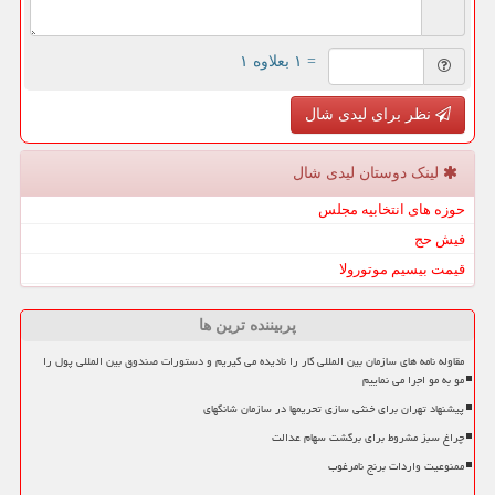
= ۱ بعلاوه ۱
نظر برای لیدی شال
لینک دوستان لیدی شال
حوزه های انتخابیه مجلس
فیش حج
قیمت بیسیم موتورولا
پربیننده ترین ها
مقاوله نامه های سازمان بین المللی کار را نادیده می گیریم و دستورات صندوق بین المللی پول را
مو به مو اجرا می نماییم
پیشنهاد تهران برای خنثی سازی تحریمها در سازمان شانگهای
چراغ سبز مشروط برای برگشت سهام عدالت
ممنوعیت واردات برنج نامرغوب