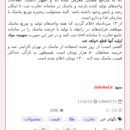
که به مراجع قضایی معرفی شده اند و اظهار داشت: اطلاعات
واحدهای تولید کننده پارچه و ماسک در سامانه تجارت ثبت تا امکان
رصد و پایش وجود داشته باشد. البته مسئولیت زنجیره توزیع ماسک با
سازمان غذا و دارو است.
از ۱۳ مردادماه اعلام گردید که همه واحدهای تولید و توزیع ماسک
موظفند فرایندهای در رابطه با تولید یا عرضه ماسک را در سامانه
جامع تجارت یا سامانه ussd ثبت کنند و در غیر این صورت
سهمیه مواد
اولیه آنها قطع خواهد شد
.
گفتنی است؛ از روز شنبه استفاده از ماسک در تهران الزامی شد و
جریمه متخلفان ۵۰ هزار تومان است. همینطور به تازگی حداکثر
قیمت ماسک سه لایه ۱۳۰۰ تومان اعلام شده است.
منبع:
ladyshal.ir
1399/07/23
13:43:53
2098
5
/
5.0
تگهای خبر:
تجارت
,
طلا
,
قیمت
,
محصولات
این مطلب را می پسندید؟