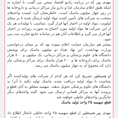
مهدی پور که در برنامه رادیو اقتصاد سخن می گفت، با اشاره به
اینکه طبق اعلام سازمان غذا و دارو نیاز مراکز درمانی و داروخانه ها
در روز چهار میلیون ماسک است، خاطرنشان کرد: لیست واحدهای
منتخب به شرکت های تأمین کننده مواد اولیه ارسال شده تا بر مبنای
اولویت، مواد اولیه در اختیار آنها قرار گیرد. متناسب با تولیدات هر یک
از این شرکت ها مواد اولیه مورد احتیاج به صورت روزانه در اختیار
آنها قرار می گیرد و اطلاعات آنان هم در سامانه جامع تجارت ثبت می
شود.
پیشتر هم سازمان حمایت اعلام نموده بود که بر مبنای درخواستی
وزارت بهداشت، این نهاد تعداد دو میلیون ماسک برای پوشش
دانشگاه های علوم پزشکی و مراکز درمانی، یک میلیون و ۸۰۰ هزار
ماسک برای داروخانه ها و ۲۰۰ هزار ماسک برای مراکز پزشکی نیاز
دارد که مجموع آن به چهار میلیون ماسک می رسد.
او همینطور تصریح کرد که هر کدام از شرکت های تولیدکننده اگر
متناسب با مواد اولیه دریافت شده، ماسک تولید نکنند یا آنرا به
دانشگاه های علوم پزشکی تحویل ندهند، سهمیه متعلق به آنان قطع و
پرونده آنها به مراکز قضایی ارسال می شود. البته واحدهای دیگر
جایگزین واحدهای خاطی خواهند شد.
قطع سهمیه ۲۵ واحد تولید ماسک
مهدی پور همینطور از قطع سهمیه ۲۵ واحد خاطی تابحال اطلاع داد