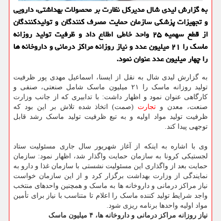
به گزارش لیدی شال مدیركل نظارت بر محصولات بهداشتی، دارویی
و تجهیزات پزشكی سازمان حمایت مصرف كنندگان و تولیدكنندگان
از قطع سهمیه ۲۵ واحد خاطی اطلاع داد و ظرفیت تولید روزانه
ماسك را ۲۱ میلیون عدد و نیاز روزانه مراكز درمانی و داروخانه ها
را چهار میلیون عدد عنوان نمود.
به گزارش لیدی شال به نقل از ایسنا، اسماعیل مهدی پور ظرفیت
تولید روزانه ماسک را ۲۱ میلیون ماسک شامل صنعتی، صنفی و
کارگاهی عنوان نمود و اظهار داشت: با تدابیری که از جانب وزارت
صنعت، معدن و
تجارت
(صمت) اتخاذ شده تلاش بر این بود که
ظرفیت تولید مواد اولیه و به تبع ظرفیت تولید ماسک رشد قابل
توجهی پیدا کند.
وی با اشاره به اینکه از آغاز شهریور سال جاری مسئولیت ستاد
لجستیکی کرونا به سازمان حمایت واگذار شد، اظهار نمود: سازمان
حمایت بعد از واگذاری این مسئولیت نشستی با سازمان غذا و دارو به
نمایندگی از وزارت بهداشت برگزار کرد و از این سازمان خواست
نیاز مراکز درمانی و داروخانه ها به ماسک و همچنین واحدهای منتخب
واجد شرایط تولید کننده ماسک را اعلام تا متناسب با نیاز برای تأمین
مواد اولیه واحدها برنامه ریزی شود.
نیاز روزانه مراکز درمانی و داروخانه ها، ۴ میلیون ماسک