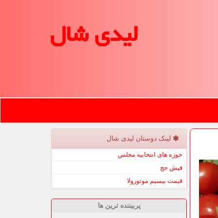
لیدی شال
لینک دوستان لیدی شال
حوزه های انتخابیه مجلس
فیش حج
قیمت بیسیم موتورولا
پربیننده ترین ها