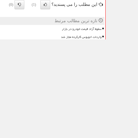
این مطلب را می پسندید؟
(0)
(1)
تازه ترین مطالب مرتبط
سقوط آزاد قیمت خودرو در بازار
واردات اتوبوس کارکرده مجاز شد
ایران و جمهوری آذربایجان تفاهمنامه گمرکی امضا کردند
قیمت طلا و سکه امروز 7 مردادماه 1405
نظرات بینندگان در مورد این مطلب
لطفا شما هم
در مورد این مطلب
نظر دهید
= ۱ بعلاوه ۱