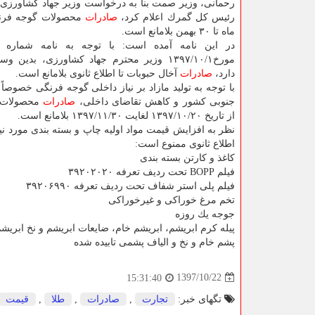
رحمانی، وزیر صمت بنا به درخواست وزیر جهاد كشاورزی د
رئیس كل گمرك اعلام كرد،
صادرات
ماه تا ۳۰ بهمن بلامانع است.
مورخ۱۳۹۷/۱۰/۱ وزیر محترم جهاد كشاورزی، بدین 
دارد،
صادرات
آخال حبوبات تا اطلاع ثانوی بلامانع است.
با توجه به تولید مازاد بر نیاز داخلی گوجه فرنگی خصوصاً
جنوبی كشور و كاهش تقاضای داخلی،
صادرات
محصولات 
از تاریخ ۱۳۹۷/۱۰/۲۰ لغایت ۱۳۹۷/۱۱/۳۰ بلامانع است.
نظر به افزایش قیمت مواد اولیه چاپ و بسته بندی مورد نیا
اطلاع ثانوی ممنوع است:
كاغذ و كارتن بسته بندی
فیلم BOPP تحت ردیف تعرفه ۳۹۲۰۲۰۲۰
فیلم پلی استر شفاف تحت ردیف تعرفه ۳۹۲۰۶۹۹۰
تخم مرغ خوراكی و غیرخوراكی
جوجه یك روزه
پیله كرم ابریشم، ابریشم خام، ضایعات ابریشم و نخ ابریش
پشم خام و نخ و الیاف پشمی تابیده شده
1397/10/22
15:31:40
تگهای خبر:
تجارت
,
صادرات
,
طلا
,
قیمت