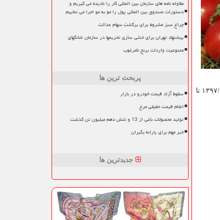
مقاوله نامه های سازمان بین المللی کار را نادیده می گیریم و
دستورات صندوق بین المللی پول را مو به مو اجرا می نماییم
چراغ سبز مشروط برای برگشت سهام عدالت
پیشنهاد تهران برای خنثی سازی تحریمها در سازمان شانگهای
ممنوعیت واردات برنج نامرغوب
پربحث ترین ها
اقلام ذیل از تاریخ ۱۳۹۷/۱۰/۱۵ تا
سقوط آزاد قیمت خودرو در بازار
اعلام قیمت حقیقی مرغ
تولید محصولات باغی از 13 و شش دهم میلیون تن گذشت
خبر مهم برای یارانه بگیران
جدیدترین ها