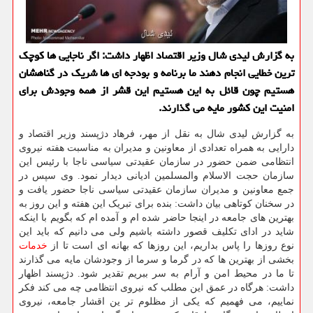
به گزارش لیدی شال وزیر اقتصاد اظهار داشت: اگر ناجایی ها كوچك
ترین خطایی انجام دهند ما برنامه و بودجه ای ها شریك در گناهشان
هستیم چون قائل به این هستیم این قشر از همه وجودش برای
امنیت این كشور مایه می گذارند.
به گزارش لیدی شال به نقل از مهر، فرهاد دژپسند وزیر اقتصاد و
دارایی به همراه تعدادی از معاونین و مدیران به مناسبت هفته نیروی
انتظامی ضمن حضور در سازمان عقیدتی سیاسی ناجا با رئیس این
سازمان حجت الاسلام والمسلمین ادیانی دیدار نمود. وی سپس در
جمع معاونین و مدیران سازمان عقیدتی سیاسی ناجا حضور یافت و
در سخنان کوتاهی بیان داشت: بنده برای تبریک این هفته و این روز به
بهترین های جامعه در اینجا حاضر شده ام و آمده ام که بگویم با اینکه
شاید در ادای تکلیف قصور داشته باشیم ولی می دانیم که باید این
نوع روزها را پاس بداریم، این روزها که بهانه ای است تا از
خدمات
بخشی از بهترین ها که در گرما و سرما از وجودشان مایه می گذارند
تا ما در محیط امن و آرام به سر ببریم تقدیر شود. دژپسند اظهار
داشت: هرگاه در عمق این مطلب که نیروی انتظامی چه می کند فکر
نماییم، می فهمیم که یکی از مظلوم تر ین اقشار جامعه، نیروی