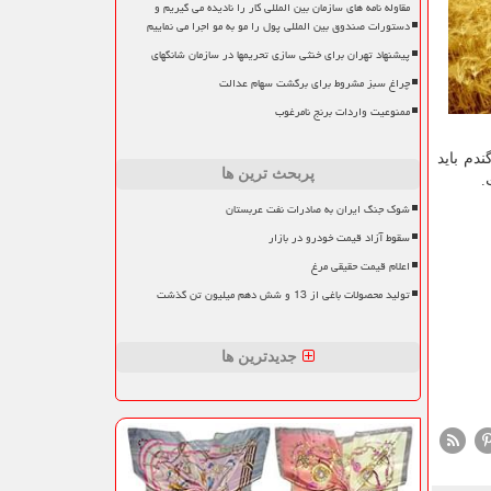
مقاوله نامه های سازمان بین المللی کار را نادیده می گیریم و
دستورات صندوق بین المللی پول را مو به مو اجرا می نماییم
پیشنهاد تهران برای خنثی سازی تحریمها در سازمان شانگهای
چراغ سبز مشروط برای برگشت سهام عدالت
ممنوعیت واردات برنج نامرغوب
وب گلوتن گندم باید
پربحث ترین ها
شوک جنگ ایران به صادرات نفت عربستان
سقوط آزاد قیمت خودرو در بازار
اعلام قیمت حقیقی مرغ
تولید محصولات باغی از 13 و شش دهم میلیون تن گذشت
جدیدترین ها