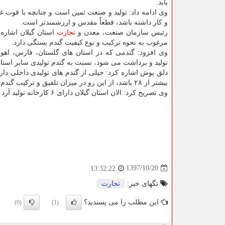
یابد.
وی ادامه داد: تولید و صنعت ثمین است و چنانچه با قوت 
و كار داشته باشد، قطعاٌ مقدس و ارزشمندتر است.
رئیس سازمان صنعت، معدن و
تجارت
استان گیلان اشاره ك
مرغوب به نحوه تركیب و نوع كیفیت گندم بستگی دارد.
وی افزود: گندمی كه در استان های گلستان، فارس، اهوا
تولید و برداشت می شود، نسبت به گندم تولیدی سایر استان
بیشتر از ۲۸ باشد، از این رو در میزان تلفیق و تركیب گندم های مختلف در حفظ كیفیت و غنی سازی آرد برای پخت نان مرغوب موثر است.
وی تصریح كرد: الان استان گیلان دارای ۶ كارخانه تولید آرد با ظرفیت تولید سالانه ۶۵۰ هزار تن آرد است.
1397/10/20
13:32:22
تگهای خبر:
تجارت
این مطلب را می پسندید؟
(0)
(1)