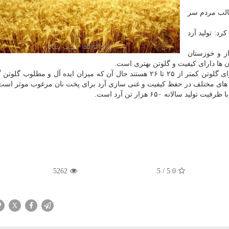
غالب مردم سر
رد: تولید آرد
ز و خوزستان
 ها دارای كیفیت و گلوتن بهتری است.
دلق پوش اشاره كرد: خیلی از گندم های تولیدی داخلی دارای گلوتن كمتر از ۲۵ تا ۲۶ هستند حال آن كه میزان ایده آل و مطل
5262
5
/
5.0
X