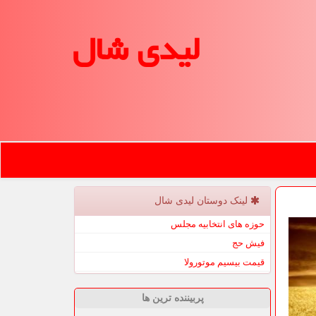
لیدی شال
لینک دوستان لیدی شال
حوزه های انتخابیه مجلس
فیش حج
قیمت بیسیم موتورولا
پربیننده ترین ها