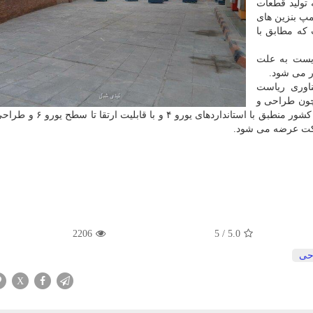
به تولید قطعات
مپ بنزین های
که مطابق با
یست به علت
ر می شود.
ناوری ریاست
چون طراحی و
تولید قطعات سیستم سوخت رسانی خودرو های تولیدی در کشور منطبق با استا
کت عرضه می شود.
2206
5
/
5.0
حی
X