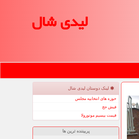
لیدی شال
لینک دوستان لیدی شال
حوزه های انتخابیه مجلس
فیش حج
قیمت بیسیم موتورولا
پربیننده ترین ها