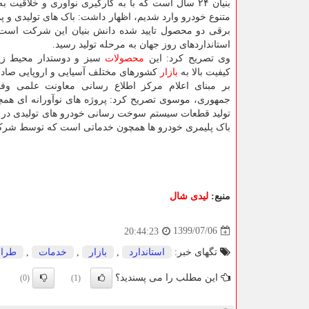
بنیان ۲۴ سال است که با به کارگیری نوآوری و خلاقیت 
متنوع خودرو وارد شدیم، اظهار داشت: باک های تولیدی و پ
برقی دو محصول تایید شده دانش بنیان این شرکت است 
استانداردهای روز جهان به مرحله تولید رسید.
وی تصریح کرد: این
محصولات
سبز و دوستدار محیط ز
کیفیت بالا به
بازار
کشورهای مختلف آسیایی و اروپایی صاد
بر مبنای اعلام مرکز اطلاع رسانی معاونت علمی وف
جمهوری، موسوی تصریح کرد: پروژه های نوآورانه ای هم
باک پلیمری خودرو ها همچون خدماتی است که توسط شر
منبع:
لیدی شال
1399/07/06
20:44:23
تگهای خبر:
استاندارد
,
بازار
,
خدمات
,
طرا
این مطلب را می پسندید؟
(0)
(1)