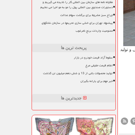
مقاوله نامه های سازمان بین المللی کار را نادیده می گیریم و
دستورات صندوق بین المللی پول را مو به مو اجرا می نماییم
چراغ سبز مشروط برای برگشت سهام عدالت
پیشنهاد تهران برای خنثی سازی تحریمها در سازمان شانگهای
ممنوعیت واردات برنج نامرغوب
پربحث ترین ها
نداردهای یورو ۴ و با قابلیت ارتقا تا سطح یورو ۶ و طراحی و تولید
سقوط آزاد قیمت خودرو در بازار
اعلام قیمت حقیقی مرغ
تولید محصولات باغی از 13 و شش دهم میلیون تن گذشت
خبر مهم برای یارانه بگیران
جدیدترین ها