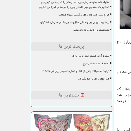
مقاوله نامه های سازمان بین المللی کار را نادیده می گیریم و
دستورات صندوق بین المللی پول را مو به مو اجرا می نماییم
چراغ سبز مشروط برای برگشت سهام عدالت
پیشنهاد تهران برای خنثی سازی تحریمها در سازمان شانگهای
ممنوعیت واردات برنج نامرغوب
در نظرسنجی کیتکونیوز از کارشناسان وال استریت، ۱۸ نفر شرکت کردند که در بین آنها چهار نفر معادل ۲۷ درصد به افزایش و ۹ نفر معادل ۴۰
پربحث ترین ها
سقوط آزاد قیمت خودرو در بازار
اعلام قیمت حقیقی مرغ
تولید محصولات باغی از 13 و شش دهم میلیون تن گذشت
ز سرمایه گذاران، ۱۲۶۳ نفر شرکت کردند که از میان آنها ۷۳۸ نفر معادل ۵۸ درصد به افزایش و ۲۷۲ نفر معادل
خبر مهم برای یارانه بگیران
شتند که
دلار آمریکا موجب شد
جدیدترین ها
نیویورک سه دلار و ۵۰ سنت معادل ۰.۲ درصد
است. با