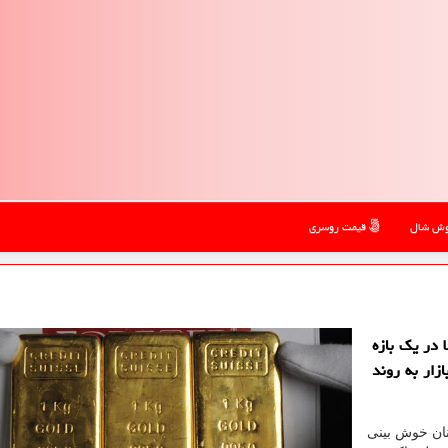
ش شال
قیمت روسری
 در یك بازه
زار به روند
نان خوش بینی