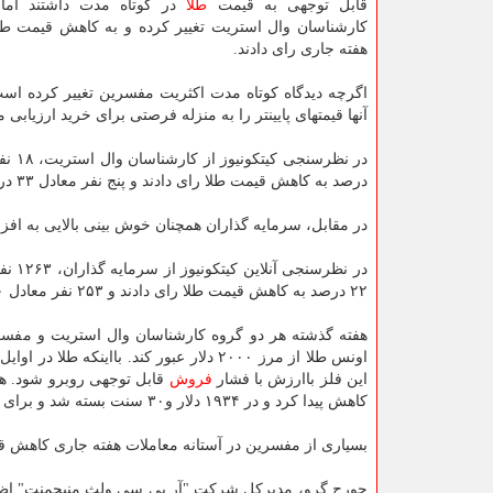
قابل توجهی به قیمت
طلا
در کوتاه مدت داشتند اما
کارشناسان وال استریت تغییر کرده و به کاهش قیمت طل
هفته جاری رای دادند.
اگرچه دیدگاه کوتاه مدت اکثریت مفسرین تغییر کرده است
آنها قیمتهای پایینتر را به منزله فرصتی برای خرید ارزیابی م
درصد به کاهش قیمت طلا رای دادند و پنج نفر معادل ۳۳ درصد نظری نداشتند.
در مقابل، سرمایه گذاران همچنان خوش بینی بالایی به افز
۲۲ درصد به کاهش قیمت طلا رای دادند و ۲۵۳ نفر معادل ۲۰ درصد نظری نداشتند.
هفته گذشته هر دو گروه کارشناسان وال استریت و مفسری
این فلز باارزش با فشار
فروش
قابل توجهی روبرو شود. ه
کاهش پیدا کرد و در ۱۹۳۴ دلار و۳۰ سنت بسته شد و برای کل هفته ۲.۱ درصد کاهش ثبت نمود.
بسیاری از مفسرین در آستانه معاملات هفته جاری کاهش قی
جورج گرو، مدیرکل شرکت "آر بی سی ولث منیجمنت" اظهار ن