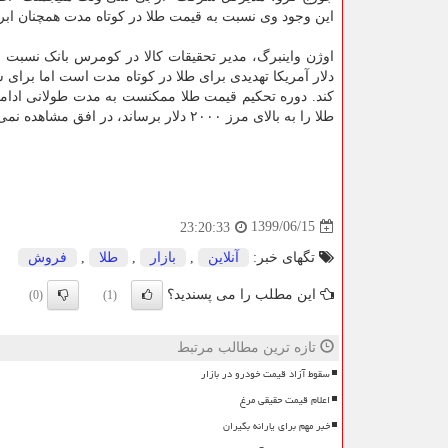
این وجود وی نسبت به قیمت طلا در کوتاه مدت همچنان ابر
اوژن واینبرگ، مدیر تحقیقات کالا در کومرس بانک نسبت ب
دلار آمریکا تهدیدی برای طلا در کوتاه مدت است اما برای
کند. دوره تحکیم قیمت طلا ممکنست به مدت طولانی ادامه پ
طلا را به بالای مرز ۲۰۰۰ دلار برساند، در افق مشاهده نمی کنم اما دلیلی هم برای سقوط این فلز به پایین سطح ۱۹۰۰ دلار نمی بینم.
1399/06/15
23:20:33
تگهای خبر:
آنلاین
,
بازار
,
طلا
,
فروش
این مطلب را می پسندید؟
(0)
(1)
تازه ترین مطالب مرتبط
سقوط آزاد قیمت خودرو در بازار
اعلام قیمت حقیقی مرغ
خبر مهم برای یارانه بگیران