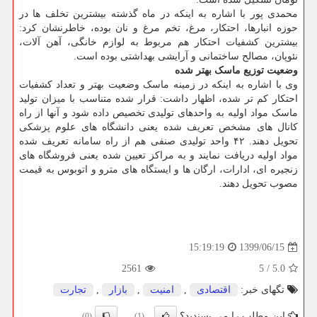
محمدی پور با اشاره به اینکه در ماه گذشته بیشترین تخلف ها در
حوزه انبارها، احتکار، مرغ، تخم مرغ و نان بوده، خاطرنشان کرد:
بیشترین کشفیات احتکار هم مربوط به لوازم خانگی، آهن آلات،
نئوپان، مصالح ساختمانی و آرایشی بهداشتی بوده است.
وضعیت توزیع ماسک بهتر شده
وی با اشاره به اینکه در زمینه ماسک وضعیت بهتر و تعداد کشفیات
احتکار کم تر شده، اظهار داشت: قرار شده متناسب با میزان تولید
ماسک مواد اولیه به واحدهای تولیدی تخصیص داده شود و آنها از راه
کانال های مشخص تعریف شده یعنی دانشگاه های علوم پزشکی
تحویل دهند. ۴۲ واحد تولیدی صنفی هم از راه سامانه تعریف شده
مواد اولیه دریافت نمایند و به مراکز تعیین شده یعنی فروشگاه های
زنجیره ای، ادارات، ارگان ها و ایستگاه های مترو و اتوبوس به قیمت
مصوب تحویل دهند.
1399/06/15
15:19:19
2561
5
/
5.0
تگهای خبر:
اقتصادی
,
امنیت
,
بازار
,
تجارت
این مطلب را می پسندید؟
(0)
(1)