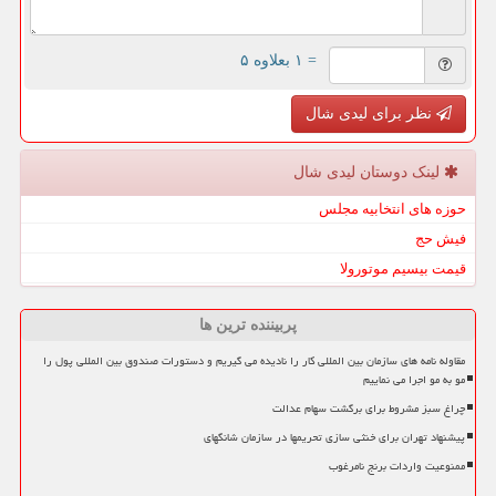
= ۱ بعلاوه ۵
نظر برای لیدی شال
لینک دوستان لیدی شال
حوزه های انتخابیه مجلس
فیش حج
قیمت بیسیم موتورولا
پربیننده ترین ها
مقاوله نامه های سازمان بین المللی کار را نادیده می گیریم و دستورات صندوق بین المللی پول را
مو به مو اجرا می نماییم
چراغ سبز مشروط برای برگشت سهام عدالت
پیشنهاد تهران برای خنثی سازی تحریمها در سازمان شانگهای
ممنوعیت واردات برنج نامرغوب