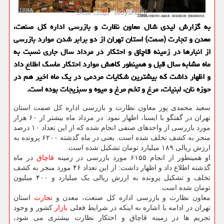
به گزارش لیدی شال معاون نظارت و بازرسی اداره كل صنعت،
معدن و تجارت (صمت) استان تهران از دو برابر شدن موارد بازرسی
از انبارها در زمینه قاچاق و احتكار در مرداد سال جاری نسبت به
ماه مشابه سال قبل و همینطور كاهش موارد احتكار ماسك اطلاع داد
و اظهار داشت كه بیشترین شكایات مردمی در یك ماه اخیر هم در
حوزه نان، لبنیات، مرغ و تخم مرغ و میوه و سبزیجات بوده است.
سعید محمدی پور معاون نظارت و بازرسی اداره کل صمت استان
تهران در گفتگو با ایسنا، اظهار نمود: در مرداد ماه بیشتر از ۶۰ هزار
مورد بازرسی از واحدهای صنفی انجام شده که از این تعداد ۱۰ درصد
منجر به کشف تخلف شده است. یعنی در ماه گذشته ۶۲۰۰ پرونده به
ارزش ریالی ۱۸۹ میلیارد تومان تشکیل شده است.
او همینطور از انجام ۶۱۵۵ مورد بازرسی در زمینه
قاچاق
در ماه
گذشته اطلاع داد و اظهار داشت: از این تعداد ۴۶ مورد منجر به کشف
تخلف و تشکیل پرونده به ارزش ریالی یک میلیارد و ۴۰۰ میلیون
تومان شده است.
معاون نظارت و بازرسی اداره کل صنعت، معدن و
تجارت
استان
تهران در ادامه با اشاره به اینکه در شرایط فعلی
بازار
کشور و وجود
تحریم ها در زمینه قاچاق و احتکار نظارت بیشتری می شود،