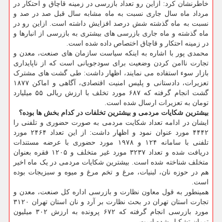
خاطرنشان کرد: ازاین رو تعداد بازرسی در زمینه قاچاق و احتکار در
مرداد ماه سال جاری نسبت به ماه مشابه سال قبل صد در صد و
نسبت به ماه گذشته شش درصد افزایش داشته است. ازاین رو در
ماه گذشته و ماه جاری بازرسی های بیشتری به بازرسی از انبارها و
در زمینه احتکار و قاچاق اختصاص داده شده است.
محمدی پور با اشاره به اینکه سیاست سازمان های صنعت، معدن و
تجارت ناامن کردن وضعیت برای سودجویانی است که از ناپایداری
بازار سوء استفاده می نمایند، اظهار داشت: طی گشت های مشترک
تعزیرات، دادستانی و پلیس امنیت اقتصادی، آگاهی و اماکن ۱۸۷۷
گشت انجام گرفته که ۶۸۷ مورد تخلف با ارزش ریالی ۵۵ میلیارد
تومان به تعزیرات ارسال شده است.
بیشترین شکایات مردمی و بیشترین تخلفات در کدام بخش ها بوده؟
ایشان در ادامه تعداد شکایت مردمی به صورت حضوری و تلفنی را
۴۴۴۲ مورد عنوان نمود و اظهار داشت: از این تعداد ۲۴۶۴ مورد
تلفنی با سامانه ۱۲۴ و ۱۹۷۸ مورد حضوری با عرضه مستندات
دریافت شده و تعداد ۳۲۳۷ مورد غیر متخلف و ۱۲۰۵ فقره بعنوان
متخلف شناخته شده است. بیشترین شکایات مردمی در یک ماه اخیر
هم در حوزه نان، لبنیات، مرغ و تخم مرغ و میوه و سبزیجات بوده
است.
همینطور به قول معاون نظارت و بازرسی اداره کل صنعت، معدن و
تجارت استان تهران در بحث نظارت بر آرد و نان استان تهران ۳۱۲۰
مورد بازرسی انجام گرفته که ۶۷۲ پرونده به ارزش ۳۰۲ میلیون
تومان تشکیل شده است.