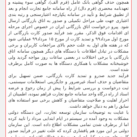
همچون حذف گواهی بانک عامل (فرم الف)، گواهی سوء پیشینه و
تعهدنامه محضری (فرم دال) از راه سامانه جامع تجارت انجام و بعد
از تطبیق شرایط و تأیید در سامانه یکپارچه اعتبارسنجی و رتبه بندی
اعتباری جهت طی مراحل تکمیلی و صدور به اتاق بازرگانی ارسال
شود. پیرو درخواست اتاق بازرگانی ایران در خصوص اجرای مرحله
ای اقدامات فوق الذکر، مقرر شد فرآیند صدور کارت بازرگانی از
مورخ اول مرداد۹۹ و تمدید کارت از مورخ ۱۵ مرداد۹۹ عملیاتی شود
که در هفته های اول به علت حجم بالای مراجعات کاربران و برخی
مشکلات در تبادل اطلاعات با دستگاه های دیگر همچون سامانه اتاق
بازرگانی با برخی اختلالات در بعضی ساعات روز مواجه گردید ولی
خوشبختانه مشکلات با همکاری دستگاه ها به صورت کامل برطرف
شده است.
فرآیند جدید صدرو و تمدید کارت بازرگانی، ضمن تسهیل برای
متقاضیان و حذف اسناد غیرضرور و جایگزینی استعلامات سیستمی،
ثبت درخواست و بررسی شرایط را پیش از زمان رجوع و عرضه
اسناد از راه درگاه واحد سامانه جامع تجارت فراهم نموده، اطمینان از
احراز اهلیت و صلاحیت متقاضیان و کاهش برخی سو استفاده های
سابق را هم به دنبال خواهد داشت.
با عنایت به توضیحات سازمان توسعه تجارت، این دستگاه دولتی
مشکلات به وجود آمده در سیستم در ایام ابتدایی مرداد را تایید کرده
اما از برطرف شدن تمامی مشکلات اطلاع داده است. این سازمان
دولتی بر این مورد هم پافشاری کرده که علت تغییر در فرآیند صدور
کارت های جدید در کنار احراز هویت دقیق فعالان اقتصادی، تسهیل در