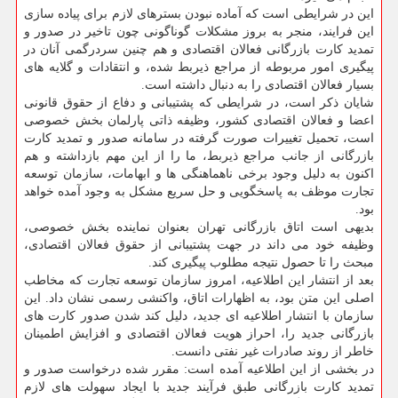
این در شرایطی است که آماده نبودن بسترهای لازم برای پیاده سازی
این فرایند، منجر به بروز مشکلات گوناگونی چون تاخیر در صدور و
تمدید کارت بازرگانی فعالان اقتصادی و هم چنین سردرگمی آنان در
پیگیری امور مربوطه از مراجع ذیربط شده، و انتقادات و گلایه های
بسیار فعالان اقتصادی را به دنبال داشته است.
شایان ذکر است، در شرایطی که پشتیبانی و دفاع از حقوق قانونی
اعضا و فعالان اقتصادی کشور، وظیفه ذاتی پارلمان بخش خصوصی
است، تحمیل تغییرات صورت گرفته در سامانه صدور و تمدید کارت
بازرگانی از جانب مراجع ذیربط، ما را از این مهم بازداشته و هم
اکنون به دلیل وجود برخی ناهماهنگی ها و ابهامات، سازمان توسعه
تجارت موظف به پاسخگویی و حل سریع مشکل به وجود آمده خواهد
بود.
بدیهی است اتاق بازرگانی تهران بعنوان نماینده بخش خصوصی،
وظیفه خود می داند در جهت پشتیبانی از حقوق فعالان اقتصادی،
مبحث را تا حصول نتیجه مطلوب پیگیری کند.
بعد از انتشار این اطلاعیه، امروز سازمان توسعه تجارت که مخاطب
اصلی این متن بود، به اظهارات اتاق، واکنشی رسمی نشان داد. این
سازمان با انتشار اطلاعیه ای جدید، دلیل کند شدن صدور کارت های
بازرگانی جدید را، احراز هویت فعالان اقتصادی و افزایش اطمینان
خاطر از روند صادرات غیر نفتی دانست.
در بخشی از این اطلاعیه آمده است: مقرر شده درخواست صدور و
تمدید کارت بازرگانی طبق فرآیند جدید با ایجاد سهولت های لازم