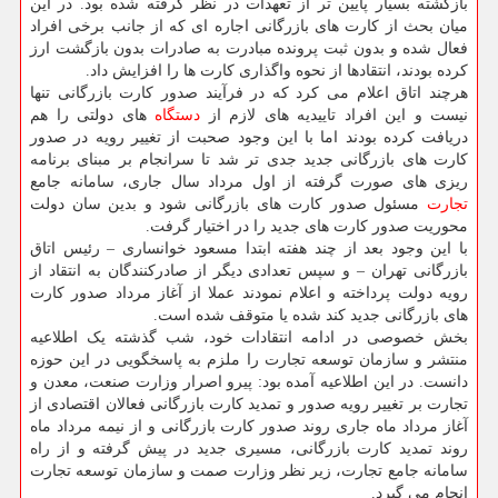
بازگشته بسیار پایین تر از تعهدات در نظر گرفته شده بود. در این
میان بحث از کارت های بازرگانی اجاره ای که از جانب برخی افراد
فعال شده و بدون ثبت پرونده مبادرت به صادرات بدون بازگشت ارز
کرده بودند، انتقادها از نحوه واگذاری کارت ها را افزایش داد.
هرچند اتاق اعلام می کرد که در فرآیند صدور کارت بازرگانی تنها
نیست و این افراد تاییدیه های لازم از
دستگاه
های دولتی را هم
دریافت کرده بودند اما با این وجود صحبت از تغییر رویه در صدور
کارت های بازرگانی جدید جدی تر شد تا سرانجام بر مبنای برنامه
ریزی های صورت گرفته از اول مرداد سال جاری، سامانه جامع
تجارت
مسئول صدور کارت های بازرگانی شود و بدین سان دولت
محوریت صدور کارت های جدید را در اختیار گرفت.
با این وجود بعد از چند هفته ابتدا مسعود خوانساری – رئیس اتاق
بازرگانی تهران – و سپس تعدادی دیگر از صادرکنندگان به انتقاد از
رویه دولت پرداخته و اعلام نمودند عملا از آغاز مرداد صدور کارت
های بازرگانی جدید کند شده یا متوقف شده است.
بخش خصوصی در ادامه انتقادات خود، شب گذشته یک اطلاعیه
منتشر و سازمان توسعه تجارت را ملزم به پاسخگویی در این حوزه
دانست. در این اطلاعیه آمده بود: پیرو اصرار وزارت صنعت، معدن و
تجارت بر تغییر رویه صدور و تمدید کارت بازرگانی فعالان اقتصادی از
آغاز مرداد ماه جاری روند صدور کارت بازرگانی و از نیمه مرداد ماه
روند تمدید کارت بازرگانی، مسیری جدید در پیش گرفته و از راه
سامانه جامع تجارت، زیر نظر وزارت صمت و سازمان توسعه تجارت
انجام می گیرد.