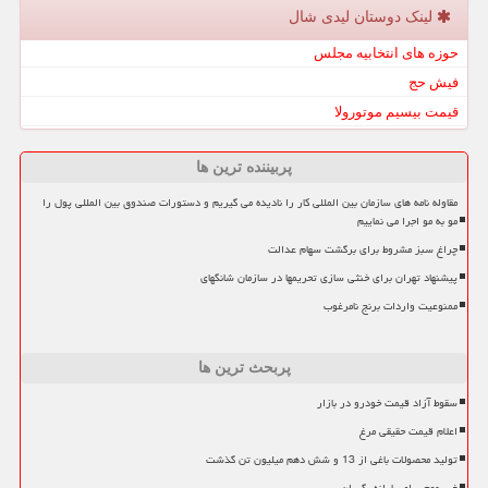
لینک دوستان لیدی شال
حوزه های انتخابیه مجلس
فیش حج
قیمت بیسیم موتورولا
پربیننده ترین ها
مقاوله نامه های سازمان بین المللی کار را نادیده می گیریم و دستورات صندوق بین المللی پول را
مو به مو اجرا می نماییم
چراغ سبز مشروط برای برگشت سهام عدالت
پیشنهاد تهران برای خنثی سازی تحریمها در سازمان شانگهای
ممنوعیت واردات برنج نامرغوب
پربحث ترین ها
سقوط آزاد قیمت خودرو در بازار
اعلام قیمت حقیقی مرغ
تولید محصولات باغی از 13 و شش دهم میلیون تن گذشت