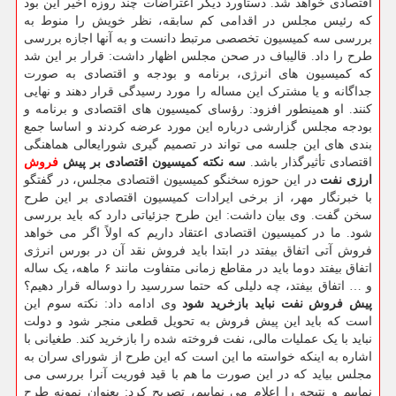
اقتصادی خواهد شد. دستاورد دیگر اعتراضات چند روزه اخیر این بود
که رئیس مجلس در اقدامی کم سابقه، نظر خویش را منوط به
بررسی سه کمیسیون تخصصی مرتبط دانست و به آنها اجازه بررسی
طرح را داد. قالیباف در صحن مجلس اظهار داشت: قرار بر این شد
که کمیسیون های انرژی، برنامه و بودجه و اقتصادی به صورت
جداگانه و یا مشترک این مساله را مورد رسیدگی قرار دهند و نهایی
کنند. او همینطور افزود: رؤسای کمیسیون های اقتصادی و برنامه و
بودجه مجلس گزارشی درباره این مورد عرضه کردند و اساسا جمع
بندی های این جلسه می تواند در تصمیم گیری شورایعالی هماهنگی
اقتصادی تأثیرگذار باشد.
سه نکته کمیسیون اقتصادی بر پیش
فروش
ارزی نفت
در این حوزه سخنگو کمیسیون اقتصادی مجلس، در گفتگو
با خبرنگار مهر، از برخی ایرادات کمیسیون اقتصادی بر این طرح
سخن گفت. وی بیان داشت: این طرح جزئیاتی دارد که باید بررسی
شود. ما در کمیسیون اقتصادی اعتقاد داریم که اولاً اگر می خواهد
فروش آتی اتفاق بیفتد در ابتدا باید فروش نقد آن در بورس انرژی
اتفاق بیفتد دوما باید در مقاطع زمانی متفاوت مانند ۶ ماهه، یک ساله
و … اتفاق بیفتد، چه دلیلی که حتما سررسید را دوساله قرار دهیم؟
پیش فروش نفت نباید بازخرید شود
وی ادامه داد: نکته سوم این
است که باید این پیش فروش به تحویل قطعی منجر شود و دولت
نباید با یک عملیات مالی، نفت فروخته شده را بازخرید کند. طغیانی با
اشاره به اینکه خواسته ما این است که این طرح از شورای سران به
مجلس بیاید که در این صورت ما هم با قید فوریت آنرا بررسی می
نماییم و نتیجه را اعلام می نماییم، تصریح کرد: بعنوان نمونه طرح