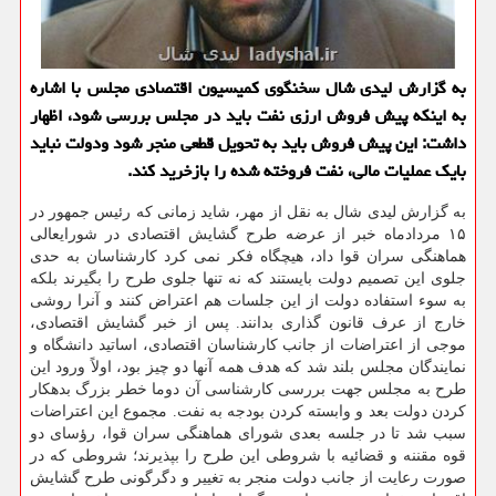
به گزارش لیدی شال سخنگوی كمیسیون اقتصادی مجلس با اشاره
به اینكه پیش فروش ارزی نفت باید در مجلس بررسی شود، اظهار
داشت: این پیش فروش باید به تحویل قطعی منجر شود ودولت نباید
بایك عملیات مالی، نفت فروخته شده را بازخرید كند.
به گزارش لیدی شال به نقل از مهر، شاید زمانی که رئیس جمهور در
۱۵ مردادماه خبر از عرضه طرح گشایش اقتصادی در شورایعالی
هماهنگی سران قوا داد، هیچگاه فکر نمی کرد کارشناسان به حدی
جلوی این تصمیم دولت بایستند که نه تنها جلوی طرح را بگیرند بلکه
به سوء استفاده دولت از این جلسات هم اعتراض کنند و آنرا روشی
خارج از عرف قانون گذاری بدانند. پس از خبر گشایش اقتصادی،
موجی از اعتراضات از جانب کارشناسان اقتصادی، اساتید دانشگاه و
نمایندگان مجلس بلند شد که هدف همه آنها دو چیز بود، اولاً ورود این
طرح به مجلس جهت بررسی کارشناسی آن دوما خطر بزرگ بدهکار
کردن دولت بعد و وابسته کردن بودجه به نفت. مجموع این اعتراضات
سبب شد تا در جلسه بعدی شورای هماهنگی سران قوا، رؤسای دو
قوه مقننه و قضائیه با شروطی این طرح را بپذیرند؛ شروطی که در
صورت رعایت از جانب دولت منجر به تغییر و دگرگونی طرح گشایش