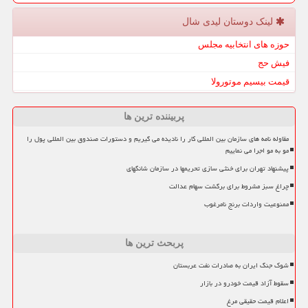
لینک دوستان لیدی شال
حوزه های انتخابیه مجلس
فیش حج
قیمت بیسیم موتورولا
پربیننده ترین ها
مقاوله نامه های سازمان بین المللی کار را نادیده می گیریم و دستورات صندوق بین المللی پول را
مو به مو اجرا می نماییم
پیشنهاد تهران برای خنثی سازی تحریمها در سازمان شانگهای
چراغ سبز مشروط برای برگشت سهام عدالت
ممنوعیت واردات برنج نامرغوب
پربحث ترین ها
شوک جنگ ایران به صادرات نفت عربستان
سقوط آزاد قیمت خودرو در بازار
اعلام قیمت حقیقی مرغ