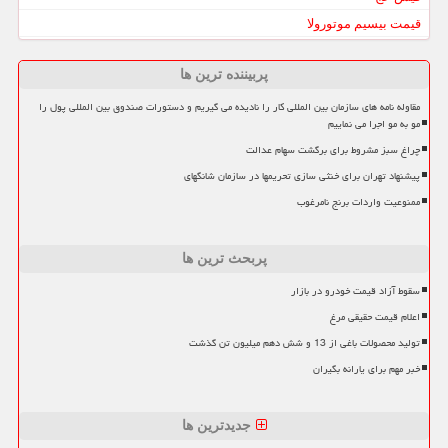
قیمت بیسیم موتورولا
پربیننده ترین ها
مقاوله نامه های سازمان بین المللی کار را نادیده می گیریم و دستورات صندوق بین المللی پول را
مو به مو اجرا می نماییم
چراغ سبز مشروط برای برگشت سهام عدالت
پیشنهاد تهران برای خنثی سازی تحریمها در سازمان شانگهای
ممنوعیت واردات برنج نامرغوب
پربحث ترین ها
سقوط آزاد قیمت خودرو در بازار
اعلام قیمت حقیقی مرغ
تولید محصولات باغی از 13 و شش دهم میلیون تن گذشت
خبر مهم برای یارانه بگیران
جدیدترین ها