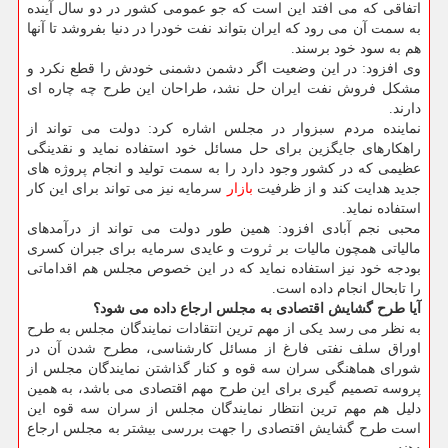
اتفاقی که می افتد این است که جو عمومی کشور در دو سال آینده
به سمت آن می رود که ایران بتواند نفت خودرا در دنیا بفروشد تا آنها
هم به سود خود برسند.
وی افزود: در این وضعیت اگر دشمن دشمنی خودش را قطع نکرد و
مشکل فروش نفت ایران حل نشد، طراحان این طرح چه چاره ای
دارند.
نماینده مردم سبزوار در مجلس اشاره کرد: دولت می تواند از
راهکارهای جایگزین برای حل مسائل خود استفاده نماید و نقدینگی
عظیمی که در کشور وجود دارد را به سمت تولید و انجام پروژه های
جدید هدایت کند و از ظرفیت
بازار
سرمایه نیز می تواند برای این کار
استفاده نماید.
محبی نجم آبادی افزود: همین طور دولت می تواند از درآمدهای
مالیاتی همچون مالیات بر ثروت و عایدی سرمایه برای جبران کسری
بودجه خود نیز استفاده نماید که در این خصوص مجلس هم اقداماتی
را تابحال انجام داده است.
آیا طرح گشایش اقتصادی به مجلس ارجاع داده می شود؟
به نظر می رسد یکی از مهم ترین انتقادات نمایندگان مجلس به طرح
اوراق سلف نفتی فارغ از مسائل کارشناسی، مطرح شدن آن در
شورای هماهنگی سران سه قوه و کنار گذاشتن نمایندگان مجلس از
پروسه تصمیم گیری برای این طرح مهم اقتصادی می باشد، به همین
دلیل هم مهم ترین انتظار نمایندگان مجلس از سران سه قوه این
است طرح گشایش اقتصادی را جهت بررسی بیشتر به مجلس ارجاع