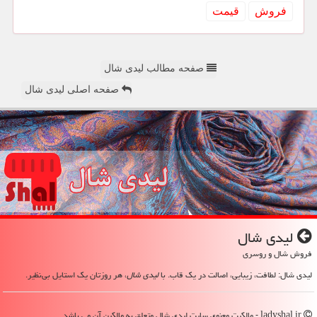
فروش
قیمت
صفحه مطالب لیدی شال
صفحه اصلی لیدی شال
لیدی شال
فروش شال و روسری
لیدی شال: لطافت، زیبایی، اصالت در یک قاب. با
لیدی شال
، هر روزتان یک استایل بی‌نظیر.
ladyshal.ir - مالکیت معنوی سایت لیدی شال متعلق به مالکین آن می باشد