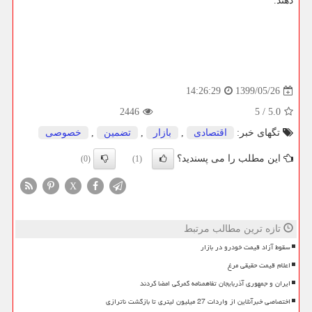
دهند.
1399/05/26
14:26:29
2446
5
/
5.0
تگهای خبر:
اقتصادی
,
بازار
,
تضمین
,
خصوصی
این مطلب را می پسندید؟
(0)
(1)
X
تازه ترین مطالب مرتبط
سقوط آزاد قیمت خودرو در بازار
اعلام قیمت حقیقی مرغ
ایران و جمهوری آذربایجان تفاهمنامه گمرکی امضا کردند
اختصاصی خبرآنلاین از واردات 27 میلیون لیتری تا بازگشت ناترازی