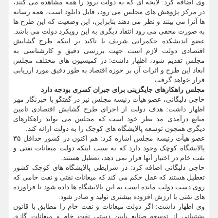
وی اضافه کرد: لایحه ای که به دولت برود را همه مشاهده می کنند،
در مرکز پژوهش های مجلس می رود، قابل دانلود است، همه رسانه
ها آنرا می بینند و نظر می دهند بنابراین، این وضعیت که این طرح ها
به صورت مخفی می رود انتقاد دیگری به این رویکرد دولت می باشد.
عضو اندیشکده حکمرانی شریف با تاکید بر اینکه طرح گشایش
اقتصادی دولت لازم است جهت بررسی دقیق و کارشناسی به
مجلس تقدیم شود، اظهار داشت: در کمیسیون های مختلف مجلس
ابعاد این طرح و اثرات آن بر حوزه اقتصاد به طور دقیق مورد ارزیابی
قرار خواهد گرفت.
مجلس راهکارهای جایگزینی برای جبران کسری بودجه دارد
حاجی دلیگانی، عضو هیأت رئیسه مجلس نیز در گفتگو با خبرنگار مهر
اظهار داشت: هدف دولت از اجرای طرح گشایش اقتصادی تامین
منابع درآمدی مد نظر خود است که مجلس می تواند راهکارهای
دیگری همچون توسعه پالایشگاه های کوچک را به دولت ارائه کند.
عضو هیأت رئیسه مجلس اشاره کرد: هم اکنون در کشور حداقل ۳۵
پالایشگاه کوچک وجود دارد که به سبب اینکه دولت میعانات نفتی و
نفت خام در اختیار آنها قرار نمی دهد، تعطیل هستند.
حاجی دلیگانی اضافه کرد: در شرایطی پالایشگاه های کوچک کشور
تعطیل هستند که عقل حکم می کند که میعانات نفتی و نفت خامی که
روی دست دولت مانده است به این پالایشگاه ها داده شود تا فراورده
های نفتی با ارزش افزوده بیشتری تولید و صادر شود.
وی اظهار داشت: اگر دولت میعانات و نفت خام را مطابق با قانون
پشتیبانی از توسعه صنایع پایین دستی نفت خام و میعانات گازی