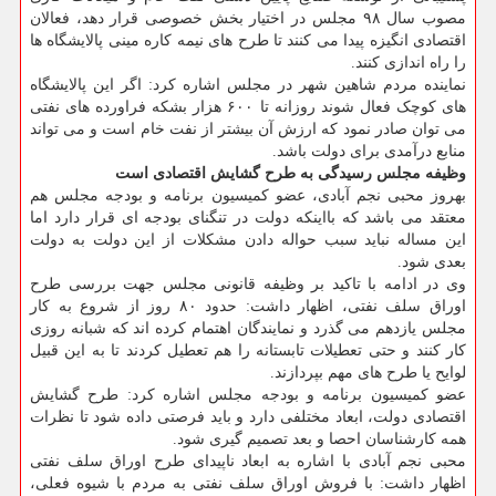
مصوب سال ۹۸ مجلس در اختیار بخش خصوصی قرار دهد، فعالان
اقتصادی انگیزه پیدا می کنند تا طرح های نیمه کاره مینی پالایشگاه ها
را راه اندازی کنند.
نماینده مردم شاهین شهر در مجلس اشاره کرد: اگر این پالایشگاه
های کوچک فعال شوند روزانه تا ۶۰۰ هزار بشکه فراورده های نفتی
می توان صادر نمود که ارزش آن بیشتر از نفت خام است و می تواند
منابع درآمدی برای دولت باشد.
وظیفه مجلس رسیدگی به طرح گشایش اقتصادی است
بهروز محبی نجم آبادی، عضو کمیسیون برنامه و بودجه مجلس هم
معتقد می باشد که بااینکه دولت در تنگنای بودجه ای قرار دارد اما
این مساله نباید سبب حواله دادن مشکلات از این دولت به دولت
بعدی شود.
وی در ادامه با تاکید بر وظیفه قانونی مجلس جهت بررسی طرح
اوراق سلف نفتی، اظهار داشت: حدود ۸۰ روز از شروع به کار
مجلس یازدهم می گذرد و نمایندگان اهتمام کرده اند که شبانه روزی
کار کنند و حتی تعطیلات تابستانه را هم تعطیل کردند تا به این قبیل
لوایح یا طرح های مهم بپردازند.
عضو کمیسیون برنامه و بودجه مجلس اشاره کرد: طرح گشایش
اقتصادی دولت، ابعاد مختلفی دارد و باید فرصتی داده شود تا نظرات
همه کارشناسان احصا و بعد تصمیم گیری شود.
محبی نجم آبادی با اشاره به ابعاد ناپیدای طرح اوراق سلف نفتی
اظهار داشت: با فروش اوراق سلف نفتی به مردم با شیوه فعلی،