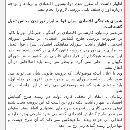
اظهار داشت که مقرر شده دوکمیسیون اقتصادی و برنامه و بودجه
درباره اوراق سلف نفتی بررسی لازم را انجام دهند.
شورای هماهنگی اقتصادی سران قوا به ابزار دور زدن مجلس تبدیل
گشته است
مرتضی زمانیان، کارشناس اقتصادی در گفتگو با خبرنگار مهر با تاکید
بر ضرورت بررسی طرح گشایش اقتصادی در مجلس شورای
اسلامی، اظهار داشت: شورای هماهنگی اقتصادی سران قوا، تبدیل
به ابزاری برای دور زدن پروسه قانون گذاری در کشور شده است در
این پروسه هیچکدام از فرایندهای قانونی در کشور مانند شورای
نگهبان و … طی نمی گردد و بنظر می رسد باید اصلاحاتی در آن
اتفاق بیفتد.
وی با اعلان اینکه موضوعاتی که پروسه قانونی شأن می تواند طی
شود نباید در جلسه شورای سران مطرح شود، افزود: در وهله اول،
باید مشخص شود که چه موضوعاتی می تواند در این جلسات ارائه
شود.
زمانیان با انتقاد از مخفی کاری دولت در زمینه طرح گشایش
اقتصادی، اظهار داشت: نکته دوم این است که این پروسه سبب شده
نوعی مخفی کاری در تصویب طرح های پیشنهادی اتفاق بیفتد. بعنوان
نمونه در طرح گشایش اقتصادی گفته می شود طرحی وجود دارد و
اتفاقی می خواهد بیفتد اما هیچکس نمی داند که آن طرح چیست و
تنها دراین زمینه گمانه زنی رخ می دهد.