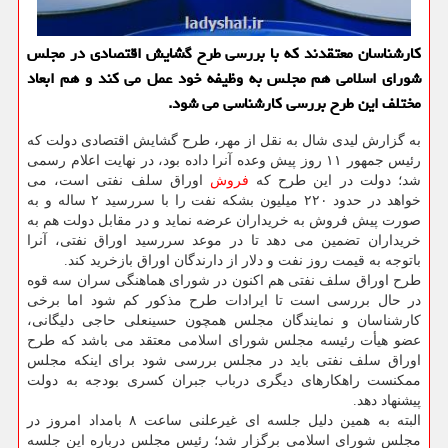
كارشناسان معتقدند كه با بررسی طرح گشایش اقتصادی در مجلس
شورای اسلامی هم مجلس به وظیفه خود عمل می كند و هم ابعاد
مختلف این طرح بررسی كارشناسی می شود.
به گزارش لیدی شال به نقل از مهر، طرح گشایش اقتصادی دولت که
رئیس جمهور ۱۱ روز پیش وعده آنرا داده بود، در نهایت اعلام رسمی
شد؛ دولت در این طرح که
فروش
اوراق سلف نفتی است، می
خواهد در حدود ۲۲۰ میلیون بشکه نفت را با سررسید ۲ ساله و به
صورت پیش فروش به خریداران عرضه نماید و در مقابل دولت هم به
خریداران تضمین می دهد تا در موعد سررسید اوراق نفتی، آنرا
باتوجه به قیمت روز نفت و دلار از دارندگان اوراق بازخرید کند.
طرح اوراق سلف نفتی هم اکنون در شورای هماهنگی سران سه قوه
در حال بررسی است تا ایرادات طرح مذکور کم شود اما برخی
کارشناسان و نمایندگان مجلس همچون حسینعلی حاجی دلیگانی،
عضو هیأت رئیسه مجلس شورای اسلامی معتقد می باشد که طرح
اوراق سلف نفتی باید در مجلس بررسی شود برای اینکه مجلس
ممکنست راهکارهای دیگری درباب جبران کسری بودجه به دولت
پیشنهاد دهد.
البته به همین دلیل جلسه ای غیرعلنی ساعت ۸ بامداد امروز در
مجلس شورای اسلامی برگزار شد؛ رئیس مجلس درباره این جلسه