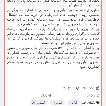
تحقق آن نیازمند گفتگو میان سرمایه گذاران و سرمایه پذیران و ایجاد
ادبیات مشترک میان آنها است.
معاون توسعه صندوق نوآوری و شکوفایی با اشاره به برگزاری
نخستین رویداد دوشنبه های استارتاپی در حوزه سلامت دیجیتال،
خاطرنشان کرد: نتایج مثبتی در زمینه سرمایه گذاری در این عرصه
رخ داده است که بزودی اخبار نویدبخشی را اعلام خواهیم کرد.
وی کشاورزی را حوزه کلیدی برای کشور دانست و افزود: در هفته
گذشته با برگزاری رویداد به هم رسانی کشاورزی، نیازمندی های این
حوزه را برای شرکت ها و استارتاپ ها معرفی کردیم و کارگزاران
صندوق نوآوری پیگیر نتایج این رویداد هستند.
وی با اشاره به اینکه از ۵۲۰۰ شرکت دانش بنیان موجود در کشور،
۵۰۰ شرکت(۱۰ درصد شرکت های دانش بنیان) با برچسب کشاورزی
فعالیت دارند، ابراز امیدواری کرد: برگزاری این رویداد و حضور
صندوق نوآوری، منجر به تزریق فناوری در حوزه نسبتا سنتی
کشاورزی شود.
1399/05/20
22:47:37
2932
5
/
5.0
تگهای خبر:
آنلاین
,
فناوری
,
كشاورزی