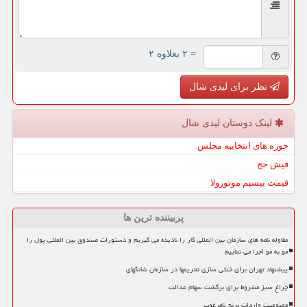
= ۲ بعلاوه ۲
نظر برای لیدی شال
لینک دوستان لیدی شال
حوزه های انتخابیه مجلس
فیش حج
قیمت بیسیم موتورولا
پربیننده ترین ها
مقاوله نامه های سازمان بین المللی کار را نادیده می گیریم و دستورات صندوق بین المللی پول را
مو به مو اجرا می نماییم
پیشنهاد تهران برای خنثی سازی تحریمها در سازمان شانگهای
چراغ سبز مشروط برای برگشت سهام عدالت
ممنوعیت واردات برنج نامرغوب