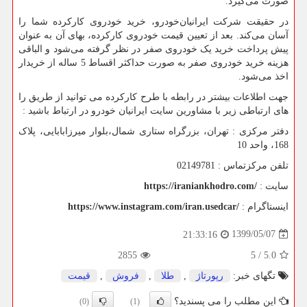
صورت می‌گیرد.
در حقیقت شرکت ایرانیان‌خودرو، خرید خودروی کارکرده شما را
آسان می‌کند. بعد از تعیین قیمت خودروی کارکرده، بهای آن به عنوان
پیش پرداخت خرید یک خودروی صفر در نظر گرفته می‌شود و الباقی
هزینه خرید خودروی صفر به صورت حداکثر اقساط 5 ساله از خریدار
اخذ می‌شود.
جهت اطلاعات بیشتر در رابطه با طرح کارکرده می توانید از طریق را
های ارتباطی زیر با مشاورین سایت ایرانیان خودرو در ارتباط باشید :
دفتر مرکزی : تهران، بزرگراه ستاری شمال،بلوار میرزابابایی، پلاک
168، واحد 10
تلفن مرکزتماس : 02149781
سایت :
https://iraniankhodro.com/
اینستاگرام :
https://www.instagram.com/iran.usedcar/
1399/05/07
21:33:16
2855
5
/
5.0
تگهای خبر:
رپورتاژ
,
طلا
,
فروش
,
قیمت
این مطلب را می پسندید؟
(0)
(1)