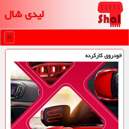
لیدی شال
منو
خودروی كاركرده