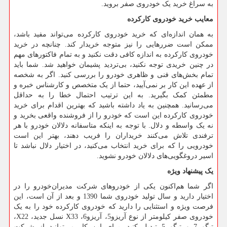
به سراغ خرید یک خودروی صفر بروید.
معایب خرید خودروی کارکرده
به همان اندازه‌ای که خرید خودروی کارکرده می‌تواند مفید باشد،
ممکن است ضررهایی را نیز متوجه خریدار کند. چنانچه در خرید
خودروی کارکرده به اندازه کافی دقت نکنید و به تمام فاکتورهای مهم
در چنین خریدی توجه نکنید، بی‌تردید پشیمان خواهید شد. شما باید
تمام بخش‌های فنی و ظاهری خودرو را بررسی کنید. اگر به شخصه
از عهده این کار بر نمی‌آیید، حتما از یک متخصص و کارشناس خبره و
مطمئن کمک بگیرید. به این ترتیب احتمال خطا را به حداقل
می‌رسانید. همچنین به یاد داشته باشید که بهترین اقدام برای خرید
خودروی کارکرده این است که خودرو را از فروشنده واقعی بخرید و
نه یک واسطه و دلال. با توجه به اینکه متاسفانه دلالان خودرو با هر
ترفندی تلاش می‌کنند خریداران را فریب دهند، بهتر این است
خودرویی را که برای خرید انتخاب می‌کنید، در اختیار دلال نباشد تا
اسیر دروغگویی‌های دلالان خودرو نشوید.
یک پیشنهاد ویژه
اگر شما هم‌اکنون یکی از خودروهای شرکت مدیران‌خودرو را در
اختیار دارید و سال تولید خودروی شما 1390 و بعد از آن است، این
فرصت ویژه و استثنایی را دارید که خودروی کارکرده خود را به یک
خودروی صفر کیلومتر از نوع آریزو
5
، آریزو
6
،
X33
نسل جدید،
X22
،
تیگو
7
و تیگو
5
تبدیل کنید. برای این کار می‌توانید از شرکت