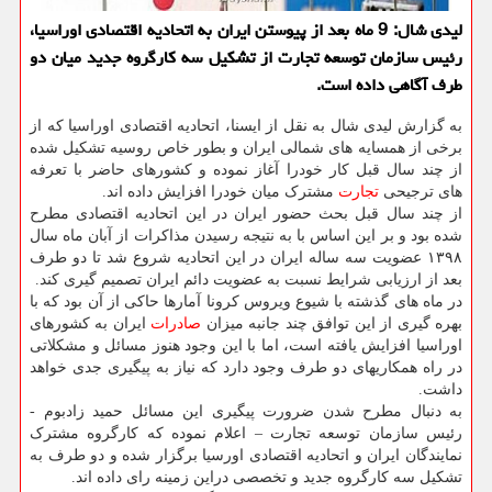
لیدی شال: 9 ماه بعد از پیوستن ایران به اتحادیه اقتصادی اوراسیا،
رئیس سازمان توسعه تجارت از تشكیل سه كارگروه جدید میان دو
طرف آگاهی داده است.
به گزارش لیدی شال به نقل از ایسنا، اتحادیه اقتصادی اوراسیا که از
برخی از همسایه های شمالی ایران و بطور خاص روسیه تشکیل شده
از چند سال قبل کار خودرا آغاز نموده و کشورهای حاضر با تعرفه
های ترجیحی
تجارت
مشترک میان خودرا افزایش داده اند.
از چند سال قبل بحث حضور ایران در این اتحادیه اقتصادی مطرح
شده بود و بر این اساس با به نتیجه رسیدن مذاکرات از آبان ماه سال
۱۳۹۸ عضویت سه ساله ایران در این اتحادیه شروع شد تا دو طرف
بعد از ارزیابی شرایط نسبت به عضویت دائم ایران تصمیم گیری کند.
در ماه های گذشته با شیوع ویروس کرونا آمارها حاکی از آن بود که با
بهره گیری از این توافق چند جانبه میزان
صادرات
ایران به کشورهای
اوراسیا افزایش یافته است، اما با این وجود هنوز مسائل و مشکلاتی
در راه همکاریهای دو طرف وجود دارد که نیاز به پیگیری جدی خواهد
داشت.
به دنبال مطرح شدن ضرورت پیگیری این مسائل حمید زادبوم -
رئیس سازمان توسعه تجارت – اعلام نموده که کارگروه مشترک
نمایندگان ایران و اتحادیه اقتصادی اورسیا برگزار شده و دو طرف به
تشکیل سه کارگروه جدید و تخصصی دراین زمینه رای داده اند.