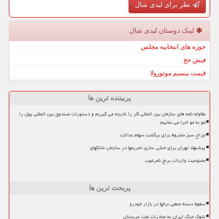
نظر برای لیدی شال
لینک دوستان لیدی شال
حوزه های انتخابیه مجلس
فیش حج
قیمت بیسیم موتورولا
پربیننده ترین ها
مقاوله نامه های سازمان بین المللی کار را نادیده می گیریم و دستورات صندوق بین المللی پول را
مو به مو اجرا می نماییم
چراغ سبز مشروط برای برگشت سهام عدالت
پیشنهاد تهران برای خنثی سازی تحریمها در سازمان شانگهای
ممنوعیت واردات برنج نامرغوب
پربحث ترین ها
سقوط دسته جمعی نرخها در بازار خودرو
شوک جنگ ایران به صادرات نفت عربستان