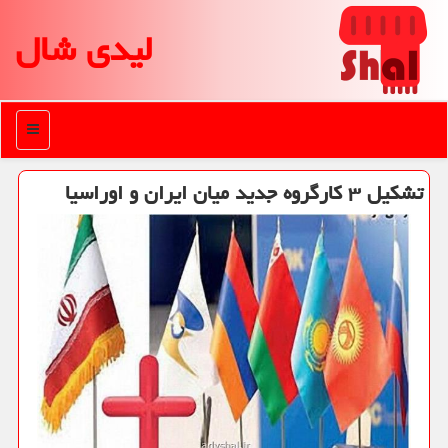
لیدی شال
منو
تشكیل ۳ كارگروه جدید میان ایران و اوراسیا