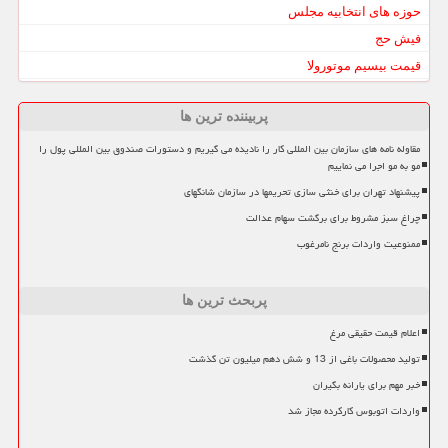
حوزه های انتخابیه مجلس
فیش حج
قیمت بیسیم موتورولا
پربیننده ترین ها
مقاوله نامه های سازمان بین المللی کار را نادیده می گیریم و دستورات صندوق بین المللی پول را
مو به مو اجرا می نماییم
پیشنهاد تهران برای خنثی سازی تحریمها در سازمان شانگهای
چراغ سبز مشروط برای برگشت سهام عدالت
ممنوعیت واردات برنج نامرغوب
پربحث ترین ها
اعلام قیمت حقیقی مرغ
تولید محصولات باغی از 13 و شش دهم میلیون تن گذشت
خبر مهم برای یارانه بگیران
واردات اتوبوس کارکرده مجاز شد