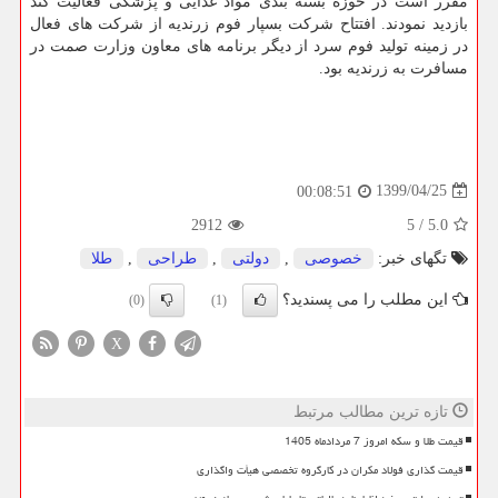
مقرر است در حوزه بسته بندی مواد غذایی و پزشکی فعالیت کند
بازدید نمودند. افتتاح شرکت بسپار فوم زرندیه از شرکت های فعال
در زمینه تولید فوم سرد از دیگر برنامه های معاون وزارت صمت در
مسافرت به زرندیه بود.
1399/04/25
00:08:51
2912
5
/
5.0
تگهای خبر:
خصوصی
,
دولتی
,
طراحی
,
طلا
این مطلب را می پسندید؟
(0)
(1)
X
تازه ترین مطالب مرتبط
قیمت طلا و سکه امروز 7 مردادماه 1405
قیمت گذاری فولاد مکران در کارگروه تخصصی هیأت واگذاری