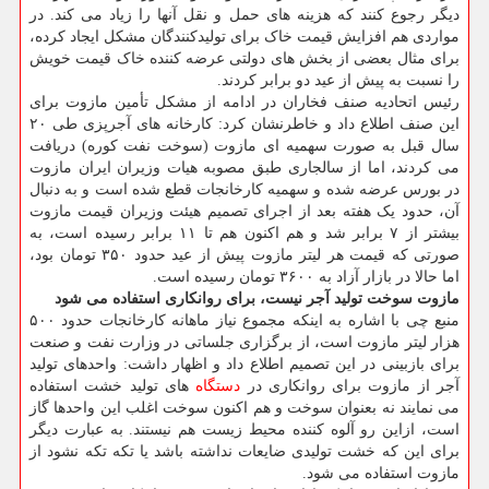
دیگر رجوع کنند که هزینه های حمل و نقل آنها را زیاد می کند. در
مواردی هم افزایش قیمت خاک برای تولیدکنندگان مشکل ایجاد کرده،
برای مثال بعضی از بخش های دولتی عرضه کننده خاک قیمت خویش
را نسبت به پیش از عید دو برابر کردند.
رئیس اتحادیه صنف فخاران در ادامه از مشکل تأمین مازوت برای
این صنف اطلاع داد و خاطرنشان کرد: کارخانه های آجرپزی طی ۲۰
سال قبل به صورت سهمیه ای مازوت (سوخت نفت کوره) دریافت
می کردند، اما از سالجاری طبق مصوبه هیات وزیران ایران مازوت
در بورس عرضه شده و سهمیه کارخانجات قطع شده است و به دنبال
آن، حدود یک هفته بعد از اجرای تصمیم هیئت وزیران قیمت مازوت
بیشتر از ۷ برابر شد و هم اکنون هم تا ۱۱ برابر رسیده است، به
صورتی که قیمت هر لیتر مازوت پیش از عید حدود ۳۵۰ تومان بود،
اما حالا در بازار آزاد به ۳۶۰۰ تومان رسیده است.
مازوت سوخت تولید آجر نیست، برای روانکاری استفاده می شود
منبع چی با اشاره به اینکه مجموع نیاز ماهانه کارخانجات حدود ۵۰۰
هزار لیتر مازوت است، از برگزاری جلساتی در وزارت نفت و صنعت
برای بازبینی در این تصمیم اطلاع داد و اظهار داشت: واحدهای تولید
آجر از مازوت برای روانکاری در
دستگاه
های تولید خشت استفاده
می نمایند نه بعنوان سوخت و هم اکنون سوخت اغلب این واحدها گاز
است، ازاین رو آلوه کننده محیط زیست هم نیستند. به عبارت دیگر
برای این که خشت تولیدی ضایعات نداشته باشد یا تکه تکه نشود از
مازوت استفاده می شود.