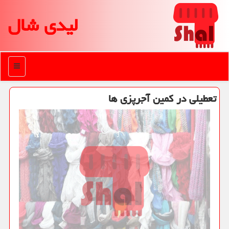
لیدی شال
منو
تعطیلی در كمین آجرپزی ها