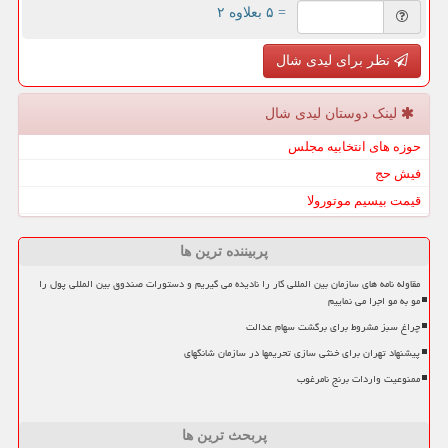
= ۵ بعلاوه ۲
نظر برای لیدی شال
لینک دوستان لیدی شال
حوزه های انتخابیه مجلس
فیش حج
قیمت بیسیم موتورولا
پربیننده ترین ها
مقاوله نامه های سازمان بین المللی کار را نادیده می گیریم و دستورات صندوق بین المللی پول را
مو به مو اجرا می نماییم
چراغ سبز مشروط برای برگشت سهام عدالت
پیشنهاد تهران برای خنثی سازی تحریمها در سازمان شانگهای
ممنوعیت واردات برنج نامرغوب
پربحث ترین ها