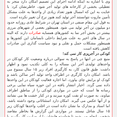
وی با اشاره به اینکه ادامه اجرای این تصمیم امکان دارد منجر به
تعطیلی بخشی از کارخانه های تولید آجر شود، خاطرنشان کرد: با
عنایت به این که امسال هنوز تعداد زیادی از واحدها به علت مشکل
تأمین مازوت نتوانستند آجر تولید کنند هنوز نرخ آن تغییر نکرده است.
به قول این مقام صنفی در استان تهران در شرایط عادی روزانه حدود
دو میلیون تن آجر تولید می شود. همینطور بعضی از شهرهای مرزی
بیشتر در بخش آجر نما به کشورهای همسایه
صادرات
دارند که البته
در سال های اخیر به علت شرایط داخلی نابسامان این کشورها و
همینطور مشکلات حمل و نقلی و نبود سیاست گذاری این صادرات
کاهش یافته است.
کودکی در آجرپزی کار نمی کند!
منبع چی در انتها در پاسخ به سوالی درباره وضعیت کار کودکان در
واحدهای تولیدی آجر این مساله را به کلی تکذیب نمود و اظهار
داشت: طبق قانون کار، به کارگیری افراد زیر ۱۵ سال ممنوع می
باشد. امکان دارد کارگری در اطراف واحد تولید آجر ساکن باشد و
کودک او برایش چای بیاورد، اما اجازه فعالیت کودکان در این واحدها
داده نمی گردد. اخبار انتشار یافته در این حوزه سیاه نمایی برخی
رسانه ها است که حتی در مواردی کودکی را از مناطق اطراف
میاوند، به صورت او نفت کوره میزنند و در کنار خشت ها می نشانند
و از آنها عکس می گیرند. امکان دارد استثنائاتی وجود داشته باشد،
اما اسناد و مدارک ما نشان داده است در اغلب واحدها کودکان زیر
۱۵ سال شاغل نیستند. در مواردی این گزارش ها بخاطر مقاصد
شخصی انجام می شود تا خواسته هایشان را از وزارت کار بگیرند یا