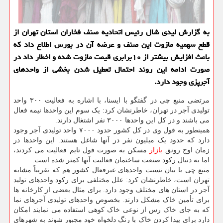
به گزارش لیدی شال رئیس اتحادیه صنف فخاران استان تهران از
قطع سهمیه مازوت این صنف و عرضه آن در بورس اطلاع داد كه
باعث افزایش بیشتر از ۱۰برابری قیمت مازوت شده و اخطار داد در
صورت ادامه این روند احتمال تعطیل شدن بخشی از واحدهای
آجرپزی وجود دارد.
مرتضی منبع چی در گفتگو با ایسنا، با اشاره به فعالیت ۳۰۰ واحد
تولیدی آجر در تهران، خاطرنشان کرد: یک سوم این واحدها نیمه فعال
می باشند و در کل این واحدها ۳۰۰۰ نفر اشتغال دارند.
همینطور به قول وی در کل کشور حدود ۷۰۰۰ واحد تولیدی آجر وجود
دارد که حدود یک میلیون نفر در آنها شاغل هستند. این واحدها در
زمان اوج رونق
بازار
مسکن به صورت فول تایم فعالیت می کردند،
اما به دنبال رکود صنعت ساختمان فعالیت آنها کمتر شده است.
منبع چی با بیان نسبت واحدهای غیرفعال کشور هم که تقریباً مشابه
تهران است، خاطرنشان کرد: علل مختلفی برای رکود واحدهای تولید
آجر در استان های مختلف وجود دارد. برای مثال بعضی از کارخانه ها
برای تأمین خاک مشکل دارند. بخصوص واحدهای تولیدی آجرهای نما
که به جای خاک رس از نوعی خاک کوهی استفاده می نمایند امکان
دارد برای پیدا کردن خاک با رنگ دلخواه خود مجبور شوند به شهرهای