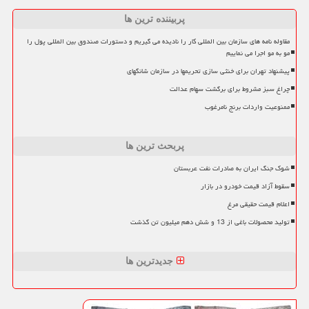
پربیننده ترین ها
مقاوله نامه های سازمان بین المللی کار را نادیده می گیریم و دستورات صندوق بین المللی پول را
مو به مو اجرا می نماییم
پیشنهاد تهران برای خنثی سازی تحریمها در سازمان شانگهای
چراغ سبز مشروط برای برگشت سهام عدالت
ممنوعیت واردات برنج نامرغوب
پربحث ترین ها
شوک جنگ ایران به صادرات نفت عربستان
سقوط آزاد قیمت خودرو در بازار
اعلام قیمت حقیقی مرغ
تولید محصولات باغی از 13 و شش دهم میلیون تن گذشت
جدیدترین ها