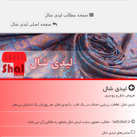
صفحه مطالب لیدی شال
صفحه اصلی لیدی شال
لیدی شال
فروش شال و روسری
لیدی شال: لطافت، زیبایی، اصالت در یک قاب. با
لیدی شال
، هر روزتان یک استایل بی‌نظیر.
ladyshal.ir - مالکیت معنوی سایت لیدی شال متعلق به مالکین آن می باشد
میانبرهای لیدی شال