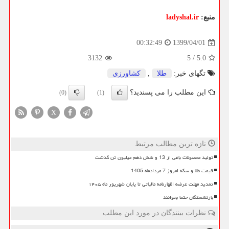
منبع:
ladyshal.ir
1399/04/01
00:32:49
3132
5
/
5.0
تگهای خبر:
طلا
,
كشاورزی
این مطلب را می پسندید؟
(0)
(1)
X
تازه ترین مطالب مرتبط
تولید محصولات باغی از 13 و شش دهم میلیون تن گذشت
قیمت طلا و سکه امروز 7 مردادماه 1405
تمدید مهلت عرضه اظهارنامه مالیاتی تا پایان شهریور ماه ۱۴۰۵
بازنشستگان حتما بخوانند
نظرات بینندگان در مورد این مطلب