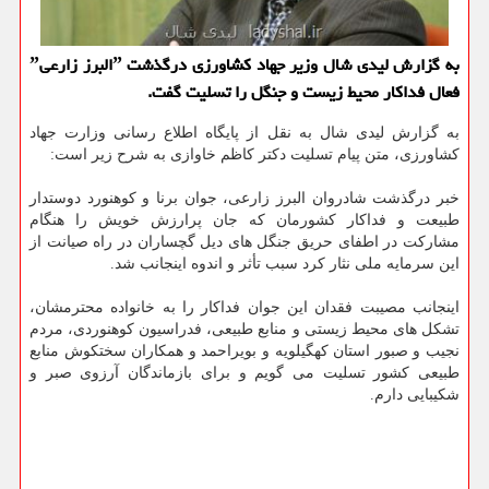
به گزارش لیدی شال وزیر جهاد كشاورزی درگذشت ˮالبرز زارعیˮ
فعال فداكار محیط زیست و جنگل را تسلیت گفت.
به گزارش لیدی شال به نقل از پایگاه اطلاع رسانی وزارت جهاد
کشاورزی، متن پیام تسلیت دکتر کاظم خاوازی به شرح زیر است:
خبر درگذشت شادروان البرز زارعی، جوان برنا و کوهنورد دوستدار
طبیعت و فداکار کشورمان که جان پرارزش خویش را هنگام
مشارکت در اطفای حریق جنگل های دیل گچساران در راه صیانت از
این سرمایه ملی نثار کرد سبب تأثر و اندوه اینجانب شد.
اینجانب مصیبت فقدان این جوان فداکار را به خانواده محترمشان،
تشکل های محیط زیستی و منابع طبیعی، فدراسیون کوهنوردی، مردم
نجیب و صبور استان کهگیلویه و بویراحمد و همکاران سختکوش منابع
طبیعی کشور تسلیت می گویم و برای بازماندگان آرزوی صبر و
شکیبایی دارم.