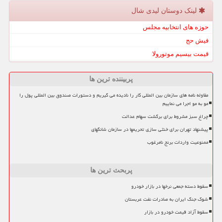
لینک دوستان لیدی شال
حوزه های انتخابیه مجلس
فیش حج
قیمت بیسیم موتورولا
پربیننده ترین ها
مقاوله نامه های سازمان بین المللی کار را نادیده می گیریم و دستورات صندوق بین المللی پول را
مو به مو اجرا می نماییم
چراغ سبز مشروط برای برگشت سهام عدالت
پیشنهاد تهران برای خنثی سازی تحریمها در سازمان شانگهای
ممنوعیت واردات برنج نامرغوب
پربحث ترین ها
سقوط دسته جمعی نرخها در بازار خودرو
شوک جنگ ایران به صادرات نفت عربستان
سقوط آزاد قیمت خودرو در بازار