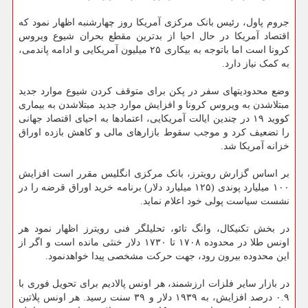
جروم پاول، رئیس بانک مرکزی آمریکا روز چهارشنبه اظهار نمود که
اقتصاد آمریکا در حال احیا از بدترین مقطع بحران شیوع ویروس
کرونا است اما باتوجه به بیکاری ۲۵ میلیون آمریکایی و ادامه پاندمی،
به کمک نیاز دارد.
وضع محدودیتهای سفر در پکن برای متوقف کردن شیوع موارد جدید
مبتلاشدن به ویروس کرونا و افزایش موارد جدید مبتلاشدن به بیماری
کووید ۱۹ در چندین ایالت آمریکایی، اعتمادها به احیای اقتصاد جهانی
را تضعیف کرد و موجب سقوط بازارهای مالی و کاهش بازده اوراق
خزانه آمریکا شد.
بر اساس گزارش رویترز، بانک مرکزی انگلیس مقرر است افزایش
۱۰۰ میلیارد پوندی (۱۲۵ میلیارد دلار) برنامه خرید اوراق قرضه را در
نشست سیاست پولی خود اعلام نماید.
در بخش تکنیکال، وانگ تائو، تحلیلگر فنی رویترز اظهار نمود هر
اونس طلا در محدوده ۱۷۰۸ تا ۱۷۳۰ دلار خنثی مانده است و اگر از
این محدوده بیرون رود، جهت حرکت مشخصی پیدا خواهدنمود.
در بازار سایر فلزات ارزشمند، هر اونس پالادیم برای تحویل فوری با
۰.۹ درصد افزایش، به ۱۹۳۹ دلار و ۳۹ سنت رسید. هر اونس پلاتین