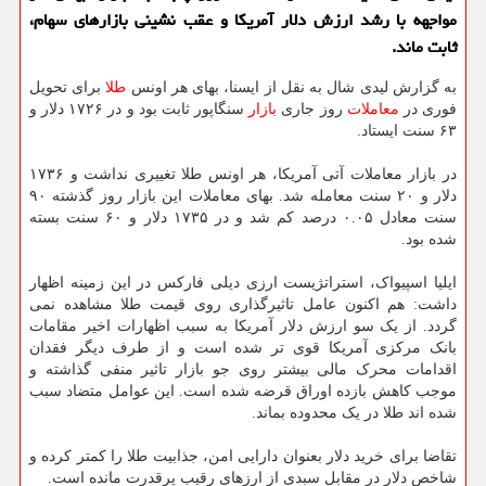
مواجهه با رشد ارزش دلار آمریكا و عقب نشینی بازارهای سهام،
ثابت ماند.
به گزارش لیدی شال به نقل از ایسنا، بهای هر اونس
طلا
برای تحویل
فوری در
معاملات
روز جاری
بازار
سنگاپور ثابت بود و در ۱۷۲۶ دلار و
۶۳ سنت ایستاد.
در بازار معاملات آتی آمریکا، هر اونس طلا تغییری نداشت و ۱۷۳۶
دلار و ۲۰ سنت معامله شد. بهای معاملات این بازار روز گذشته ۹۰
سنت معادل ۰.۰۵ درصد کم شد و در ۱۷۳۵ دلار و ۶۰ سنت بسته
شده بود.
ایلیا اسپیواک، استراتژیست ارزی دیلی فارکس در این زمینه اظهار
داشت: هم اکنون عامل تاثیرگذاری روی قیمت طلا مشاهده نمی
گردد. از یک سو ارزش دلار آمریکا به سبب اظهارات اخیر مقامات
بانک مرکزی آمریکا قوی تر شده است و از طرف دیگر فقدان
اقدامات محرک مالی بیشتر روی جو بازار تاثیر منفی گذاشته و
موجب کاهش بازده اوراق قرضه شده است. این عوامل متضاد سبب
شده اند طلا در یک محدوده بماند.
تقاضا برای خرید دلار بعنوان دارایی امن، جذابیت طلا را کمتر کرده و
شاخص دلار در مقابل سبدی از ارزهای رقیب پرقدرت مانده است.