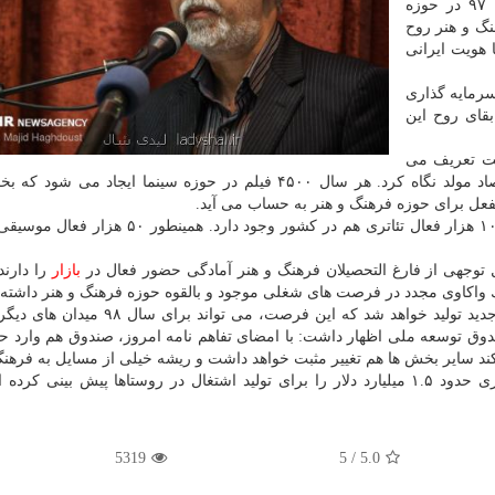
امضای تفاهمنامه با مبحث «برنامه اشتغال و تولید سال ۹۷ در حوزه
نگ و هنر روح
 هویت ایرانی
سرمایه گذاری
قای روح این
ویت تعریف می
كنند، اظهار داشت: می توان به بخش فرهنگ بعنوان اقتصاد مولد نگاه كرد. هر سال ۴۵۰۰ فیلم در حوزه سینما ایجا
الفعل برای حوزه فرهنگ و هنر به حساب می آید.
وی افزود: سالانه ۷۰۰۰ تئاتر در كشور اجرا می گردد و ۱۰۰ هزار فعال تئاتری هم در كشور وجود دا
ل توجهی از فارغ التحصیلان فرهنگ و هنر آمادگی حضور فعال در
بازار
را دارند
صالحی تصریح كرد: برای امسال ۲۰ هزار فرصت شغلی جدید تولید خواهد شد كه این فرصت، می
وق توسعه ملی اظهار داشت: با امضای تفاهم نامه امروز، صندوق هم وارد ح
د سایر بخش ها هم تغییر مثبت خواهد داشت و ریشه خیلی از مسایل به فرهن
گردد.وی اضافه كرد: صندوق با پیشنهاد دولت و نظر رهبری حدود ۱.۵ میلیارد دلار را برای تولید اشتغال در روستاها پیش بی
5319
5
/
5.0