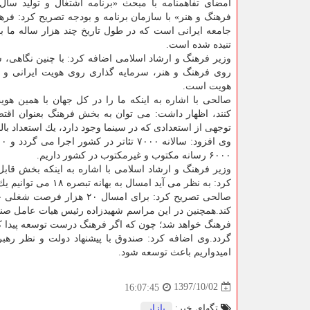
فرهنگ و هنر» با سازمان برنامه و بودجه تصریح كرد: فره
جامعه ایرانی است كه در طول تاریخ چند هزار ساله ما با
تنیده شده است.
وزیر فرهنگ و ارشاد اسلامی اضافه كرد: با چنین نگاهی، 
روی فرهنگ و هنر، سرمایه گذاری روی هویت ایرانی و ب
هویت است.
صالحی با اشاره به اینكه ما را در كل جهان با همین ه
توجهی از استعدادی كه در سینما وجود دارد، یك استعداد ب
۶۰۰۰ رسانه مكتوب و غیرمكتوب در كشور داریم.
وزیر فرهنگ و ارشاد اسلامی با اشاره به اینكه بخش قاب
كرد: به نظر می آید امسال به بهانه تبصره ۱۸ می توانیم یك واكاوی مجدد در فرصت های شغلی موجود و بالقوه حوزه فرهنگ و هنر داشته باشیم.
كند.همچنین در این مراسم شهیدزاده رئیس هیات عامل صند
فرهنگ خواهد شد؛ چون كه اگر فرهنگ درست توسعه پیدا كن
امیدواریم باعث توسعه شود.
1397/10/02
16:07:45
تگهای خبر:
بازار