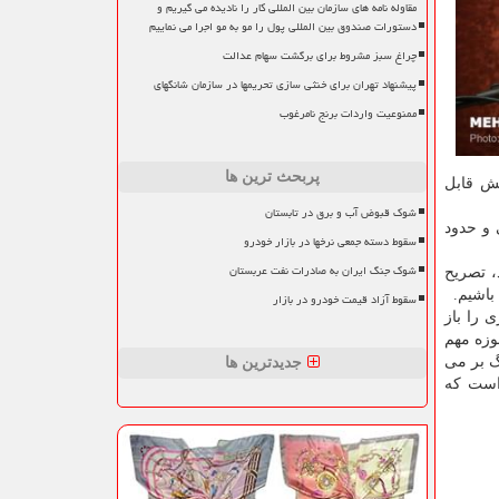
مقاوله نامه های سازمان بین المللی کار را نادیده می گیریم و
دستورات صندوق بین المللی پول را مو به مو اجرا می نماییم
چراغ سبز مشروط برای برگشت سهام عدالت
پیشنهاد تهران برای خنثی سازی تحریمها در سازمان شانگهای
ممنوعیت واردات برنج نامرغوب
پربحث ترین ها
د می شود كه بخش قابل
شوک قبوض آب و برق در تابستان
رد. همینطور ۵۰ هزار فعال موسیقی و حدود
سقوط دسته جمعی نرخها در بازار خودرو
شوک جنگ ایران به صادرات نفت عربستان
، تصریح
سقوط آزاد قیمت خودرو در بازار
 تواند برای سال ۹۸ میدان های دیگری را باز
وزه مهم
گ بر می
جدیدترین ها
نی كرده است كه