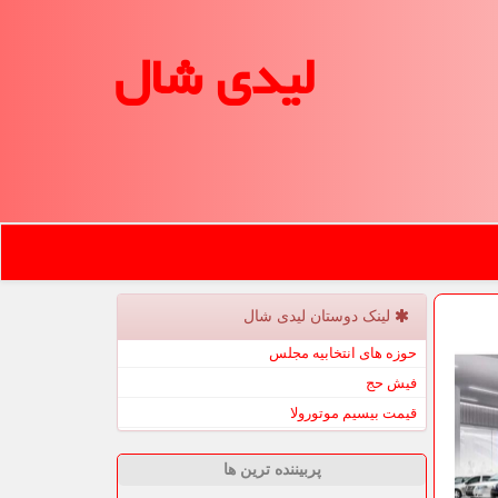
لیدی شال
لینک دوستان لیدی شال
حوزه های انتخابیه مجلس
فیش حج
قیمت بیسیم موتورولا
پربیننده ترین ها