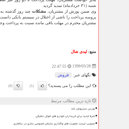
شنبه (۳۱ خردادماه) تمدید گردید.
وی ضمن پوزش از مشتریان،
مشکلات
چند روز گذشته به 
پروسه پرداخت را ناشی از اختلال در سیستم بانکی دانست 
مشتریان محترم در مهلت باقی مانده نسبت به پرداخت وجوه 
منبع:
لیدی شال
1399/03/28
22:47:55
تگهای خبر:
فروش
این مطلب را می پسندید؟
(0)
(1)
تازه ترین مطالب مرتبط
بورس سبزپوش شد
شرط جدید برای خریداران خودرو های اموال تملیکی
تصویب لیست اولویت های واگذاری سازمان خصوصی سازی در سالجاری