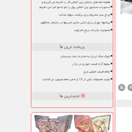
مقاوله نامه های سازمان بین المللی کار را نادیده می گیریم و
دستورات صندوق بین المللی پول را مو به مو اجرا می نماییم
چراغ سبز مشروط برای برگشت سهام عدالت
پیشنهاد تهران برای خنثی سازی تحریمها در سازمان شانگهای
ممنوعیت واردات برنج نامرغوب
پربحث ترین ها
شوک جنگ ایران به صادرات نفت عربستان
سقوط آزاد قیمت خودرو در بازار
اعلام قیمت حقیقی مرغ
تولید محصولات باغی از 13 و شش دهم میلیون تن گذشت
جدیدترین ها