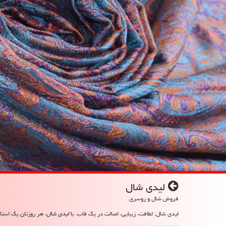
لیدی شال
فروش شال و روسری
لیدی شال: لطافت، زیبایی، اصالت در یک قاب. با
لیدی شال
، هر روزتان یک استای