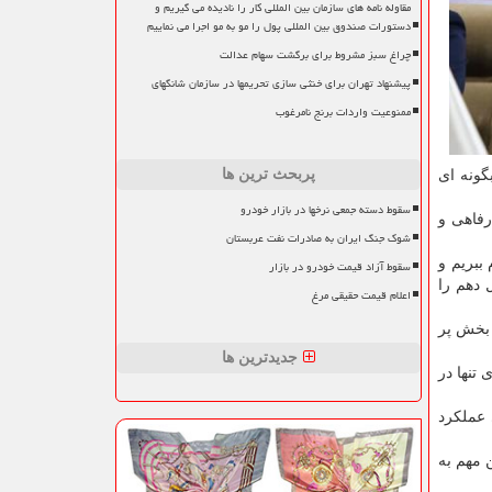
مقاوله نامه های سازمان بین المللی کار را نادیده می گیریم و
دستورات صندوق بین المللی پول را مو به مو اجرا می نماییم
چراغ سبز مشروط برای برگشت سهام عدالت
پیشنهاد تهران برای خنثی سازی تحریمها در سازمان شانگهای
ممنوعیت واردات برنج نامرغوب
پربحث ترین ها
گونه ای
سقوط دسته جمعی نرخها در بازار خودرو
رفاهی و
شوک جنگ ایران به صادرات نفت عربستان
ببریم و
سقوط آزاد قیمت خودرو در بازار
از فوق العاده های فصل دهم را
اعلام قیمت حقیقی مرغ
ین بخش پر
جدیدترین ها
 جاری تنها در
 عملکرد
ن دریافت شده که این مهم به