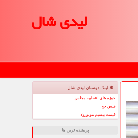
لیدی شال
لینک دوستان لیدی شال
حوزه های انتخابیه مجلس
فیش حج
قیمت بیسیم موتورولا
پربیننده ترین ها