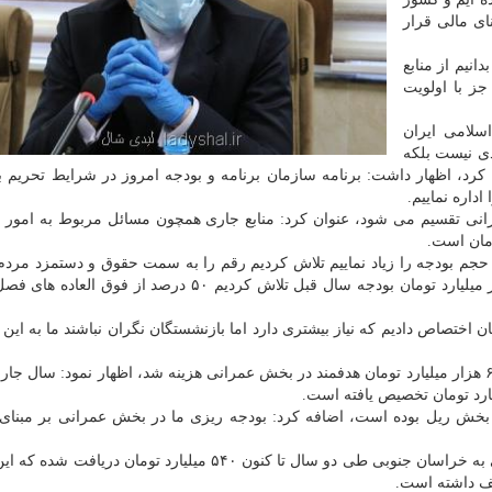
ای مالی قرار
انیم از منابع
جز با اولویت
سلامی ایران
دی نیست بلکه
کرد، اظهار داشت: برنامه سازمان برنامه و بودجه امروز در شرایط تحریم ب
داره نماییم.
رانی تقسیم می شود، عنوان کرد: منابع جاری همچون مسائل مربوط به امور 
مان است.
 حجم بودجه را زیاد نماییم تلاش کردیم رقم را به سمت حقوق و دستمزد مردم 
در سایر موارد صرفه جویی نماییم، بیان نمود: از ۴۴۱ هزار میلیارد تومان بودجه سال قبل تلاش کردیم ۵۰ درصد 
ن برای بازنشستگان اختصاص دادیم که نیاز بیشتری دارد اما بازنشستگان نگران نباشند ما به ا
معاون رئیس جمهور با اشاره به اینکه سال قبل بیشتر از ۶۰ هزار میلیارد تومان هدفمند در بخش عمرانی هزینه شد، اظهار نمود: سال
 بخش ریل بوده است، اضافه کرد: بودجه ریزی ما در بخش عمرانی بر مبنای
نوبخت افزود: از ۹۴۰ میلیارد تومان اعتبار در بخش عمرانی به خراسان جنوبی طی دو سال تا کنون ۵۴۰ میلیارد توما
ف داشته است.