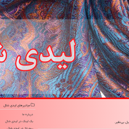
میانبرهای لیدی شال
درباره ما
بک لینک در لیدی شال
ل بی‌نظیر.
رپورتاژ در لیدی شال