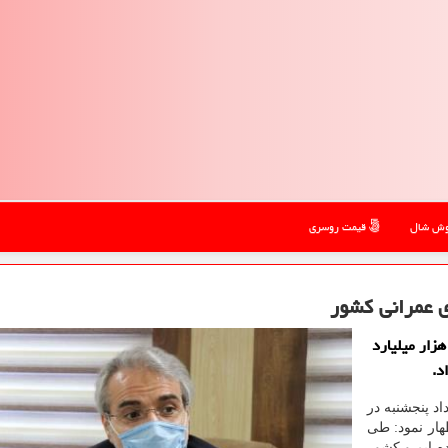
ش شال
قیمت روسری
 گزارش لیدی شال معاون رئیس جمهور از تخصیص ۳۴ هزار میلیارد
د.
د پنجشنبه در
هار نمود: طی
ه ایم و کشور