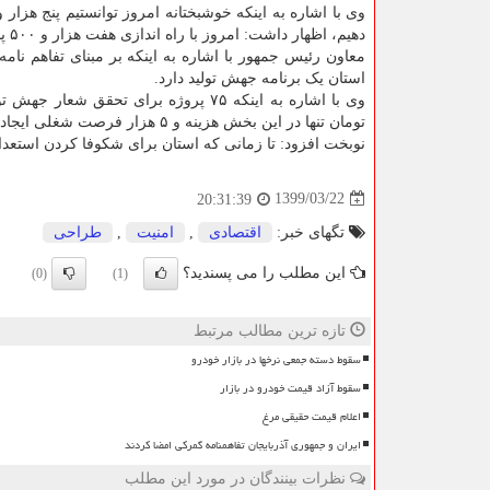
وی با اشاره به اینکه خوشبختانه امروز توانستیم پنج هزار
دهیم، اظهار داشت: امروز با راه اندازی هفت هزار و ۵۰۰ پنل خورشیدی تلاش داریم نرخ بیکاری این استان را کاهش دهیم.
استان یک برنامه جهش تولید دارد.
تومان تنها در این بخش هزینه و ۵ هزار فرصت شغلی ایجاد خواهد نمود.
نوبخت افزود: تا زمانی که استان برای شکوفا کردن استعداد
1399/03/22
20:31:39
تگهای خبر:
اقتصادی
,
امنیت
,
طراحی
این مطلب را می پسندید؟
(0)
(1)
تازه ترین مطالب مرتبط
سقوط دسته جمعی نرخها در بازار خودرو
سقوط آزاد قیمت خودرو در بازار
اعلام قیمت حقیقی مرغ
ایران و جمهوری آذربایجان تفاهمنامه گمرکی امضا کردند
نظرات بینندگان در مورد این مطلب