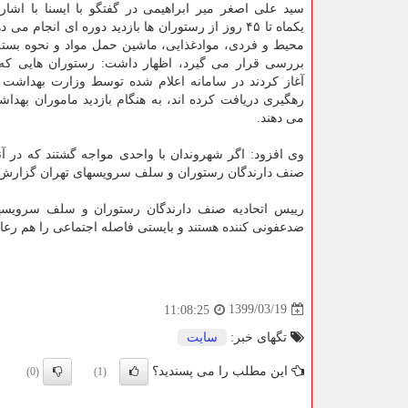
سید علی اصغر میر ابراهیمی در گفتگو با ایسنا با اشاره
یکماه تا ۴۵ روز از رستوران ها بازدید دوره ای انجام م
محیط و فردی، موادغذایی، ماشین حمل مواد و نحوه بسته 
بررسی قرار می گیرد، اظهار داشت: رستوران هایی که ف
آغاز کردند در سامانه اعلام شده توسط وزارت بهداشت ث
رهگیری دریافت کرده اند، به هنگام بازدید ماموران بهدا
می دهند.
وی افزود: اگر شهروندان با واحدی مواجه گشتند که در آ
صنف دارندگان رستوران و سلف سرویسهای تهران گزارش یا با شماره ۶۶۴۰۴۹۹۱ 
رییس اتحادیه صنف دارندگان رستوران و سلف سرویسها
ضدعفونی کننده هستند و بایستی فاصله اجتماعی را هم رعایت
1399/03/19
11:08:25
تگهای خبر:
سایت
این مطلب را می پسندید؟
(0)
(1)