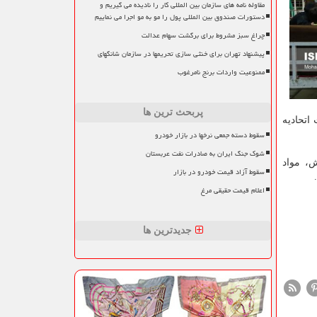
مقاوله نامه های سازمان بین المللی کار را نادیده می گیریم و
دستورات صندوق بین المللی پول را مو به مو اجرا می نماییم
چراغ سبز مشروط برای برگشت سهام عدالت
پیشنهاد تهران برای خنثی سازی تحریمها در سازمان شانگهای
ممنوعیت واردات برنج نامرغوب
پربحث ترین ها
اتحادیه
سقوط دسته جمعی نرخها در بازار خودرو
شوک جنگ ایران به صادرات نفت عربستان
، مواد
سقوط آزاد قیمت خودرو در بازار
اعلام قیمت حقیقی مرغ
جدیدترین ها