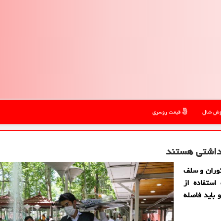
ش شال
قیمت روسری
هداشتی هستند
وران و سلف
استفاده از
باید فاصله