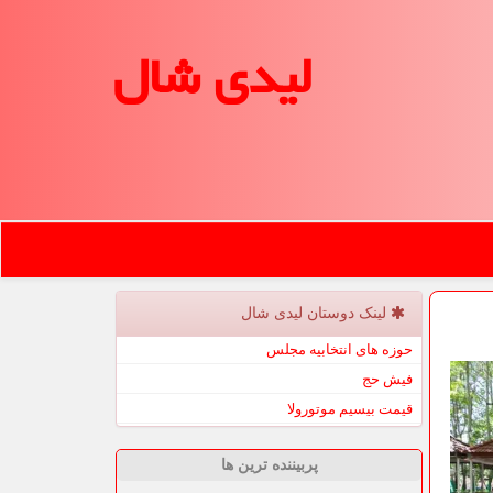
لیدی شال
لینک دوستان لیدی شال
حوزه های انتخابیه مجلس
فیش حج
قیمت بیسیم موتورولا
پربیننده ترین ها