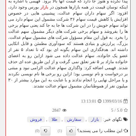
پیدا نکرده و هنوز جا دارد که قیمت آنها بالا برود. فهیمی با اشاره به
اینکه نوسان قیمت در همه بازارها همچون در
بازار
بورس وجود دارد،
افزود: اگر سهام داران سهام عدالت، پیشبینی هایی در خصوص
افزایش یا کاهش قیمت سهام ۳۶ شرکت مشمول این سهام دارد می
تواند سهام خویش را در این شرکت ها جا به جا کند یعنی سهام برخی
ها را بفروشد و سهام برخی شرکت های دیگر مشمول سهم عدالت
را بخرد. به قول این مقام مسؤول شرکت های مشمول سهام عدالت،
بزرگ، پرارزش و بنیادی هستند که سودآوری مطمئن و قابل اتکایی
داشته اند. هدفگذاری این سهام بگونه ای بود که تا تعداد ۵ نفر از
عضو یک خانواده، سهام عدالت داده می شود ازاین رو به اعضای
خانواده مازاد بر ۵ نفر تعلق نمی گرفت و از این طریق عده ای حذف
شدند. فهیمی اضافه کرد: واگذاری سهام عدالت الزامی نبود و مبتنی
بر درخواست و نام نویسی بود؛ ازاین رو برخی ها نام نویسی نکردند
و یا مراحل نهایی را انجام ندادند و با عنایت به این موارد بیشتر از ۳۰
میلیون نفر از هموطنانمان مشمول سهام عدالت نشدند.
1399/03/16
13:13:01
2847
5
/
5.0
تگهای خبر:
بازار
,
سفارش
,
طلا
,
فروش
این مطلب را می پسندید؟
(0)
(1)