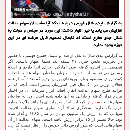
به گزارش لیدی شال فهیمی درباره اینكه آیا مشمولان سهام عدالت
افزایش می یابد یا خیر اظهار داشت: این مورد در مجلس و دولت به
شكل جدی مطرح است، اما تابحال تصمیم قابل عرضه ای در این
حوزه وجود ندارد.
به گزارش لیدی شال به نقل از صدا و سیما، حسین فهیمی، با حضور
در تحریریه بخش خبری ۲۱ شبکه یک سیما اظهار داشت: اگر
تصمیمی در اینباره گرفته شود آمادگی اجرای آنرا داریم و اطلاع
رسانی می نماییم. از ۱۰ خرداد میزبان صاحبان سهام عدالت انتخاب
کننده روش مستقیم و تازه ورودهای بورس بودیم که تعداد آنها از همه
فعالان بورس در ۵۰ سال قبل کشورمان بیشتر است. آنچه که در
فرایند طرح سهام عدالت اتفاق افتاد، ابزار سرمایه ای در اختیار
مردم قرار گرفته و دارایی به آنها داده شده است. وی به صاحبان
سهام عدالت
سفارش
کرد این ابزار سرمایه ای را مانند ملک یا مغازه
خوب نگه دارند. سخنگوی ستاد آزاد سازی سهام عدالت افزود:
سهامی که به ارزش یک میلیون تومان در سال ۱۳۸۵ واگذار شده
بود، حالا بیشتر از ۱۵ برابر ارزش یافته است. سهام عدالت از آن
سهام هایی است که هنوز ارزش ذاتی خویش را از نظر قیمت گذاری،