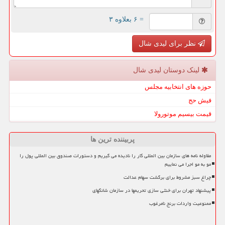
= ۶ بعلاوه ۳
نظر برای لیدی شال
لینک دوستان لیدی شال
حوزه های انتخابیه مجلس
فیش حج
قیمت بیسیم موتورولا
پربیننده ترین ها
مقاوله نامه های سازمان بین المللی کار را نادیده می گیریم و دستورات صندوق بین المللی پول را
مو به مو اجرا می نماییم
چراغ سبز مشروط برای برگشت سهام عدالت
پیشنهاد تهران برای خنثی سازی تحریمها در سازمان شانگهای
ممنوعیت واردات برنج نامرغوب