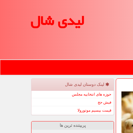
لیدی شال
لینک دوستان لیدی شال
حوزه های انتخابیه مجلس
فیش حج
قیمت بیسیم موتورولا
پربیننده ترین ها