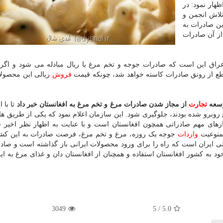
هار نمود: در
تلاش انجمن و
ین صادرات به
ز آن صادرات
 عراق این است که صادرات جوجه و تخم مرغ با ریال مبادله می شود و اگر 
ع از رونق صادرات کاسته خواهد شد، چونکه قیمت
فروش
ریالی این محصولا
سعه
تجارت
از مجاز شدن صادرات مرغ و تخم مرغ به افغانستان خبر داد
تا با ا
رغ روبرو شده بودند، جلوگیری شود. این سازمان اعلام نمود که یکی از طریق ها
زارهای مهم صادراتی همچون افغانستان است و با عنایت به اظهار نظر اخیر
ممنوعیت
واردات
جوجه یک روزه، مرغ و تخم مرغ، فرصت صادرات به این کشو
تی ایران است که راه را برای ورود محصولات ایرانی باز گذاشته است و صادر
 به کشور افغانستان استفاده و همچنان از افغانستان دان و غذای مرغ به ایر
3049
5
/
5.0