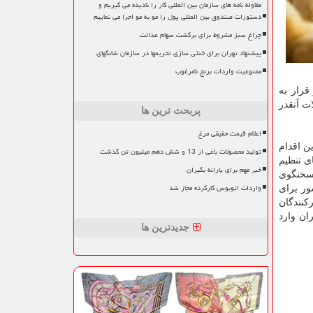
مقاوله نامه های سازمان بین المللی کار را نادیده می گیریم و
دستورات صندوق بین المللی پول را مو به مو اجرا می نماییم
چراغ سبز مشروط برای برگشت سهام عدالت
پیشنهاد تهران برای خنثی سازی تحریمها در سازمان شانگهای
ممنوعیت واردات برنج نامرغوب
قرار به
ت آنقدر
پربحث ترین ها
اعلام قیمت حقیقی مرغ
ین اقدام
تولید محصولات باغی از 13 و شش دهم میلیون تن گذشت
ی تنظیم
خبر مهم برای یارانه بگیران
 سخنگوی
واردات اتوبوس کارکرده مجاز شد
ر برای
کنندگان
ان وارد
جدیدترین ها