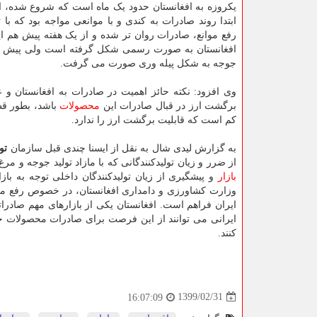
یکروزه به افغانستان حدود یک ماه است که شروع شده، اظ
ابتدا روند صادرات به کندی و با موانعی مواجه بود که با 
رفع موانع، صادرات روان تر شده و از یک هفته پیش هم ا
افغانستان به صورت رسمی شکل گرفته است ولی پیش ا
جوجه به شکل پیله وری صورت می گرفت.
وی افزود: نکته حائز اهمیت در صادرات به افغانستان و
برگشت ارز در قبال صادرات این
محصولات
باشد، بطور قط
کم است که قابلیت برگشت ارز را ندارد.
به گزارش لیدی شال به نقل از ایسنا چندی قبل سازمان
تو
از ضرر و زیان تولیدکنندگانی که با مازاد تولید جوجه و م
بازار
و پیشگیری از زیان تولیدکنندگان داخلی توجه به با
وزارت کشاورزی و دامداری افغانستان، در خصوص رفع 
ایران فراهم است. افغانستان یکی از بازارهای مهم صادرا
ایرانی می توانند از این فرصت برای صادرات محصولات خود
کنند.
1399/02/31
16:07:09