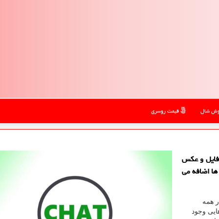
ش شال
قیمت روسری
فایل و عكس
ها اضافه می
ر همه
هایی وجود