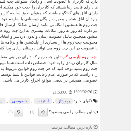
دارد که کاربران با عضویت آسان و رایگان میتوانند چت کنن
ها دارای قالبی زیبا هستند که کاربران را جذب خود میکنند 
دارای اتاق های گفتگو میباشند که میتوان طبق سلیقه کاربرا
وارد ان اتاق شده و بصورت رایگان دوستانی با سلیقه خود پی
چت روم ها همچنین امکاناتی مانند ارسال شکلک ارسال ف
نیز دارند که روز به روز امکانات بیشتری به این چت روم ها
میشود همچنین بدلیل عضویت اسان و بدون دردسر و انتخاب
محبوبیت چت روم ها از بسیاری از اپلیکیشن ها و برنامه ه
با عضویت در این چت روم می توانید دوستان زیادی پیدا کن
-
چت روم پارسی گپ
سال کاربران زیادی را به خود اختصاص داده است شما میت
چت روم بشید.توجه کنید که هر چت روم قوانین مربوط به
را داراست که در صورت عدم رعایت قوانین با شما توسط م
خصوصی همچنین در بعضی مواقع اخراج کاربر می باشد.
1399/02/26
21:53:00
تگهای خبر:
رپورتاژ
,
اینترنت
,
خصوصی
,
سا
این مطلب را می پسندید؟
(0)
(1)
تازه ترین مطالب مرتبط