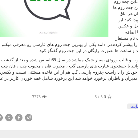
د.این چت روم
این چت روم ها
ن هر اتاق
دا کنید این
ایل و عکس
 اضافه
 نام مستعار
ا را بیشتر کرده.در ادامه یکی از بهترین چت روم های فارسی رو معرفی میکنم 
ید و ساعت ها بصورت رایگان در این چت روم گفتگو کنید.
=این چت روم که دارای دیزاینی متفاوت و قالب ورودی بسیار شیک میباشد در سال 89تاسیس شده و 
وانید با جستجوی عبارت های پارسی گپ ، محبوب فان ، محبوب چت ، فان چت و
 خودش را داراست چتروم پارسی گپ هم از این قاعده مستثنی نیست و یکسری
دیران و ناظران برخورد خواهد شد این برخورد شامل خفه خوردن کاربر در ع
3275
5
/
5.0
یت
X