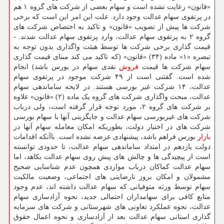
«قانون» رعایت نشده است و سهام بعضی از شرکت های گروه ۱ هم
در پرتفوی سهام عدالت وجود دارد. علت این امر این است که برخی
شرکت ها پیش از تصویب «قانون» و تاکید به اختصاص شرکت های
گروه ۲ به پرتفوی سهام عدالت، وارد پرتفوی سهام عدالت شدند. -
قیمت گذاری برخی شرکت ها توسط هیئت واگذاری بدون توجه به
تبصره «۱» ماده (۳۴) «قانون» (که تاکید می کند مبنای قیمت گذاری
سهام شرکت ها قیمت
فروش
نقدی سهام در بورس باشد) انجام
شده است. گفتنی است از ۴۹ شرکت موجود در پرتفوی سهام
عدالت، ۱۴ شرکت غیر بورسی هستند. در لایحه ساماندهی سهام
عدالت، مبحث واگذاری شرکت های گروه یک ماده (۲) «قانون» علاوه
بر شرکت های گروه ۲، مورد توجه قرار گرفته است، ولی درباب
شرکت های غیربورسی سهام عدالت و جایگزینی آنها با سهام بورسی
شرکت های در اختیار دولت، بطوریکه امکان معامله سهام آنها در
بازار
بورس فراهم باشد، پیشنهادی عرضه نشده است. باآنکه اقدامات
دولت یازدهم در امتداد ساماندهی سهام عدالت، تا حدودی توانسته
است از پیچیدگی ها و چالش های پیش روی سهام عدالت بکاهد، اما
سهام عدالت کماکان درباب مواردی همچون عدم شناسایی صحیح
مشمولان و امکان بروز نارضایتی های اجتماعی، وضعیت مالکیت
سهام توسط ورثه متوفیانی که سهام عدالت داشته اند، عدم وجود
منابع کافی برای سهامداران احتمالی جدید، نحوه آزادسازی سهام
عدالت، نحوه عملکرد تعاونی های شهرستانی و شرکت های سرمایه
گذاری استانی سهام عدالت بعد از آزادسازی و نحوه اعمال حقوق