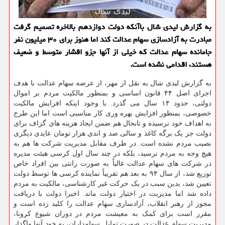
به گزارش لیدی شال باآنكه دولت دوازدهم بالاخره تصمیم گرفت
مبادرت به آزادسازی سهام عدالت كند اما هنوز برای ۳۰ میلیون نفر
جامانده سهام عدالت كه خیلی از آنها جزو اقشار متوسط و ضعیف
هستند، اقدامی نشده است.
به گزارش لیدی شال به نقل از مهر، از عرضه سهام عدالت با هدف
اجرای اصل ۴۴ قانون اساسی و بمنظور مالکیت مردم بر اموال
دولتی، حدود ۱۴ سال می گذرد. با وجود اینکه افزایش مالکیت
خصوصی، بمنظور افزایش بهره وری کار مناسبی است اما این طرح
به اهداف خود نرسیده و تابحال هم ضمن ایجاد هزینه های گزاف برای
دولت جز یک برگه کاغذ و سالی صد و اندی هزار تومان عایدی دیگری
نصیب مردم نشده است. در طرف مقابل مدیریت شرکت ها هم به
هیچ وجه به مردم نرسید، بلکه در چند سال اول کرسی هیئت مدیره
در شرکت های سهام عدالت غالباً به صورت رانتی بین افراد خاص
توزیع شد، از سال ۹۴ به بعد هم تقریباً نماینده کرسی ها توسط دولت
تعیین شد، بدین سبب در یک حرکت غیر کارشناسی، مالکیت به مردم
داده شد اما مدیریت در اختیار دولت ماند. اخیرا دولت با دریافت
مجوز از رهبر انقلاب، آزادسازی سهام عدالت را کلید زده است و
مقرر است برای کمک به معیشت مردم در دوران شیوع کرونا،
مدیریت سهام عدالت در صورت تمایل سهامداران، به خود آنها واگذار