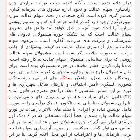
قرار داده شده است. باآنکه لایحه دولت درباب مواردی چون
آزادسازی سهام عدالت و نحوه اداره صندوق های سرمایه گذاری
تصمیم گیری کرده است لکن همچنان در بحث سهام عدالت موارد
مبهم دیگری وجود دارد که در ادامه خواهد آمد که باید تصمیم روشنی
درباره آنها اتخاذ شود. آنچه در ذیل خواهد آمد چالش های پیشروی
سهام عدالت است که به تفکیک حوزه مشمولان، تعاونی های
شهرستانی و شرکت های سرمایه گذاری استانی، پرتفوی سهام
عدالت و مدل آزادسازی سهام عدالت در لایحه، پیشنهادی از جانب
دولت، به صورت خلاصه ذکر شده است.
مشمولان سهام عدالت
روشی که برای شناسایی مشمولان سهام عدالت به کار رفته است،
عمدتأ وارد کردن اقشار مختلف در حوزه مشمولان بوده است. برای
مثال مشمولان طرح شهید رجایی، مددجویان کمیته امداد و بهزیستی،
رزمندگان فاقد شغل، شاغلان
دستگاه
های اجرایی، بازنشستگان
کشوری، لشگری تأمین اجتماعی و کارکنان شاغل شهرداری ها و
غیره. بر این اساس شناسایی ۶ دهک درآمدی مصرح در قانون (ماده
(۳۴) قانون اجرای سیاست ها)، مبتنی بر روش های علمی نبوده و
بنابراین مشمولان شناسایی شده تاکنون، ۶ دهک درآمدی را به صورت
کامل پوشش نداده و افرادی با دهک های بالاتر درآمدی، در توزیع
سهام عدالت وارد شده و بعضاً افراد مستحقی که در ۶ دهک اول
درآمدی قرار می گیرند، جزو مشمولان سهام عدالت نیستند. بر این
اساس، می توان گفت، ممکنست در صورت آزادسازی سهام عدالت،
برخی نارضایتی ها و اعتراضات از این محل اعلام گردد. بنا بر این