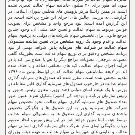
شود. اما هنوز برای ۳۰ میلیون جامانده سهام عدالت تدبیری نشده
است. در همین راستا مرکز پژوهش های مجلس شورای اسلامی در
گزارشی، به بررسی چالش های اجرای این طرح پرداخته است، در
این گزارش آمده است: نبود مرجع واحد و مشخص برای تصویب
قوانین مربوط به سهام عدالت و تعیین خط مشی آن، وجود چندین
مرجع قانونی برای تخصیص سهام شرکت های دولتی به پرتفوی سهام
عدالت و
عدم وجود یک رویه مشخص برای تعیین نماینده مشمولان
سهام عدالت در شرکت های سرمایه پذیر
، شواهد مهمی از نبود
برنامه مشخص و دقیق برای توزیع سهام عدالت است بطوریکه گاهی
مصوبات مرجعی، مصوبات مراجع دیگر را لغو یا اصلاح می کند یا در
فرآیند اجرای سهام عدالت، لایه های مختلفی اضافه و یا حذف شده
اند. در لایحه ساماندهی سهام عدالت که در اواسط بهمن ماه ۱۳۹۶
تقدیم مجلس شده است، مقرر شده که صندوق های سرمایه گذاری
سهام عدالت در چارچوب صندوق های سرمایه گذاری قابل معامله در
بورس با یک هیئت امنای دولتی (چند وزیر، معاون رئیس جمهور و
رئیس سازمان برنامه و بودجه کل کشور) تشکیل شوند. همین طور
تعداد صندوق های سرمایه گذاری سهام عدالت، نحوه تخصیص سهام
شرکت های سرمایه پذیر به این صندوق ها و چگونگی تخصیص
واحدهای سرمایه گذاری این صندوق ها به مشمولان سهام عدالت
توسط هیئت امنا تعیین خواهد شد. در این پیش نویس، اتخاذ تصمیم
درباب چگونگی ایفای نقش شرکت های سرمایه گذاری استانی سهام
عدالت و تعاونی های شهرستانی سهام عدالت به عهده هیئت وزیران