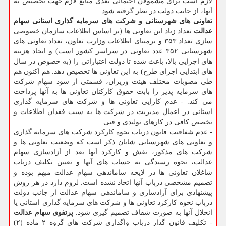
لازم است برای مشمولان احتمالی بعدی منابع لازم جهت تخصیص به
آنها، از جانب دولت در نظر گرفته شود.
تعاونی های شهرستانی و شرکت های سرمایه گذاری استانی سهام
عدالت
تعداد زیاد این تعاونی ها (بر اساس اطلاعات سازمان خصوصی
سازی تعداد ۳۵۳ و برمبنای اطلاعات وزارت تعاون، تعداد تعاونی های
شهرستانی ۳۵۲ عدد تعاونی در سراسر کشور است) و ایجاد هزینه
های اجرایی بالا، باعث شده تا دولت اعتباراتی را (به خصوص در سال
های ابتدایی اجرای طرح) به این تعاونی ها تخصیص دهد. هم اکنون هم
طی مصوبات مختلف هیئت وزیران، قسمتی از سود سهام شرکت
های سرمایه پذیر را بابت حقوق کارکنان تعاونی ها به آنها پرداخت
می کند. - عدم کارایی تعاونی ها و شرکت های سرمایه گذاری
استانی در اعمال مدیریت در شرکت ها به سبب فقدان اطلاعات و
تخصص کافی در کارهای تولیدی و فنی
- عدم شفافیت قانون درباب نحوه کارکرد شرکت های سرمایه گذاری
و تعاونی های شهرستانی شایان ذکر است که وضعیت تعاونی ها و
شرکت های مذکور، نقش و کارکرد آنها بعد از آزادسازی سهام
عدالت، نحوه رسیدگی به حساب های آنها و تعیین تکلیف درباب
شاغلان تعاونی ها در لایحه ساماندهی سهام عدالت مبهم بوده و
تصمیم مشخصی درباب آنها اتخاذ نشده است. لزوم دارد در هر روش
پیشنهادی برای آزادسازی و ساماندهی سهام عدالت از جانب دولت
درباب نحوه کارکرد تعاونی ها و شرکت های سرمایه گذاری استانی یا
انحلال آنها به صورت شفاف تصمیم گیری شود.
پرتفوی سهام عدالت
- تکلیف قانون گذار درباب واگذاری شرکت های گروه ۲ ماده (۲)