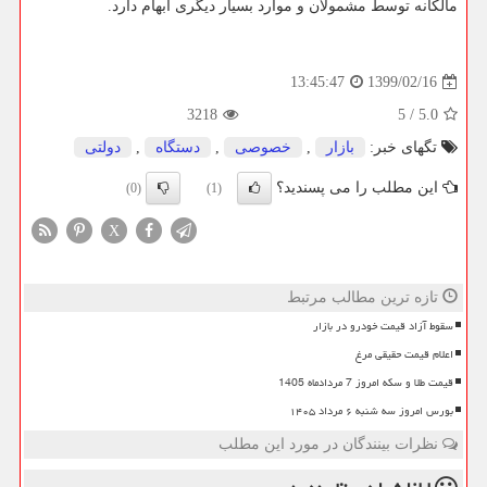
مالکانه توسط مشمولان و موارد بسیار دیگری ابهام دارد.
1399/02/16
13:45:47
3218
5
/
5.0
تگهای خبر:
بازار
,
خصوصی
,
دستگاه
,
دولتی
این مطلب را می پسندید؟
(0)
(1)
X
تازه ترین مطالب مرتبط
سقوط آزاد قیمت خودرو در بازار
اعلام قیمت حقیقی مرغ
قیمت طلا و سکه امروز 7 مردادماه 1405
بورس امروز سه شنبه ۶ مرداد ۱۴۰۵
نظرات بینندگان در مورد این مطلب