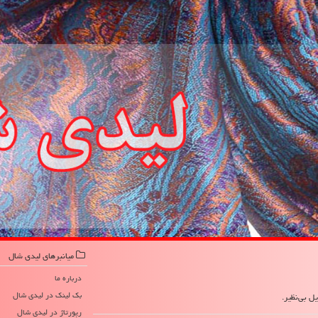
میانبرهای لیدی شال
درباره ما
بک لینک در لیدی شال
ل بی‌نظیر.
رپورتاژ در لیدی شال