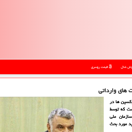
ش شال
قیمت روسری
 های وارداتی
وكسین ها در
ست كه توسط
ازمان ملی
د مورد بحث