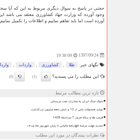
حجتی در پاسخ به سوال دیگری مربوط به این كه آیا سخت 
وجود آورده كه وزارت جهاد كشاورزی معتقد می باشد این
آورده است اما باید تفاهم نماییم و اطلاعات را تكمیل نمایی
1397/09/24
19:30:09
تگهای خبر:
طلا
,
كشاورزی
,
واردات
,
واردا
این مطلب را می پسندید؟
(0)
(1)
تازه ترین مطالب مرتبط
شوک جنگ ایران به صادرات نفت عربستان
تولید محصولات باغی از 13 و شش دهم میلیون تن گذشت
قیمت طلا و سکه امروز 7 مردادماه 1405
تمدید مهلت عرضه اظهارنامه مالیاتی تا پایان شهریور ماه ۱۴۰۵
نظرات بینندگان در مورد این مطلب