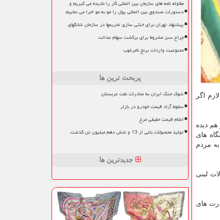
مقاوله نامه های سازمان بین المللی کار را نادیده می گیریم و
دستورات صندوق بین المللی پول را مو به مو اجرا می نماییم
پیشنهاد تهران برای خنثی سازی تحریمها در سازمان شانگهای
چراغ سبز مشروط برای برگشت سهام عدالت
ممنوعیت واردات برنج نامرغوب
پربحث ترین ها
شوک جنگ ایران به صادرات نفت عربستان
ازم اگر
سقوط آزاد قیمت خودرو در بازار
اعلام قیمت حقیقی مرغ
هم دیده
تولید محصولات باغی از 13 و شش دهم میلیون تن گذشت
گاه های
به مردم
جدیدترین ها
ات لبنی
ذرت های