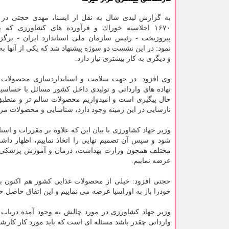
به گزارش لیدی شال به نقل از ایسنا، مهدی حجتی در
۱۶۷۰ اجلاسیه خوراك و فرآورده های كشاورزی كه ب
پیروزبخت - رئیس سازمان ملی استاندارد ایران - برگزا
نمود: در این نشست دو سوژه پیشنهاد شد كه یكی از آنها ب
و دیگری به كار بیشتری نیاز دارد.
وی افزود: در جهت سلامت و استانداردسازی محصولات
نهاده های وارداتی و تولیدی داخل كشور مسائل با حساسی
حال پیگیری است و امیدواریم محصولات سالم تر و منطبق تر
نارسایی در این زمینه وجود دارد، شناسایی و محصولات مرب
وزیر جهاد كشاورزی با بیان این كه علاوه بر مقررات و است
شود و سپس آن تصمیم نهایی را اتخاذ نماییم، اظهار دا
مختلف همچون وزارت بهداشت، درمان و آموزش پزشكی، سا
عرضه نماییم.
حجتی افزود: خیلی از محصولات غذایی كشور هم اكنون بر ط
خودرا باز به اوراسیا عرضه می نماییم و این اتفاق حاصل 
وزیر جهاد كشاورزی در مورد چالش به وجود آمده درباب 
وارداتی چقدر باشد مسئله ای است كه باید مورد كار كارشن