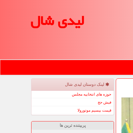
لیدی شال
لینک دوستان لیدی شال
حوزه های انتخابیه مجلس
فیش حج
قیمت بیسیم موتورولا
پربیننده ترین ها