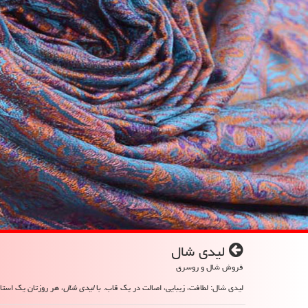
لیدی شال
فروش شال و روسری
لیدی شال: لطافت، زیبایی، اصالت در یک قاب. با
لیدی شال
، هر روزتان یک استای