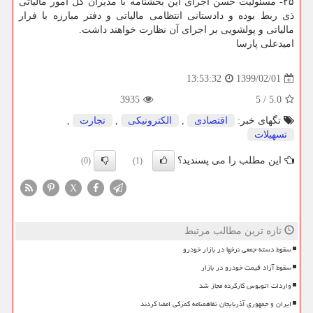
۲۵- مسئولیت حسن اجرای این بخشنامه با مدیران كل امور مالیاتی
ذی ربط بوده و دادستانی انتظامی مالیاتی و دفتر مبارزه با فرار
مالیاتی و پولشویی بر اجرای آن نظارت خواهند داشت.
امیدعلی پارسا
1399/02/01
13:53:32
3935
5
/
5.0
تگهای خبر:
اقتصادی
,
الكترونیكی
,
تجارت
,
تسهیلات
این مطلب را می پسندید؟
(0)
(1)
X
تازه ترین مطالب مرتبط
سقوط دسته جمعی نرخها در بازار خودرو
سقوط آزاد قیمت خودرو در بازار
واردات اتوبوس کارکرده مجاز شد
ایران و جمهوری آذربایجان تفاهمنامه گمرکی امضا کردند