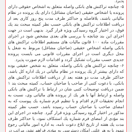
پذیرد.
۵- چنانچه تراكنش های بانكی واصله متعلق به اشخاص حقوقی دارای
پرونده یا اشخاص حقیقی (صاحبان مشاغل) دارای یك پرونده در نظام
مالیاتی باشند، بلافاصله و حداكثر ظرف مدت پنج روز كاری بعد از
دریافت اطلاعات تراكنش های بانكی حسب نظر كمیته مبحث بند یك
فوق، در اختیار گروه رسیدگی ویژه قرار گیرد. بدیهی است در جهت
اجرای این بند چنانچه با بررسی های بعدی مشخص شود در اجرای
مقررات ماده ۱۰۰ قانون مالیات های مستقیم اطلاعات تراكنش های
بانكی واصله اشخاص حقیقی (صاحبان مشاغل) مربوط به شغل یا
محل دیگری است در اجرای مقررات قانونی می بایست پرونده
جدیدی حسب مقررات تشكیل گردد و اقدامات لازم صورت پذیرد.
۶- چنانچه تراكنش های بانكی واصله، متعلق به شخص حقیقی بوده
كه دارای بیشتر از یك پرونده در نظام مالیاتی در یك اداره كل باشد،
حداكثر ظرف مدت دو هفته بعد از دریافت اطلاعات تراكنش های
بانكی، با دعوت كتبی از صاحب یا صاحبان حساب، كمیته مبحث بند ۱
ضمن دریافت توضیحات كتبی شان در ارتباط با تراكنش های بانكی
واصله و ارتباط آنها با هر یك از پرونده های مالیاتی وی، نسبت به
انجام تحقیقات لازم اقدام و با تنظیم فرم شماره یك پیوست كه به
امضای صاحب یا صاحبان حساب رسیده باشد، حسب نظر كمیته
مذكور در اختیار گروه رسیدگی ویژه قرار گیرد. چنانچه در اجرای این
بند مؤدی از امضای فرم شماره یك استنكاف نمود، یا حداكثر ظرف
مدت یك هفته از تاریخ ابلاغ دعوت نامه، به اداره امور مالیاتی رجوع
ننمود یا به هر علتی امكان دسترسی به مؤدی فراهم نشد، مراتب در