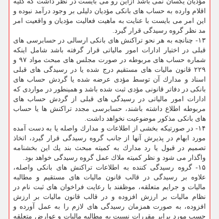
مؤدیان یكسان نمی باشد ازاین رو می بایست در نظر داشت كه كلیه
اقلام وارده به حساب های بانكی مؤدیان دلیلی بر وجود درآمد نبوده و
این امر می بایست با عنایت به ماهیت فعالیت مؤدیان و واقعیت امر
مد نظر گروه رسیدگی قرار گیرد.
۱۳- چنانچه به هر نحو تراكنش های بانكی ارسالی در حسابرسی های
قبلی در اختیار ادارات امور مالیاتی قرار گرفته باشد شامل اینكه
شماره حساب های مربوطه در صورت مجلس های مبحث مواد ۹۷ و
۲۲۹ قانون مالیات های مستقیم درج شده یا در رسیدگی های قبلی
اسناد و مدارك آن توسط مؤدی عرضه شده یا گردش حساب های
بانكی در دفاتر قانونی مؤدی ثبت شده باشد و همینطور در مواردی كه
ادارات امور مالیاتی در رسیدگی های قبلی از گردش حساب های
مربوطه اطلاع داشته باشند، حسابرسی مجدد تراكنش ها یا حساب
های بانكی مذكور موضوعیت نخواهد داشت.
۱۴- در صورتیكه بخشی از اطلاعات و مدارك واصله یا به دست آمده
مورد ابهام در پذیرش آنها از جانب گروه رسیدگی قرار گیرد، اتخاذ
تصمیم در قبول یا رد مدارك به كمیته مبحث بند یك این بخشنامه
واگذار می شود و نظر كمیته ملاك عمل گروه رسیدگی خواهد بود.
۱۵- گروه رسیدگی كننده به اطلاعات تراكنش های بانكی واصله،
علاوه بر رسیدگی در قالب قانون مالیات های مستقیم و مطالبه
مالیات و جرایم متعلقه، موظفند با رعایت فراخوان های ثبت نام در
نظام مالیات بر ارزش افزوده و در قالب قانون مالیات بر ارزش
افزوده، به صورت همزمان رسیدگی های لازم را به عمل آورده و
حسب مورد برابر مقررات نسبت به مطالبه مالیات و عوارض متعلقه