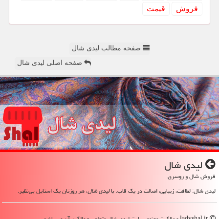
فروش
قیمت
صفحه مطالب لیدی شال
صفحه اصلی لیدی شال
لیدی شال
فروش شال و روسری
لیدی شال: لطافت، زیبایی، اصالت در یک قاب. با
لیدی شال
، هر روزتان یک استایل بی‌نظیر.
ladyshal.ir - مالکیت معنوی سایت لیدی شال متعلق به مالکین آن می باشد