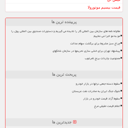
قیمت بیسیم موتورولا
پربیننده ترین ها
مقاوله نامه های سازمان بین المللی کار را نادیده می گیریم و دستورات صندوق بین المللی پول را
مو به مو اجرا می نماییم
چراغ سبز مشروط برای برگشت سهام عدالت
پیشنهاد تهران برای خنثی سازی تحریمها در سازمان شانگهای
ممنوعیت واردات برنج نامرغوب
پربحث ترین ها
سقوط دسته جمعی نرخها در بازار خودرو
شوک جنگ ایران به صادرات نفت عربستان
سقوط آزاد قیمت خودرو در بازار
اعلام قیمت حقیقی مرغ
جدیدترین ها