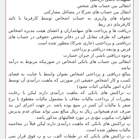
انتقالی بین حساب های شخص
انتقال بین حساب های شركا در مشاغل مشاركتی
تنخواه های واریزی به حساب اشخاص توسط كارفرما با تائید
كارفرمای ذی ربط
دریافت ها و پرداخت های سهامداران و اعضای هیئت مدیره اشخاص
حقوقی كه طرف مقابل آن در دفاتر شخص حقوقی در حساب های
دریافتنی و پرداختنی (جاری شركا) منظور شده است.
قرض و ودیعه دریافتی و پرداختی
وجوه دریافتی ناشی از جبران خسارت
انتقالی بین حساب های بانكی اشخاص در صورتیكه مربوط به درآمد
نباشد
مبالغ دریافتی و پرداختی اشخاص بعنوان واسط با عنایت به فضای
كسب و كار اشخاص حقیقی (در صورتی كه ماهیت درآمدی آن توسط
اداره امور مالیاتی اثبات نشود)
ب تراكنش های بانكی كه ماهیت درآمدی دارند لیكن با رعایت
مقررات از پرداخت مالیات معاف یا مشمول مالیات مقطوع با نرخ
صفر یا مالیات آن كسر در منبع بوده باشد. در جهت اجرای این بند
صرف عدم همخوانی ریال به ریال مبالغ نمی تواند مبنای عدم پذیرش
اظهارات مكتوب مؤدی در مورد فعالیتهای مذكور باشد.
پ تراكنش های بانكی كه ماهیت درآمدی دارند لیكن قبلاً در محاسبه
مالیات منظور شده است.
ث تراكنش های بانكی كه در طبقات الف، ب و پ فوق قرار نمی