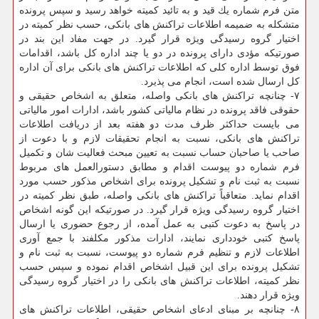
متن فرم شماره یك قید و به تائید كمیته خواهد رسید و سپس پرونده
متشكله به ضمیمه اطلاعات تراكنش های بانكی، حسب نظر كمیته در
اختیار گروه رسیدگی ویژه قرار گیرد. در جهت مفاد این بند در
صورتیكه مؤدی دارای پرونده در دو یا چند اداره كل باشد، اقدامات
فوق توسط اداره كلی كه اطلاعات تراكنش های بانكی برای آن اداره
كل ارسال شده است، انجام می پذیرد.
۷- چنانچه تراكنش های بانكی واصله، متعلق به اشخاص حقیقی و
حقوقی فاقد پرونده در نظام مالیاتی كشور باشد، ادارات امور مالیاتی
می بایست حداكثر ظرف مدت دو هفته بعد از دریافت اطلاعات
تراكنش های بانكی، نسبت به انجام تحقیقات لازم و با دعوت از
صاحب یا صاحبان حساب نسبت به تعیین مبحث فعالیت شان و تكمیل
فرم شماره دو پیوست اقدام و مطابق دستورالعمل های مربوط
نسبت به ثبت نام و تشكیل پرونده برای اشخاص مذكور حسب مورد
اقدام نماید. متعاقباً تراكنش های بانكی واصله، طبق نظر كمیته در
اختیار گروه رسیدگی ویژه قرار گیرد. در صورتیكه این گونه اشخاص
در پاسخ به دعوت كتبی به عمل آمده، از رجوع حضوری یا ارسال
پاسخ كتبی خودداری نمایند، ادارات مذكور مكلفند با جمع آوری
اطلاعات لازم و تنظیم فرم شماره دو پیوست، نسبت به ثبت نام و
تشكیل پرونده برای این قبیل اشخاص اقدام نموده و سپس حسب
نظر كمیته، اطلاعات تراكنش های بانكی را در اختیار گروه رسیدگی
ویژه قرار دهند.
۸- چنانچه بر مبنای ادعای اشخاص حقیقی، اطلاعات تراكنش های