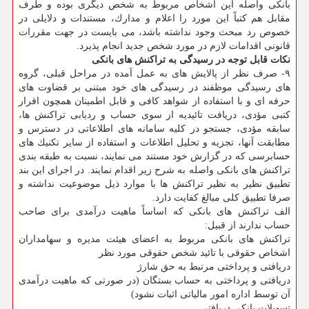
بانكی واصله این اشخاص مربوط به شخص دیگری بوده و طرف
مقابل هم كتباً این مورد را اعلام و مدارك، مستندات و دلایلی در
خصوص رد مبحث وجود نداشته باشد، می بایست در جهت مقررات
قانونی اقدامات لازم در مورد شخص جدید انجام پذیرد.
نكات قابل توجه در رسیدگی به تراكنش های بانكی
۹- صرف نظر از پالایش های به عمل آمده در مراحل قبلی، گروه
های رسیدگی موظفند در رسیدگی های خود مبتنی بر قضاوت های
حرفه ای و با استفاده از شواهد كافی و قابل اطمینان همچون اقرار
كتبی مؤدی، دریافت تائیدیه از سوی حساب و ردیابی تراكنش ها،
سابقه مؤدی، جستجو در كلیه سامانه های اطلاعاتی در دسترس و
مطابقت آنها، تجزیه و تحلیل اطلاعات و استفاده از سایر تكنیك های
حسابرسی كه در گزارش خود مستند می نمایند، نسبت به طبقه بندی
تراكنش های بانكی واصله به شرح زیر اقدام نمایند. در اجرای این بند
تطبیق نظیر به نظیر تراكنش ها با موارد ذیل موضوعیت نداشته و
صرفا تطبیق كلی مبالغ كفایت دارد.
الف تراكنش های بانكی كه اساساً ماهیت درآمدی برای صاحب
حساب ندارند از قبیل:
تراكنش های بانكی مربوط به اعضای هیئت مدیره و سهامداران
اشخاص حقوقی با تائید شخص حقوقی مورد نظر
دریافتی و پرداختی مرتبط به حق شارژ
دریافتی و پرداختی به حساب بستگان (در صورتی كه ماهیت درآمدی
آن توسط اداره امور مالیاتی اثبات نشود)
تسهیلات بانكی دریافتی