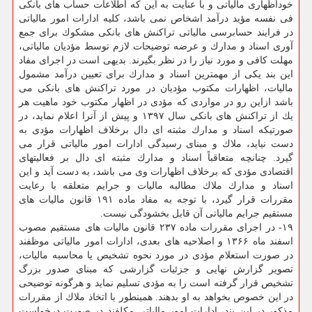
خوداظهاری مالیاتی و با عنایت به این كه اطلاعات حساب های بانكی
فی نفسه مؤید درآمد اشخاص نمی باشد، كلیه ادارات امور مالیاتی
در فرایند حسابرسی مالیاتی تراكنش های بانكی مشكوك برای جمع
آوری اسناد و مدارك و عرضه توضیحات لازم توسط مؤدیان مالیاتی،
مهلت كافی و مورد نیاز را در نظر بگیرند. بدیهی است در اجرای مفاد
این بند یكی از مهمترین اسناد و مدارك برای تعیین درآمد مشمول
مالیات، اظهارات مكتوب مؤدیان در مورد تراكنش های بانكی می
باشد ازاین رو در مواردی كه مؤدی در اظهار مكتوب خود ماهیت هر
یك از تراكنش های بانكی سال ۱۳۹۷ و پیش از آنرا اعلام نماید، در
صورتیكه اسناد و مدارك مثبته ای دال برخلاف اظهارات مؤدی به
دست نیاید، ملاك و مبنای رسیدگی ادارات امور مالیاتی قرار می
گیرد. چنانچه متعاقباً اسناد و مدارك مثبته ای دال بر فعالیتهای
اقتصادی مؤدی كه برخلاف اظهارات وی می باشد، به دست آید و این
اسناد و مدارك ملاك مطالبه مالیات و جرایم متعلقه با رعایت
مقررات قرار گیرد، با توجه به مفاد ماده ۱۹۱ قانون مالیات های
مستقیم جرایم مالیاتی آن قابل بخشودگی نیست.
۱۹- در اجرای مقررات ماده ۲۳۷ قانون مالیات های مستقیم مصوب
اسفند ماه ۱۳۶۶ و اصلاحیه های بعدی، ادارات امور مالیاتی موظفند
در صورت استعلام مؤدی در مورد نحوه تشخیص یا محاسبه مالیات،
تصویر گزارش نهایی و جزئیات گزارشی كه مبنای صدور بزرگ
تشخیص قرار گرفته است را به مؤدی تسلیم نماید و هرگونه توضیحی
در این خصوص بخواهد به او بدهند. همینطور با اتخاذ ملاك از مقررات
مذكور در این بند، ادارات امور مالیاتی مكلفند در صورت درخواست