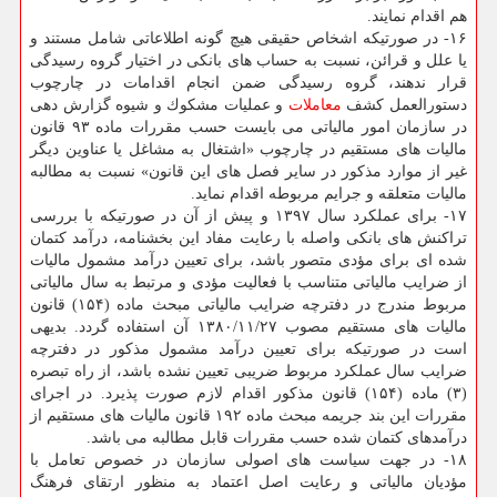
هم اقدام نمایند.
۱۶- در صورتیكه اشخاص حقیقی هیچ گونه اطلاعاتی شامل مستند و
یا علل و قرائن، نسبت به حساب های بانكی در اختیار گروه رسیدگی
قرار ندهند، گروه رسیدگی ضمن انجام اقدامات در چارچوب
دستورالعمل كشف
معاملات
و عملیات مشكوك و شیوه گزارش دهی
در سازمان امور مالیاتی می بایست حسب مقررات ماده ۹۳ قانون
مالیات های مستقیم در چارچوب «اشتغال به مشاغل یا عناوین دیگر
غیر از موارد مذكور در سایر فصل های این قانون» نسبت به مطالبه
مالیات متعلقه و جرایم مربوطه اقدام نماید.
۱۷- برای عملكرد سال ۱۳۹۷ و پیش از آن در صورتیكه با بررسی
تراكنش های بانكی واصله با رعایت مفاد این بخشنامه، درآمد كتمان
شده ای برای مؤدی متصور باشد، برای تعیین درآمد مشمول مالیات
از ضرایب مالیاتی متناسب با فعالیت مؤدی و مرتبط به سال مالیاتی
مربوط مندرج در دفترچه ضرایب مالیاتی مبحث ماده (۱۵۴) قانون
مالیات های مستقیم مصوب ۱۳۸۰/۱۱/۲۷ آن استفاده گردد. بدیهی
است در صورتیكه برای تعیین درآمد مشمول مذكور در دفترچه
ضرایب سال عملكرد مربوط ضریبی تعیین نشده باشد، از راه تبصره
(۳) ماده (۱۵۴) قانون مذكور اقدام لازم صورت پذیرد. در اجرای
مقررات این بند جریمه مبحث ماده ۱۹۲ قانون مالیات های مستقیم از
درآمدهای كتمان شده حسب مقررات قابل مطالبه می باشد.
۱۸- در جهت سیاست های اصولی سازمان در خصوص تعامل با
مؤدیان مالیاتی و رعایت اصل اعتماد به منظور ارتقای فرهنگ