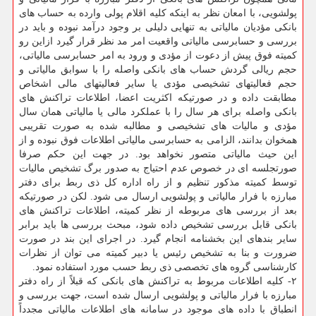
پولشویی، با امعان نظر به اینكه كلیه اقلام پولی وارده به حساب های
بانكی مؤدیان مالیاتی به تنهایی دلیلی بر وجود درآمد نبوده و باید در
بررسی و حسابرسی مالیاتی واقعیت امر مد نظر قرار گیرد ازاین رو
كمیته فوق پیش از دعوت از مؤدی و ورود به امر حسابرسی مالیاتی،
حجم ریالی گردش حساب های بانكی واصله را با سوابق مالیاتی و
حجم فعالیتهای تشخیصی مؤدی یا سایر فعالیتهای مالی اشخاص
مطابقت داده و در صورتیكه اكثریت اعضا، اطلاعات تراكنش های
بانكی واصله برای هر سال را با عملكرد مالی یا مالیاتی همان سال
مؤدی و مالیات های تشخیصی و مطالبه شده به صورت تقریبی
همخوان بدانند، الزامی به حسابرسی مالیاتی اطلاعات فوق نبوده و از
این حیث مالیاتی متصور نخواهد بود. در جهت این حكم صرفا
صورتجلسه ای در خصوص عدم احتیاج به صدور برگ تشخیص مالیات
توسط كمیته مذكور تنظیم و از راه اداره كل ذی ربط برای دفتر
مبارزه با فرار مالیاتی و پولشویی ارسال می شود. لكن در صورتیكه
بعد از بررسی های مربوطه از نظر كمیته، اطلاعات تراكنش های
بانكی قابل بررسی تشخیص داده شود، مبحث بررسی ها باید برابر
سایر بندهای این بخشنامه انجام گیرد. در اجرای این بند در صورت
ضرورت و بنا به تشخیص رئیس یا دبیر كمیته می توان از نظرات
كارشناسی گروه های تخصصی ذی ربط حسب مورد استفاده نمود.
۲- كلیه اطلاعات مربوط به تراكنش های بانكی كه قبلاً از راه دفتر
مبارزه با فرار مالیاتی و پولشویی ارسال شده است، جهت بررسی و
انطباق با داده های موجود در سامانه های اطلاعات مالیاتی مجدداً