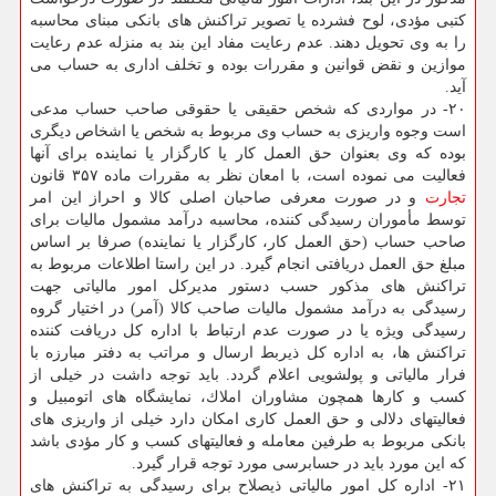
كتبی مؤدی، لوح فشرده یا تصویر تراكنش های بانكی مبنای محاسبه
را به وی تحویل دهند. عدم رعایت مفاد این بند به منزله عدم رعایت
موازین و نقض قوانین و مقررات بوده و تخلف اداری به حساب می
آید.
۲۰- در مواردی كه شخص حقیقی یا حقوقی صاحب حساب مدعی
است وجوه واریزی به حساب وی مربوط به شخص یا اشخاص دیگری
بوده كه وی بعنوان حق العمل كار یا كارگزار یا نماینده برای آنها
فعالیت می نموده است، با امعان نظر به مقررات ماده ۳۵۷ قانون
تجارت
و در صورت معرفی صاحبان اصلی كالا و احراز این امر
توسط مأموران رسیدگی كننده، محاسبه درآمد مشمول مالیات برای
صاحب حساب (حق العمل كار، كارگزار یا نماینده) صرفا بر اساس
مبلغ حق العمل دریافتی انجام گیرد. در این راستا اطلاعات مربوط به
تراكنش های مذكور حسب دستور مدیركل امور مالیاتی جهت
رسیدگی به درآمد مشمول مالیات صاحب كالا (آمر) در اختیار گروه
رسیدگی ویژه یا در صورت عدم ارتباط با اداره كل دریافت كننده
تراكنش ها، به اداره كل ذیربط ارسال و مراتب به دفتر مبارزه با
فرار مالیاتی و پولشویی اعلام گردد. باید توجه داشت در خیلی از
كسب و كارها همچون مشاوران املاك، نمایشگاه های اتومبیل و
فعالیتهای دلالی و حق العمل كاری امكان دارد خیلی از واریزی های
بانكی مربوط به طرفین معامله و فعالیتهای كسب و كار مؤدی باشد
كه این مورد باید در حسابرسی مورد توجه قرار گیرد.
۲۱- اداره كل امور مالیاتی ذیصلاح برای رسیدگی به تراكنش های