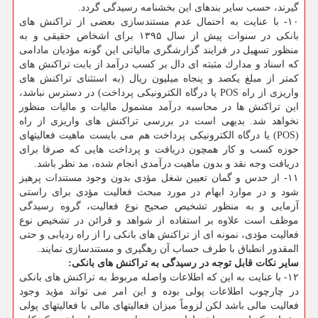
گیرند، حسب سایر بندهای این بخشنامه رسیدگی گردد.
۱۰- با عنایت به احتمال عدم مستندسازی بعضی از تراكنش های
بانكی در سنوات پیش از سال ۱۳۹۵ برای اشخاص حقیقی و به
منظور تسهیل در فرایند گزارشگری مالیاتی این گونه مؤدیان مادامی
كه اسناد و مدارك مثبته ای دال بر كسب درآمد از بابت تراكنش های
كمتر از مبلغ یكصد و پنجاه میلیون ریال (به استثنای تراكنش های
واریزی از راه POS یا درگاه الكترونیكی پرداخت) در دسترس نباشد،
این تراكنش ها در محاسبه درآمد مشمول مالیات و مالیات منظور
نخواهد شد. بدیهی است در بررسی تراكنش های واریزی از راه
(POS) یا درگاه الكترونیكی پرداخت هم می بایست ماهیت فعالیتهای
حوزه كسب و كار همچون دریافت و پرداخت هایی كه صرفا برای
دریافت وجه نقد و بدون ماهیت درآمدی انجام شده، مد نظر باشد.
۱۱- از حدس و گمان تعیین شغل مؤدی بدون وجود مستندات پرهیز
شود و در موارد ابهام در مورد مبحث فعالیت مؤدی برای راستی
آزمایی و به منظور تشخیص صحیح نوع فعالیت، گروه رسیدگی
موظف است علاوه بر استفاده از شواهد و قرائن در تشخیص نوع
فعالیت مؤدی، نمونه ای از تراكنش های بانكی را از راه ردیابی و حتی
المقدور انطباق با طرف حساب آن رهگیری و مستندسازی نمایند.
سایر نكات قابل توجه در رسیدگی به تراكنش های بانكی:
۱۲- با عنایت به این كه اطلاعات واصله مربوط به تراكنش های بانكی
در چارچوب اطلاعات پولی بوده و این امر می تواند مؤید وجود
فعالیت مالی باشد لكن لزوماً میزان فعالیتهای مالی با فعالیتهای پولی