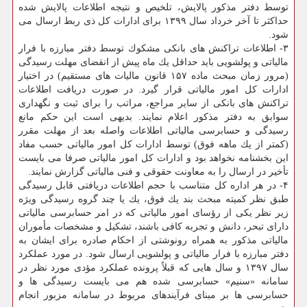
توسط دفتر مذكور پالایش، تلخیص و نتیجه اطلاعات پالایش شده
حداكثر تا آخر خرداد سال ۱۳۹۹ برای ادارات كل ذی ربط ارسال می
شود.
۳- اطلاعات تراكنش های بانكی مشكوك توسط دفتر مبارزه با فرار
مالیاتی و پولشویی باید حداقل یك ماه پیش از انقضای مهلت رسیدگی
(مرور زمان مبحث ماده ۱۵۷ قانون مالیات های مستقیم) در اختیار
ادارات كل امور مالیاتی قرار گیرد. در صورت دریافت اطلاعات
تراكنش های بانكی از سایر مراجع، مراتب را برای ثبت و نگهداری
سوابق به دفتر مذكور اعلام نمایند. بدیهی است این حكم مانع
رسیدگی و حسابرسی مالیاتی اطلاعات واصله بعد از مهلت مقرر
(كمتر از یك ماهه فوق) توسط ادارات كل امور مالیاتی حسب مفاد
این بخشنامه نخواهد بود و ادارات كل امور مالیاتی صرفا می بایست
تأخیر در ارسال را به معاونت حقوقی و فنی مالیاتی گزارش نمایند.
۴- در هر اداره كل متناسب با حجم اطلاعات دریافتی قابل رسیدگی
طبق نظر كمیته مبحث بند یك فوق، یك یا چند گروه رسیدگی ویژه
زیر نظر یكی از رؤسای امور مالیاتی كه در امر حسابرسی مالیاتی
دارای تبحر، دانش و تجربه كافی باشند، تشكیل و مشخصات مأموران
مالیاتی مذكور به همراه رونوشتی از احكام صادره برای ایشان به
دفتر مبارزه با فرار مالیاتی و پولشویی ارسال شود. در مورد عملكرد
سال ۱۳۹۷ و سال هایی كه قبلاً پرونده عملكرد مؤدی مورد نظر در
سامانه «سنیم» حسابرسی شده هم می بایست رسیدگی ها و
حسابرسی ها بر مبنای فرآیندهای مربوط در سامانه مزبور انجام