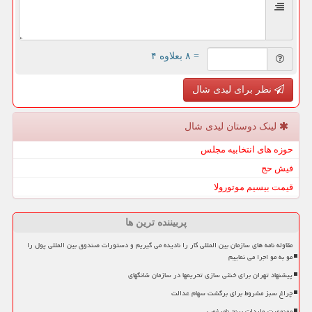
= ۸ بعلاوه ۴
نظر برای لیدی شال
لینک دوستان لیدی شال
حوزه های انتخابیه مجلس
فیش حج
قیمت بیسیم موتورولا
پربیننده ترین ها
مقاوله نامه های سازمان بین المللی کار را نادیده می گیریم و دستورات صندوق بین المللی پول را
مو به مو اجرا می نماییم
پیشنهاد تهران برای خنثی سازی تحریمها در سازمان شانگهای
چراغ سبز مشروط برای برگشت سهام عدالت
ممنوعیت واردات برنج نامرغوب