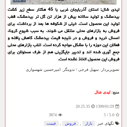
لیدی شال: استان آذربایجان غربی با 45 هكتار سطح زیر كشت
بیدمشك و تولید سالانه بیش از هزار تن گل تر بیدمشك، قطب
تولید این محصول است. خیلی از شكوفه ها بعد از برداشت، برای
فروش به بازارهای محلی منتقل می شوند. به سبب شیوع كرونا،
امسال خرید و فروش و در نتیجه قیمت بیدمشك كاهش یافته و
فعالان این حوزه را با مشكل مواجه كرده است. اغلب بازارهای محلی
جمع آوری شده اند و تدبیر جایگزینی هم از طرف مسئولان برای
فروش این محصول اتخاذ نشده است.
تصویربردار: سهیل فرجی / تدوینگر: امیرحسین شهسواری
منبع:
لیدی شال
1399/01/29
20:25:35
3874
5
/
5.0
تگهای خبر:
بازار
,
فروش
,
قیمت