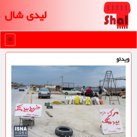
لیدی شال
منو
ویدئو