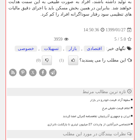
به تولید داشته باشند، افراد به صورت طبیعی به این سمت هدایت
خواهند شد. بنابراین در همین بخش مسكن باید با اجرای دقیق مالیات
های تنظیمی سود رفتار سوداگرانه افراد را كم كرد.
1399/01/27
14:50:36
3959
5
/
5.0
تگهای خبر:
اقتصادی
,
بازار
,
تسهیلات
,
خصوصی
این مطلب را می پسندید؟
(0)
(1)
X
تازه ترین مطالب مرتبط
سقوط آزاد قیمت خودرو در بازار
اعلام قیمت حقیقی مرغ
ایران و جمهوری آذربایجان تفاهمنامه گمرکی امضا کردند
اختصاصی خبرآنلاین از واردات 27 میلیون لیتری تا بازگشت ناترازی
نظرات بینندگان در مورد این مطلب