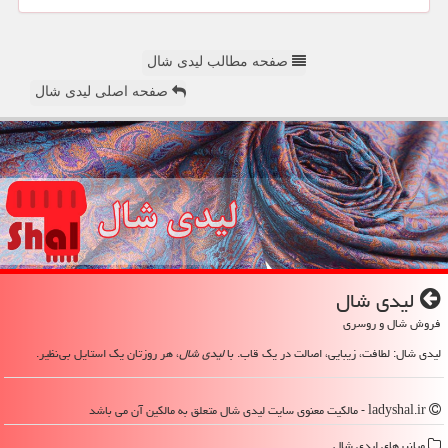
صفحه مطالب لیدی شال
صفحه اصلی لیدی شال
لیدی شال
فروش شال و روسری
لیدی شال: لطافت، زیبایی، اصالت در یک قاب. با
لیدی شال
، هر روزتان یک استایل بی‌نظیر.
ladyshal.ir - مالکیت معنوی سایت لیدی شال متعلق به مالکین آن می باشد
میانبرهای لیدی شال