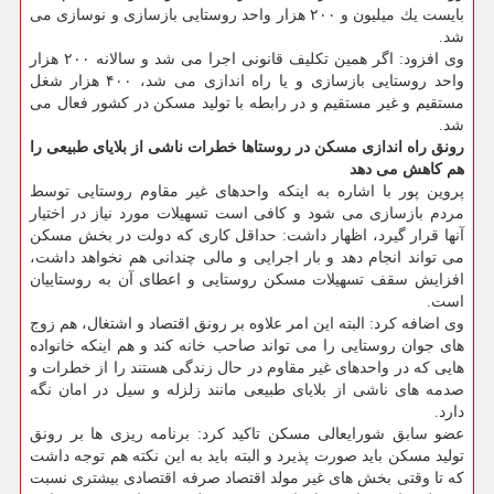
بایست یك میلیون و ۲۰۰ هزار واحد روستایی بازسازی و نوسازی می
شد.
وی افزود: اگر همین تكلیف قانونی اجرا می شد و سالانه ۲۰۰ هزار
واحد روستایی بازسازی و یا راه اندازی می شد، ۴۰۰ هزار شغل
مستقیم و غیر مستقیم و در رابطه با تولید مسكن در كشور فعال می
شد.
رونق راه اندازی مسكن در روستاها خطرات ناشی از بلایای طبیعی را
هم كاهش می دهد
پروین پور با اشاره به اینكه واحدهای غیر مقاوم روستایی توسط
مردم بازسازی می شود و كافی است تسهیلات مورد نیاز در اختیار
آنها قرار گیرد، اظهار داشت: حداقل كاری كه دولت در بخش مسكن
می تواند انجام دهد و بار اجرایی و مالی چندانی هم نخواهد داشت،
افزایش سقف تسهیلات مسكن روستایی و اعطای آن به روستاییان
است.
وی اضافه كرد: البته این امر علاوه بر رونق اقتصاد و اشتغال، هم زوج
های جوان روستایی را می تواند صاحب خانه كند و هم اینكه خانواده
هایی كه در واحدهای غیر مقاوم در حال زندگی هستند را از خطرات و
صدمه های ناشی از بلایای طبیعی مانند زلزله و سیل در امان نگه
دارد.
عضو سابق شورایعالی مسكن تاكید كرد: برنامه ریزی ها بر رونق
تولید مسكن باید صورت پذیرد و البته باید به این نكته هم توجه داشت
كه تا وقتی بخش های غیر مولد اقتصاد صرفه اقتصادی بیشتری نسبت