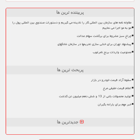
پربیننده ترین ها
مقاوله نامه های سازمان بین المللی کار را نادیده می گیریم و دستورات صندوق بین المللی پول را
مو به مو اجرا می نماییم
چراغ سبز مشروط برای برگشت سهام عدالت
پیشنهاد تهران برای خنثی سازی تحریمها در سازمان شانگهای
ممنوعیت واردات برنج نامرغوب
پربحث ترین ها
سقوط آزاد قیمت خودرو در بازار
اعلام قیمت حقیقی مرغ
تولید محصولات باغی از 13 و شش دهم میلیون تن گذشت
خبر مهم برای یارانه بگیران
جدیدترین ها