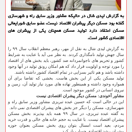
به گزارش لیدی شال در حالیكه مشاور وزیر سابق راه و شهرسازی
گفته بود مسكن دیگر پیشران اقتصاد نیست، عضو سابق شورایعالی
مسكن اعتقاد دارد تولید مسكن همچنان یكی از پیشران های
اقتصادی كشور است.
به گزارش لیدی شال به نقل از مهر، رهبر معظم انقلاب سال ۹۹ را
سال جهش تولید نامگذاری كردند. به نظر می آید با عنایت به شرایط
كشور و تحریم های ناجوانمردانه ضد كشور، باید بخش های از اقتصاد
را مورد توجه و اولویت قرار داد كه هم امكان رونق تولید در آنها وجود
داشته باشد و هم تاثیر بسزایی در تمام اقتصاد كشور داشته باشند.
تولید مسكن یكی از این بخش هاست. بخشی كه تقاضا برای آن
همواره وجود داشته و همینطور نهاده های مورد نیاز تولید آن، زمین و
نیروی انسانی در كشور موجود است.
مشاور آخوندی: مسكن دیگر پیشران اقتصادی نیست
این در حالی است كه حسین عبده تبریزی مشاور وزیر سابق راه و
شهرسازی، مسكن را دیگر جز بخش های پیشران اقتصادی نمی داند.
به گفته عبده تبریزی، در سال ۹۹ همه باید بپذیرند بخش مسكن
پیشران اقتصاد نیست. با عنایت به حجم خانه های خالی و قدرت خرید
مردم، بعید است امسال بتوان روی بخش مسكن بعنوان حوزه
پیشران رشد اقتصادی حساب باز كرد.