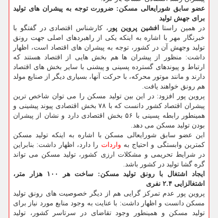
عضو سابق شورایعالی مسكن: ضرورت توجه به پیشران های تولید
برای جهش تولید
در همین راستا
افشین پروین پور
، كارشناس اقتصادی در گفتگو با
خبرنگار مهر با اشاره به اینكه یكی از راهبردهای اصلی جهت رونق
تولید وجهش آن در كشور، توجه به پیشران های اقتصاد است، اظهار
داشت: منظور از پیشران ها هم بخش هایی از اقتصاد هستند كه
ارتباط و پیوندهای گسترده پسینی و پیشنی با سایر بخش های اقتصاد
دارند و مانند موتور محركه، با حركت آنها، بسیاری دیگر از صنایع مولد
هم رونق خواهند یافت.
پروین پور افزود: در این بین تولید مسكن را می توان شاخص ترین
پیشران اقتصاد كشور دانست كه با ۷۸ بخش اقتصادی پیوند پیشینی و
همینطور رابطه پسینی با ۵۶ بخش اقتصادی دارد و نشان از پیشران
بودن تولید مسكن می دهد.
این عضو سابق شورایعالی مسكن با اشاره به اینكه تولید مسكن
كمترین وابستگی و احتیاج به
واردات
را دارد، اظهار داشت: بنابراین
در شرایط تحریمی و مشكلات ارزی كشور، تولید مسكن می تواند
گره گشا تولید در كشور باشد.
ایجاد اشتغال با رونق تولید مسكن: ساخت هر ۱۰۰ هزار متر،
اشتغالزایی ۲.۴ نفری
پروین پور عدم تمركز گرایی هم از دیگر خصوصیت های رونق تولید
مسكن دانست و اظهار داشت: با عنایت به وجود منابع مورد نیاز برای
تولید مسكن و همینطور وجود تقاضای در سرتاسر كشور، تولید