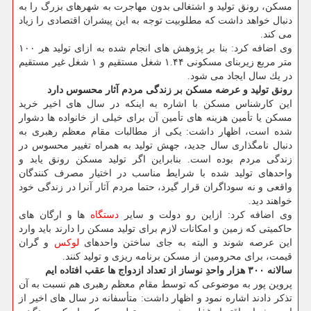
مسكن، رونق تولید و اشتغالی بدون مهاجرت به شهرهای بزرگ را به
دنبال خواهد داشت كه مطلوبیت توجه به این پیشران اقتصادی را زیاد
می كند.
وی اضافه كرد: بنا بر پژوهش های انجام شده به ازای تولید هر ۱۰۰
متر مربع زیربنای مسكونی ۱.۴۴ شغل مستقیم و ۱ شغل غیر مستقیم
در یك سال ایجاد می شود.
رونق تولید و عرضه مسكن بر زندگی مردم آثار محسوس دارد
این كارشناس مسكن با اشاره به اینكه در سال های اخیر خرید
مسكن یا تأمین هزینه های تأمین آن برای خیلی از خانواده ها دشوار
شده است، اظهار داشت: یكی از مطالبات مقام معظم رهبری به
دنبال نامگذاری سال جدید، جهش تولید به همراه تغییر محسوس در
زندگی مردم بوده است. بنابراین اگر تولید مسكن رونق یابد و
واحدهای تولید شده با شرایط مناسب در اختیار مصرف كنندگان
واقعی و نه سوداگران قرار گیرد، حتما مردم آثار آنرا در زندگی خود
خواهند دید.
وی اضافه كرد: ازاین رو دولت و سایر
دستگاه
ها و ارگان های
حاكمیتی كه زمین و امكانات لازم برای تولید مسكن را دارند باید وارد
این عرصه شوند و البته به جای ساختن واحدهای
لوكس
و گران
قیمت، برای محرومین از مسكن برنامه ریزی و تولید كنند.
سالانه ۳۰۰ هزار واحدِ نوساز از تعداد ازدواج ها عقب افتاده ایم
پروین پور به موضوعی كه توسط مقام معظم رهبری هم نسبت به آن
تذكر دادند اشاره نمود و اظهار داشت: متأسفانه در سال های اخیر از