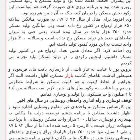
این پیشران اقتصاد غفلت شده بود و تولید مسكن با ركود سنگینی
روبرو شده بود و برنامه ریزی های صورت گرفته هم نتوانست این
ركود بخش مسكن را درمان كند، بلكه به آن دامن هم زده بود.
وی افزود: برای مثال از سال ۹۳ تا ۹۷، به صورت میانگین سالانه
۶۵۰ هزار ازدواج در كشور رخ داده است ولی میانگین تولید مسكن
حدود ۳۵۰ هزار واحد در سال بوده است. یعنی حتی به میزان
تقاضاهای جدید هم تولید مسكن رخ نداده است و سالانه ۳۰۰ هزار
واحد نسبت به این مورد كمبود تولید داشته ایم.
وی اضافه كرد: اگر معادل همین تعداد ازدواج هم در كشور تولید
مسكن داشتیم، اینچنین ركودی را در تولید مسكن نباید تجربه می
كردیم.
پروین پور با عنایت به نیاز ناشی از بازسازی بافت های فرسوده و
همینطور انباشت تقاضای گذشته
بازار
مسكن، اظهار داشت: البته اگر
بخواهیم از لحاظ كیفیت و هم كمیت مسكن به شرایط مطلوبی
برسیم و با عنایت به ركود سال های اخیر، لازم است سالانه بین ۱.۵
تا ۲ میلیون واحد مسكونی را تولید و نوسازی نماییم.
توقف نوسازی و راه اندازی واحدهای روستایی در سال های اخیر
این كارشناس مسكن به واحدهای غیر مقاوم روستایی اشاره نمود و
اظهار داشت: مطابق با برنامه ششم توسعه، دولت ها مكلف به
بهسازی و نوسازی حداقل ۲۰۰ هزار واحد مسكن روستایی با پرداخت
تسهیلات ارزان قیمت با كارمزد ۵ درصد شده اند. اما از سال ۹۲ تا ۹۷
و طی ۶ سال، تنها حدود ۲۵۰ هزار قرارداد برای بازسازی واحدهای
روستایی منعقد شد. در حالیكه بنا بر تكلیف قانونی برنامه ششم، می