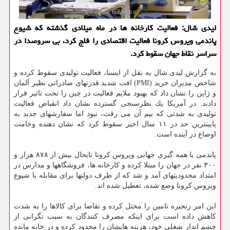
لیدی شال: فعالیت كارخانه ها در ماه میلادی گذشته كه شیوع
پاندمی ویروس كرونا فعالیت اقتصادی را فلج كرد، بی سروصدا در
سراسر نقاط جهان سقوط كرد.
به گزارش لیدی شال به نقل از ایسنا، فعالیت تولیدی سقوط كرده و
شاخص مدیران خرید (PMI) افت شدید قدرتهای صادراتی نظیر آلمان
و ژاپن را نشان داد كه بهبود ملایم فعالیت در چین را تحت تاثیر قرار
دادند. در آمریكا یك نظرسنجی گسترده نشان داد انقباض فعالیت
تولیدی به شدتی كه بیم آن می رفت، نبود اما سفارشهای جدید به
پایینترین حد در ۱۱ سال اخیر سقوط كرد كه نشان دهنده وخامت
اوضاع در آینده است.
پاندمی یا همه گیری جهانی ویروس كرونا تابحال بیش از ۸۷۸ هزار و
۳۰۰ نفر در جهان را مبتلا كرده و كارخانه ها، فروشگاهها و مدارس در
امتداد محدودیتهای آمد و شد كه از طرف دولتها برای مقابله با شیوع
ویروس كرونا وضع شده، تعطیل شده اند.
این امر زنجیره تامین را مختل كرده و تقاضا برای كالاها را به شدت
كاهش داده است برای اینكه مصرف كنندگان به سبب نگرانی از
چشم انداز شغلی خود، هزینه هایشان را محدود كرده و در خانه مانده