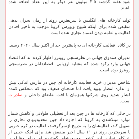
شود هفته گذشته ۳.۵ میلیون نفر دیگر به این تعداد اضافه شده
باشند.
تولید كارخانه های انگلیس با سریعترین روند از زمان بحران بدهی
منقبض شده برای اینكه شیوع ویورس كرونا موجب به تاخیر افتادن
فعالیت و لطمه دیدن اعتماد تجاری شده است.
در كانادا فعالیت كارخانه ای به پایینترین حد از اكتبر سال ۲۰۲۰ رسید.
مدیران صندوق جهانی در نظرسنجی رویترز اظهار كرده اند كه اقتصاد
جهانی وارد ركود شده كه مشابه ارزیابی اقتصاددانان در نظرسنجی
رویترز بوده است.
شاخص مدیران خرید فعالیت كارخانه ای چین در مارس اندكی بیش
از اندازه انتظار بهبود یافت اما همچنان ضعیف بود كه منعكس كننده
فشار شدید روی شركتها همزمان با افت تقاضای داخلی و
صادرات
است.
در حالی كه كارخانه ها در چین بعد از تعطیلی طولانی و كاهش شمار
موارد مبتلاشدن به كرونا كه اجازه داد چین محدودیتهای تجاری را
تسهیل كند، فعالیتشان را به تدریج ازسرگرفتند، فعالیت در كره جنوبی
با سریعترین روند در ۱۱ سال اخیر منقبض شد برای اینكه خیلی از
شركای تجاری این كشور محدودیتهای گسترده ای برای مقابله با