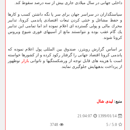
داخلی جهانی در سال میلادی جاری بیش از سه درصد سقوط كند.
سیاستگذاران در سراسر جهان برای سر پا نگه داشتن كسب و كارها
و حفظ مشاغل و خنثی كردن تبعات اقتصادی پاندمی كرونا، تدابیر
محرك مالی و پولی گسترده ای اعلام نموده اند اما تمامی این تدابیر
یك گام عقب بوده و نتوانستند مانع از آسیبهای فوری شیوع ویروس
كرونا شوند.
بر اساس گزارش رویترز، صندوق بین المللی پول اعلام نموده كه
پاندمی كرونا اقتصاد جهانی را گرفتار ركود كرده و از كشورها خواسته
است با هزینه های قابل توجه از ورشكستگیها و ناتوانی
بازار
نوظهور
از پرداخت بدهیهایش جلوگیری نمایند.
منبع:
لیدی شال
1399/01/14
21:04:07
3748
5
/
5.0