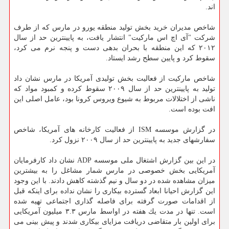
اند.
شاخص مدیران خرید بخش تولید منطقه یورو در مارس كه از طرف
شركت "آی اچ اس ماركیت" انتشار یافت، به پایینترین حد از سال
۲۰۱۲ كه این منطقه با بحران بدهی دست و پنجه نرم می كرد،
سقوط كرد و پایین سطح رشد ایستاد.
شاخص ماركیت از فعالیت بخش تولیدی آمریكا در مارس نشان داد
تولید به پایینترین حد از سال ۲۰۰۹ سقوط كرده و كمبود مواد كه
ناشی از اختلالات مربوط به شیوع ویروس كرونا بود، عامل اصلی این
افت بوده است.
در گزارش موسسه ISM از فعالیت كارخانه های آمریكا، شاخص
سفارشهای جدید به پایینترین حد از سال ۲۰۰۹ نزول كرد.
در این بین گزارش اشتغال ملی موسسه ADP نشان داد كارفرمایان
آمریكایی بخش خصوصی در مارس شمار مشاغل را به بیشترین
میزان مشاهده شده در دو سال و نیم گذشته كاهش دادند. با این وجود
این گزارش احیانا ابعاد گسترده بیكاری را نشان نداده برای اینكه قبل
از اقدامات صورت گرفته برای فاصله گذاری اجتماعی تهیه شده
است. تنها در مدت یك هفته در اواسط مارس ۳.۳ میلیون آمریكایی
برای اولین بار متقاضی دریافت مزایای بیكاری شدند و پیش بینی می