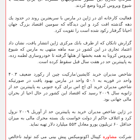
شیوع ویروس كرونا وضع كردند.
فعالیت كارخانه ای در ژاپن در مارس با سریعترین روند در حدود یك
دهه گذشته افت كرد و این دیدگاه كه سومین اقتصاد بزرگ جهان
احیانا گرفتار ركود شده است را تقویت كرد.
گزارش تانكان كه از طرف بانك مركزی ژاپن انتشار یافت، نشان داد
اعتماد تجاری در این كشور در سه ماهه منتهی به مارس كه شیوع
ویروس كرونا به همه بخشها از هتلها گرفته تا خودروسازی لطمه زده،
به پایینترین حد در هفت سال قبل سقوط كرده است.
شاخص مدیران خرید كایشین/ماركیت چین از ركورد ضعیف ۴۰.۳
واحد در فوریه به ۵۰.۱ واحد در مارس بهبود یافت در صورتیكه
شاخص مدیران خرید آی اچ اس برای كره جنوبی به پایینترین حد از
ژانویه سال ۲۰۰۹ رسید كه اقتصاد این كشور در حال احیا از بحران
مالی جهانی بود.
در ژاپن شاخص مدیران خرید به پایینترین حد از آوریل ۲۰۰۹ نزول
كرد و ائتلاف حاكم از دولت خواست یك بسته محرك مالی به میزان
حداقل ۶۰ تریلیون یورو معادل ۵۵۳ میلیارد دلار تهیه نماید.
شركت
مشاوره
كپیتال اكونومیكس پیش بینی می كند تولید ناخالص