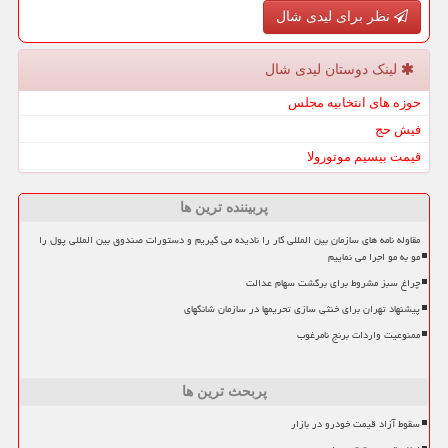
نظر برای لیدی شال
لینک دوستان لیدی شال
حوزه های انتخابیه مجلس
فیش حج
قیمت بیسیم موتورولا
پربیننده ترین ها
مقاوله نامه های سازمان بین المللی کار را نادیده می گیریم و دستورات صندوق بین المللی پول را
مو به مو اجرا می نماییم
چراغ سبز مشروط برای برگشت سهام عدالت
پیشنهاد تهران برای خنثی سازی تحریمها در سازمان شانگهای
ممنوعیت واردات برنج نامرغوب
پربحث ترین ها
سقوط آزاد قیمت خودرو در بازار