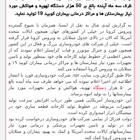
ظرف سه ماه آینده بالغ بر 50 هزار دستگاه تهویه و هواكش مورد
نیاز بیمارستان ها و مراكز درمانی بیماران كوبید 19 تولید نماید.
به گزارش لیدی شال به نقل از ایسنا، همزمان با شیوع گسترده
ویروس كرونا در خیلی از كشورهای جهان همچون ایالات متحده
آمریكا كه الان در بالای جدول مبتلایان به ویروس كرونا قرار گرفته
است، خیلی از شركت های خودروسازی بزرگ و فعال در این كشور
همچون فورد و جنرال موتورز و فیات كرایسلر اعلام نمودند كه از
بخش اعظمی از خطوط تولید كارخانه های خود بمنظور تولید و تامین
تجهیزات مورد نیاز بیمارستان ها و مراكز درمانی بیماران كوبید ۱۹ و
مبتلایان به ویروس كرونا استفاده می كنند.
حالا طبق گزارش وب سایت npr، شركت خودروسازی فورد با انتشار
اطلاعیه ای اخیرا اعلام نموده كه می خواهد ظرف سه ماه آینده بالغ
بر ۵۰ هزار
دستگاه
تهویه، هواكش و سایر تجهیزات مورد نیاز
بیمارستانها را به تولید انبوه برساند.
این خودروساز آمریكایی همین طور درباب افزایش سرعت تولید
تجهیزات مربوطه در خطوط تولید كارخانه قطعه سازی خود در
میشیگان ابراز امیدواری كرده است.
دولت فدرال از تمامی شركت های خودروسازی درخواست كرده بود
كه در تولید و تامین تجهیزات پزشكی و درمانی مورد نیاز
بیمارستانهای ایالات متحده آمریكا و كمك به بهبود بیماران و مبتلایان
به ویروس كرونا كمك كنند.