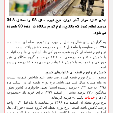
لیدی شال: مركز آمار ایران، نرخ تورم سال 98 را معادل 34.8
درصد اعلام نمود كه بالاترین نرخ تورم سالانه در دهه 90 شمرده
می شود.
به گزارش لیدی شال به نقل از مهر، نرخ تورم نقطه ای اسفند ماه
۱۳۹۸ در مقایسه با ماه قبل ۳، ۰ واحد درصد كاهش یافته است.
نرخ تورم نقطه ای گروه عمده «خوراكی ها، آشامیدنی ها و دخانیات»
با كاهش ۵.۱ واحد درصدی به ۱۴.۶ درصد و گروه «كالاهای غیر
خوراكی و خدمات» با كاهش ۱.۸ واحد درصدی به ۲۵.۷ درصد رسیده
است.
كاهش نرخ تورم نقطه ای خانوارهای كشور
منظور از نرخ تورم نقطه ای، درصد تغییر عدد شاخص قیمت، نسبت
به ماه مشابه سال قبل می باشد. نرخ تورم نقطه ای در اسفند ماه
۱۳۹۸ به عدد ۲۲، ۰ درصد رسیده است؛ یعنی خانوارهای كشور بطور
میانگین ۲۲.۰ درصد بیشتر از اسفند ۱۳۹۷ برای خرید یك «مجموعه
كالاها و
خدمات
یكسان» هزینه كرده­اند.
نرخ تورم نقطه ای اسفند ماه ۱۳۹۸ در مقایسه با ماه قبل ۳، ۰ واحد
درصد كاهش یافته است. نرخ تورم نقطه ای گروه عمده «خوراكی ها،
آشامیدنی ها و دخانیات» با كاهش ۵.۱ واحد درصدی به ۱۴.۶ درصد و