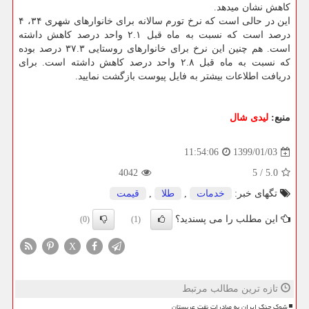
كاهش نشان میدهد.
این در حالی است كه نرخ تورم سالانه برای خانوارهای شهری ۳۴، ۴
درصد است كه نسبت به ماه قبل ۲.۱ واحد درصد كاهش داشته
است. هم چنین این نرخ برای خانوارهای روستایی ۳۷.۳ درصد بوده
كه نسبت به ماه قبل ۲.۸ واحد درصد كاهش داشته است. برای
دریافت اطلاعات بیشتر به فایل پیوست بازگشت نمایید.
منبع:
لیدی شال
1399/01/03
11:54:06
4042
5
/
5.0
تگهای خبر:
خدمات
,
طلا
,
قیمت
این مطلب را می پسندید؟
(0)
(1)
X
تازه ترین مطالب مرتبط
شوک جنگ ایران به صادرات نفت عربستان