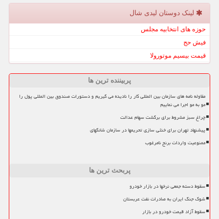
لینک دوستان لیدی شال
حوزه های انتخابیه مجلس
فیش حج
قیمت بیسیم موتورولا
پربیننده ترین ها
مقاوله نامه های سازمان بین المللی کار را نادیده می گیریم و دستورات صندوق بین المللی پول را
مو به مو اجرا می نماییم
چراغ سبز مشروط برای برگشت سهام عدالت
پیشنهاد تهران برای خنثی سازی تحریمها در سازمان شانگهای
ممنوعیت واردات برنج نامرغوب
پربحث ترین ها
سقوط دسته جمعی نرخها در بازار خودرو
شوک جنگ ایران به صادرات نفت عربستان
سقوط آزاد قیمت خودرو در بازار