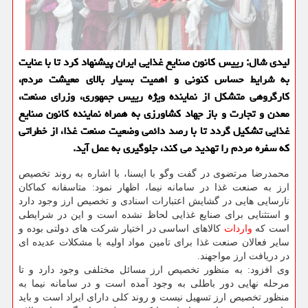
لیدی شال: رییس كانون صنایع غذایی ایران پیشنهاد كرد تا با عنایت
به شرایط حساس كنونی و اهمیت بسیار بالای معیشت مردم،
كارگروهی متشكل از نماینده ویژه رییس جمهوری، وزرای صنعت،
معدن و تجارت و باز جهاد كشاورزی به همراه نماینده كانون صنایع
غذایی تشكیل گردد تا با رصد دائمی وضعیت صنعت غذا، از خطراتی
كه سفره مردم را تهدید می كند، جلوگیری به عمل آید.
محمدرضا مرتضوی در گفت وگو با ایسنا، با اشاره به روند تخصیص
ارز به صنعت غذا در سامانه نیما، اظهار نمود: متاسفانه كماكان
نارسایی هایی در گشایش اعتبارات اسنادی و تخصیص ارز وجود دارد
و استثنایی برای صنایع غذایی لحاظ نشده است و این در شرایطی
است كه
واردات
كالاهای اساسی در اختیار شركت های دولتی بوده و
سایر فعالان صنعت غذا برای تامین مواد اولیه با مشكلات عدیده ای
در دریافت ارز مواجهند.
وی افزود: به منظور تخصیص ارز مسائل مختلفی وجود دارد و تا
مرحله نهایی دور باطلی به وجود آمده است و در سامانه نیما به
منظور تخصیص ارز تسهیل نیست و روند كلی دارای ایراد است و باید