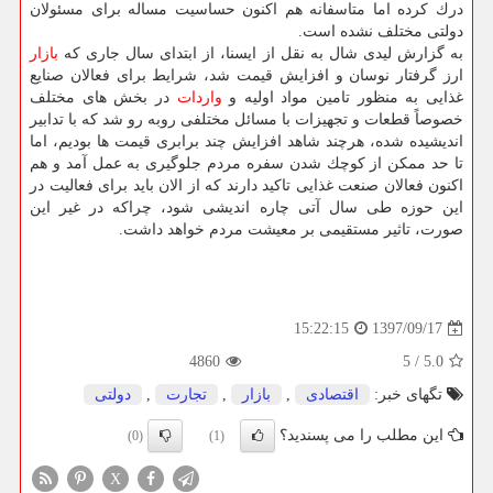
درك كرده اما متاسفانه هم اكنون حساسیت مساله برای مسئولان
دولتی مختلف نشده است.
به گزارش لیدی شال به نقل از ایسنا، از ابتدای سال جاری كه
بازار
ارز گرفتار نوسان و افزایش قیمت شد، شرایط برای فعالان صنایع
غذایی به منظور تامین مواد اولیه و
واردات
در بخش های مختلف
خصوصاً قطعات و تجهیزات با مسائل مختلفی روبه رو شد كه با تدابیر
اندیشیده شده، هرچند شاهد افزایش چند برابری قیمت ها بودیم، اما
تا حد ممكن از كوچك شدن سفره مردم جلوگیری به عمل آمد و هم
اكنون فعالان صنعت غذایی تاكید دارند كه از الان باید برای فعالیت در
این حوزه طی سال آتی چاره اندیشی شود، چراكه در غیر این
صورت، تاثیر مستقیمی بر معیشت مردم خواهد داشت.
1397/09/17
15:22:15
4860
5
/
5.0
تگهای خبر:
اقتصادی
,
بازار
,
تجارت
,
دولتی
این مطلب را می پسندید؟
(0)
(1)
X