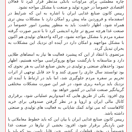
چاره مطمئنی برای مراودات بانكی مدنظر قرار گیرد تا فعالان
اقتصادی خصوصاً در حوزه تولید و صنعت با مشكل مواجه نشود.
رییس كانون صنایع غذایی ایران با اشاره به این كه شرایط در
اسفندماه و فروردین ماه پیش رو امكان دارد با مشكلات بیش تری
همراه شود، اظهار داشت: باید به منظور پیشبرد امور خصوصاً در
صنعت غذا هرچه سریع تر چاره اندیشی كرد تا با تدبیر صورت گرفته
سفره مردم با مشكل مواجه نشود، چراكه واحدهای تولیدی هم اكنون
با مشكل مواجهند و امكان دارد در آینده ای نزدیك این مشكلات به
بحران تبدیل گردد.
مرتضوی با انتقاد از این كه پیشبرد فعالیت ها نیاز به امضاهای طلایی
دارد و متاسفانه با بازگشت موانع بوروكراسی مواجه هستیم، اظهار
نمود: واحدهای صنعتی و تولیدی در بخش صنایع غذایی به هر نحوی كه
بود توانستند سال جاری را سپری كنند و تا حد قابل توجهی از اثرات
تحریم بر سفره مردم جلوگیری شد، اما باید در ارتباط با آینده ای
نزدیك باید برنامه ریزی شود، در غیر این صورت مشكلات مختلفی
گریبانگیر صنعت غذایی در كشور خواهد بود.
وی افزود: یكی از طریق هایی كه امیدواریم عملیاتی شود، برقراری
كانال مالی ایران و اروپا و در نظر گرفتن صندوقی برای خرید
كالاهاست كه می تواند كمك شایانی به فعالیت های تولیدی و صنعتی
داشته باشد.
رییس كانون صنایع غذایی ایران با بیان این كه باید خطوط معاملاتی با
چین باردیگر برقرار شود، افزود: بخشی از نیازها در صنعت غذا
خصوصاً در بخش قطعات از كشور چین قابل تامین بود كه باید با