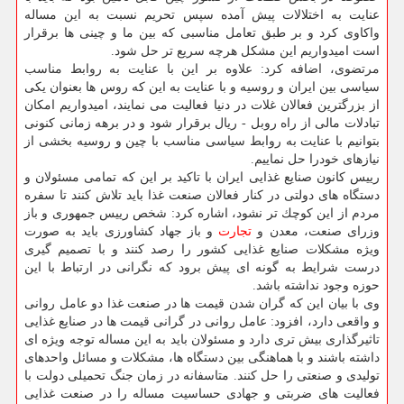
عنایت به اختلالات پیش آمده سپس تحریم نسبت به این مساله
واكاوی كرد و بر طبق تعامل مناسبی كه بین ما و چینی ها برقرار
است امیدواریم این مشكل هرچه سریع تر حل شود.
مرتضوی، اضافه كرد: علاوه بر این با عنایت به روابط مناسب
سیاسی بین ایران و روسیه و با عنایت به این كه روس ها بعنوان یكی
از بزرگترین فعالان غلات در دنیا فعالیت می نمایند، امیدواریم امكان
تبادلات مالی از راه روبل - ریال برقرار شود و در برهه زمانی كنونی
بتوانیم با عنایت به روابط سیاسی مناسب با چین و روسیه بخشی از
نیازهای خودرا حل نماییم.
رییس كانون صنایع غذایی ایران با تاكید بر این كه تمامی مسئولان و
دستگاه های دولتی در كنار فعالان صنعت غذا باید تلاش كنند تا سفره
مردم از این كوچك تر نشود، اشاره كرد: شخص رییس جمهوری و باز
وزرای صنعت، معدن و
تجارت
و باز جهاد كشاورزی باید به صورت
ویژه مشكلات صنایع غذایی كشور را رصد كنند و با تصمیم گیری
درست شرایط به گونه ای پیش برود كه نگرانی در ارتباط با این
حوزه وجود نداشته باشد.
وی با بیان این كه گران شدن قیمت ها در صنعت غذا دو عامل روانی
و واقعی دارد، افزود: عامل روانی در گرانی قیمت ها در صنایع غذایی
تاثیرگذاری بیش تری دارد و مسئولان باید به این مساله توجه ویژه ای
داشته باشند و با هماهنگی بین دستگاه ها، مشكلات و مسائل واحدهای
تولیدی و صنعتی را حل كنند. متاسفانه در زمان جنگ تحمیلی دولت با
فعالیت های ضربتی و جهادی حساسیت مساله را در صنعت غذایی