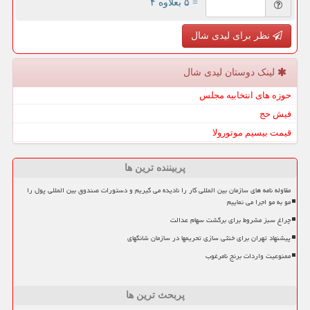
= ۵ بعلاوه ۴
نظر برای لیدی شال
لینک دوستان لیدی شال
حوزه های انتخابیه مجلس
فیش حج
قیمت بیسیم موتورولا
پربیننده ترین ها
مقاوله نامه های سازمان بین المللی کار را نادیده می گیریم و دستورات صندوق بین المللی پول را
مو به مو اجرا می نماییم
چراغ سبز مشروط برای برگشت سهام عدالت
پیشنهاد تهران برای خنثی سازی تحریمها در سازمان شانگهای
ممنوعیت واردات برنج نامرغوب
پربحث ترین ها