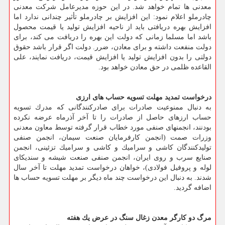
معدنی ها تمام خواهد شد. در این حوزه مدیرعامل شركت معدنی
چادرملو اعلام نمود: این افزایش بر چادرملو تأثیر چندانی ندارد اما
افزایش بهره دریافتی باید از ناحیه افزایش تولید یا قیمت محصول
باشد اما مسلما زمانی كه دولت این بهره را دریافت می كند، برای
دولت منفعت داشته و برای معادن، ضرر. دولت اگر قرار باشد حقوق
دولتی را بدون افزایش تولید یا افزایش قیمت، دریافت نمایند، علی
القاعده ظلمی در حق معادن خواهد بود.
درخواست تمدید مهلت تسویه حساب های ارزی
به دنبال ممنوعیت صادرات برای صادركنندگانی كه مدرك تسویه
حساب ارزهای حاصل از صادرات را تا آخر آذرماه عرضه نكرده
بودنند، انجمنهای صنفی مورد خطاب قرار گرفته توسط معاون معدنی
وزرات صمت (انجمن كارفرمایان صنعت سیمان، انجمن صنفی
تولیدكنندگان كاشی و سرامیك و كاشی و سرامیك تزئینی، انجمن
صنایع سرب و روی ایران، انجمن صنفی صنعت شیشه و سندیكای
لوله و پروفیل فولادی)، خواهان درخواست تمدید مهلت تا آخر سال
شدند. به دنبال این درخواست چند ماه دیگر بر مهلت تسویه حساب ها
اضافه گردید.
مرگ دو كارگر معدن زغال سنگ در عرض یك هفته