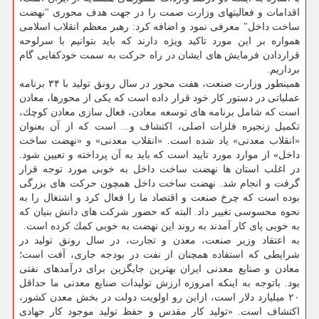
اقدامات و فعالیتهای وزارت صمت را در جهت هدف محوری "نهضت
ساخت داخل" معرفی نمود و اضافه كرد: رهبر معظم انقلاب اسلامی
همواره بر این مورد تاكید ویژه دارند كه باید بتوانیم با سرلوحه
قراردادن فرمایش های ایشان در راه حركت به سمت خودكفایی گام
برداریم.
همینطور وزارت صنعت، هفت محور در سال رونق تولید با ۳۴ برنامه
عملیاتی در دستور كار خود قرار داده است كه یكی از محورها، معادن
است كه شامل برنامه های توسعه معادن، فعال سازی معادن كوچك،
تكمیل زنجیره فلزات اصلی، اكتشاف و... است كه از آن بعنوان
«انقلاب معدنی» یاد شده است. «انقلاب معدنی» و «نهضت ساخت
داخل» از موارد مورد تایید است كه باید به آن پرداخته و تعیین شود.
در اغلب استان ها نهضت ساخت داخل به خوبی مورد توجه قرار
گرفت و انجام شد. نهضت ساخت داخل همچون حركت های بزرگی
بوده است كه چرخ صنعت و اقتصاد ما را فعال كرد و اشتغال را به
نحوه محسوسی تغییر داد. البته كه حضور شركت های دانش بنیان كه
به خوبی پای كار آمدند به روند این نهضت به خوبی كمك كرده است.
به اعتقاد وزیر صنعت، معدن و تجارت، در سال رونق تولید در
شرایطی كه استفاده همچنان از نفت در بودجه جاری، آفت است؛
معادن و صنایع معدنی ایران بهترین جایگزین برای درآمدهای نفتی
بود. باتوجه به اینكه امروزه ارزش تولیدات صنایع معدنی ما حداقل
۲۰ میلیارد دلار است، ازاین رو اولویت دولت در بخش معدن كشور،
اكتشاف است. «تولید كار مقدس و حفظ تولید موجود كار جهادی