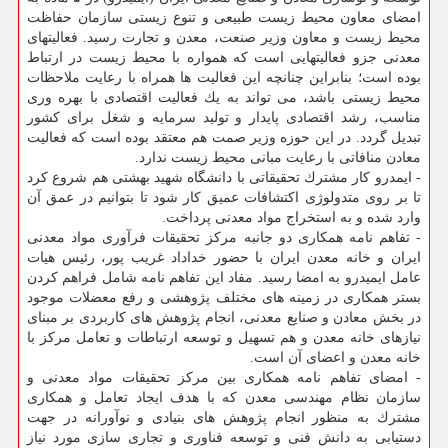
امضای معاون محیط زیست طبیعی و تنوع زیستی سازمان حفاظت
محیط زیست و معاون وزیر صنعت، معدن و تجارت رسید. فعالیتهای
معدنی جزو فعالیتهایی است كه همواره با محیط زیست در ارتباط
بوده است؛ بنابراین چنانچه این فعالیت ها همراه با رعایت ملاحظات
محیط زیستی باشد، می تواند به یك فعالیت اقتصادی با بهره وری
مناسب، رشد اقتصادی پایدار و تولید سرمایه و شغل برای كشور
تبدیل گردد. در این حوزه وزیر صمت هم معتقد بوده است كه فعالیت
معادن منافاتی با رعایت مبانی محیط زیست ندارد.
- ایمدرو كار مشترك تحقیقاتی با دانشگاه شهید بهشتی هم شروع كرد
تا بر روی متدولوژی اكتشافات عمیق كار شود تا بتوانیم در عمق آن
وارد شده و به استخراج مواد معدنی پرداخت.
- تفاهم نامه همكاری دو جانبه مركز تحقیقات فرآوری مواد معدنی
ایران و خانه معدن ایران با حضور خداداد غریب پور، رئیس هیات
عامل ایمیدرو به امضا رسید. مفاد این تفاهم نامه شامل فراهم كردن
بستر همكاری در زمینه های مختلف پژوهشی و رفع معضلات موجود
در بخش معادن و صنایع معدنی، انجام پژوهش های كاربردی بر مبنای
نیازهای خانه معدن و هم تسهیل و توسعه ارتباطات و تعامل مركز با
خانه معدن و اعضای آن است.
- امضای تفاهم نامه همكاری بین مركز تحقیقات مواد معدنی و
سازمان نظام مهندسی معدن كه با هدف ایجاد تعامل و همكاری
مشترك به منظور انجام پژوهش های بنیادی و نوآورانه در جهت
دستیابی به دانش فنی و توسعه فناوری و تجاری سازی مورد نیاز