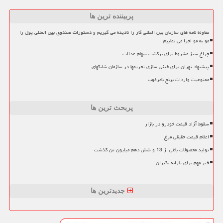
پربیننده ترین ها
مقاوله نامه های سازمان بین المللی کار را نادیده می گیریم و دستورات صندوق بین المللی پول را
مو به مو اجرا می نماییم
چراغ سبز مشروط برای برگشت سهام عدالت
پیشنهاد تهران برای خنثی سازی تحریمها در سازمان شانگهای
ممنوعیت واردات برنج نامرغوب
پربحث ترین ها
سقوط آزاد قیمت خودرو در بازار
اعلام قیمت حقیقی مرغ
تولید محصولات باغی از 13 و شش دهم میلیون تن گذشت
خبر مهم برای یارانه بگیران
جدیدترین ها