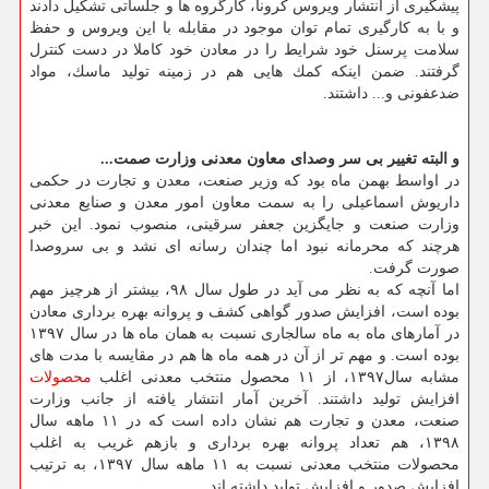
پیشگیری از انتشار ویروس كرونا، كارگروه ها و جلساتی تشكیل دادند
و با به كارگیری تمام توان موجود در مقابله با این ویروس و حفظ
سلامت پرسنل خود شرایط را در معادن خود كاملا در دست كنترل
گرفتند. ضمن اینكه كمك هایی هم در زمینه تولید ماسك، مواد
ضدعفونی و... داشتند.
و البته تغییر بی سر وصدای معاون معدنی وزارت صمت...
در اواسط بهمن ماه بود كه وزیر صنعت، معدن و تجارت در حكمی
داریوش اسماعیلی را به سمت معاون امور معدن و صنایع معدنی
وزارت صنعت و جایگزین جعفر سرقینی، منصوب نمود. این خبر
هرچند كه محرمانه نبود اما چندان رسانه ای نشد و بی سروصدا
صورت گرفت.
اما آنچه كه به نظر می آید در طول سال ۹۸، بیشتر از هرچیز مهم
بوده است، افزایش صدور گواهی كشف و پروانه بهره برداری معادن
در آمارهای ماه به ماه سالجاری نسبت به همان ماه ها در سال ۱۳۹۷
بوده است. و مهم تر از آن در همه ماه ها هم در مقایسه با مدت های
مشابه سال۱۳۹۷، از ۱۱ محصول منتخب معدنی اغلب
محصولات
افزایش تولید داشتند. آخرین آمار انتشار یافته از جانب وزارت
صنعت، معدن و تجارت هم نشان داده است كه در ۱۱ ماهه سال
۱۳۹۸، هم تعداد پروانه بهره برداری و بازهم غریب به اغلب
محصولات منتخب معدنی نسبت به ۱۱ ماهه سال ۱۳۹۷، به ترتیب
افزایش صدور و افزایش تولید داشته اند.