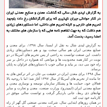
به گزارش لیدی شال سالی كه گذشت، معدن و صنایع معدنی ایران
در كنار حوادثی جبران ناپذیری كه برای كارگرانشان رخ داد؛ باوجود
تحریم های خارجی و البته تحریم های داخلی، اما دستاوردهای زیادی
هم داشت كه به جهت تفاهم نامه هایی كه با سازمان های مختلف به
امضا رسید، بدست آمد.
به گزارش لیدی شال به نقل از ایسنا، سال ۱۳۹۸، برای معدن و
صنایع معدنی ایران هم سالی سخت بود و هم دستاوردهای زیادی
داشت. این صنعت توانست به راحتی از پس تحریم های آمریكا در دو
نوبت در كنار همه محدودیت ها و موانعی كه همواره در داخل بر سر
راه خود می دید، بر بیاید و سالی خوب با دستاوردهای فراوان به پایان
برساند.
سال ۱۳۹۸ برای معدن ایران در حقیقت بی جان در اثر تركش های به
جا مانده از تحریم های آمریكا از سال ۱۳۹۷ آغاز شد؛ اما با روحیه بالا
فعالان خود، حمایت ها و پشتكار سازمان توسعه و نوسازی معدن و
صنایع معدنی ایران (ایمیدرو)، وزارت صنعت، معدن و تجارت و سایر
نهادهای ذی ربط، جانی باردیگر گرفت و توانست سالی موفق در
كارنامه خود ثبت كند.
در همان روزهای ابتدایی سال، شركت معدنی صنعتی گل گهر از راه