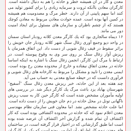
معدن و كار در آن همیشه خطر و حادثه را هم به دنبال داشته است.
كارگران معادن باآنكه ثروت و سرمایه زیادی را برای كشور تولید می
كنند اما سهم پایینی از آن دارند. خطر مرگ و مصدومیت هم همیشه
در كمین آنها بوده است. عمده حوادث معادن مربوط به معادن كوچك
هستند كه از چشم ناظران و سازمان های مسئول برای ایجاد امنیت
دور می مانند.
۱۶ دیماه سالجاری بود كه یك كارگر معدن كلاته رودبار استان سمنان
در واحد دپو وجمع آوری زغال سنگ شهر كلاته رودبار جان خویش را
براثر سقوط در قیف زغال شویی از دست داد. این اتفاق همزمان با
ریزش آوار زغال سنگ بر روی سر وی به وقوع پیوسته است. در
ارتباط با مرگ این كارگر، انجمن زغال سنگ با اشاره به اینكه اساسا
حادثه در معدن اتفاق نیفتاده و خارج از محدوده معدن رخ بوده است،
ایمنی معدن را تایید و مشكل را مربوط به كارخانه های زغال شویی و
فرآوری دانست كه در حیطه صنایع معدنی به حساب می آید.
چند هفته بعد از این حادثه، خبر ریزش معدن زغال سنگ "آسفیج"
شهرستان بهاباد یزد باعث مرگ یك كارگر دیگر شد. در بررسی های
اولیه مأموران مشخص شده است كه كارگر حین كار به سبب ریزش
ناگهانی تونل در محل حادثه در دم جان خویش را از دست داده است.
اما علت حادثه مشخص نشد. اما معاون فنی سازمان نظام مهندسی
معدن اعلام نمود كه كه حادثه در محدوده اكتشافی بوده است كه كار
اكتشاف آن تمام شده و گزارش آخر اكتشاف آن عرضه شده بوده
است اما طبق گزارشاتی كه در اختیار قرار گرفته است، در ساختمان
های معدن نیمه كار اطراف آن لوازمی بوده است كه یكی از كارگران