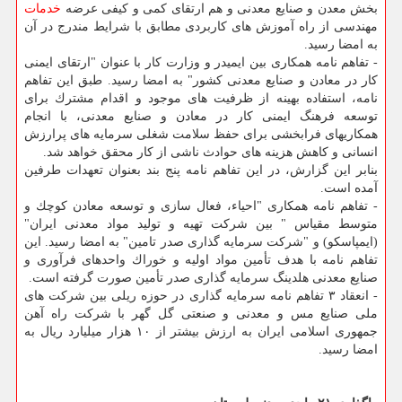
بخش معدن و صنایع معدنی و هم ارتقای كمی و كیفی عرضه
خدمات
مهندسی از راه آموزش های كاربردی مطابق با شرایط مندرج در آن
به امضا رسید.
- تفاهم نامه همكاری بین ایمیدر و وزارت كار با عنوان "ارتقای ایمنی
كار در معادن و صنایع معدنی كشور" به امضا رسید. طبق این تفاهم
نامه، استفاده بهینه از ظرفیت های موجود و اقدام مشترك برای
توسعه فرهنگ ایمنی كار در معادن و صنایع معدنی، با انجام
همكاریهای فرابخشی برای حفظ سلامت شغلی سرمایه های پرارزش
انسانی و كاهش هزینه های حوادث ناشی از كار محقق خواهد شد.
بنابر این گزارش، در این تفاهم نامه پنج بند بعنوان تعهدات طرفین
آمده است.
- تفاهم نامه همكاری "احیاء، فعال سازی و توسعه معادن كوچك و
متوسط مقیاس " بین شركت تهیه و تولید مواد معدنی ایران"
(ایمپاسكو) و "شركت سرمایه گذاری صدر تامین" به امضا رسید. این
تفاهم نامه با هدف تأمین مواد اولیه و خوراك واحدهای فرآوری و
صنایع معدنی هلدینگ سرمایه گذاری صدر تأمین صورت گرفته است.
- انعقاد ۳ تفاهم نامه سرمایه گذاری در حوزه ریلی بین شركت های
ملی صنایع مس و معدنی و صنعتی گل گهر با شركت راه آهن
جمهوری اسلامی ایران به ارزش بیشتر از ۱۰ هزار میلیارد ریال به
امضا رسید.