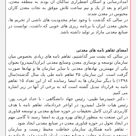
امدادرسانی و اسكان اضطراری ساكنان آن بودند به منطقه معدن،
اعزام و بعد از یك و نیم ساعت تلاش موفق به نجات معدن كاران
محبوس در معدن شدند.
در سالی كه گذشت با وجود تمام محدودیت های ناشی از تحریم ها،
بخش معدن ایران با برنامه ریزی های خوبی كه داشت، توانست در
صنایع معدنی مازاد بر تولید داشته باشد.
امضای تفاهم نامه های معدنی
در سالی كه پشت سر گذاشتیم، تفاهم نامه های زیادی بخصوص میان
سازمان توسعه و نوسازی معدن وصنایع معدنی ایران(ایمیدرو) بعنوان
یكی از مهمترین نهادهای معدنی با سایر سازمان ها و نهادها صورت
گرفت است. این سازمان ۳۵ تفاهم نامه طی یك سال گذشته(سال
۱۳۹۸) با دیگر سازمان ها به امضا رسانده كه از این تعداد ۱۵ تفاهم
نامه به قرارداد تبدیل گشته است كه به برخی از آنها در زیر اشاره
می كنیم:
- دكتر حمیدرضا طیبی- رئیس جهاد دانشگاهی - با خداد غریب پور-
رئیس هیات عامل ایمیدرو- در اواخر خردادماه، تفاهم نامه با هدف
كاربردی كردن كامل تحقیقات در حوزه صنایع معدنی و توسعه فناوری
در این صنعت به منظور ارتقای بهره وری به امضا رسید تا گامی مهم
در ایجاد تحول در حوزه فناوری معدن در صنایع معدنی ایجاد شود.
- تفاهم نامه همكاری سازمان حفاظت محیط زیست و سازمان
توسعه و نوسازی معادن و صنایع معدنی ایران (ایمیدرو) در ۵ ماده به