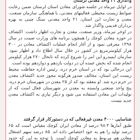
واگذاری ۲۱ واحد معدنی لرستان
در اوایل تیرماه در جلسه شورای معادن استان لرستان ضمن رعایت
ضوابط زیست محیطی فعالیتهای معدنی، با هماهنگی سازمان صنعت،
معدن و تجارت این استان، ۲۱ واحد معدنی سنگ چینی به بهره
برداران قدیمی واگذار شد.
در اوخر تیرماه، وزیر صنعت، معدن و تجارت اظهار داشت: اكتشاف
در حوزه معادن كوچك را همچون برنامه های وزارت صمت در سال
۱۳۹۸ معرفی نمود و از آغاز انجام عملیات اكتشاف معادن در ۳۰۰
هزار كیلومترمربع در كشور در خلال سال اطلاع داد و اظهار نمود:
سازمان ایمیدرو این امر را شروع كرده كه تابحال ۲۷۰ هزار كیلومتر
انجام شده كه بخش عمده آن در دولت یازدهم و دوازدهم بوده است.
این درحالی بود كه در استان خرم دره، رئیس اداره حفاظت محیط
زیست این استان، مخالف صدور هرگونه مجوز جدید اكتشاف معدن
در خرم دره شد. او معقتد بود كه از ۲۵ معدن در شهرستان خرم دره،
پنج واحد صنعتی وابسته به معدن در شهرستان فعال است كه از
تولیدات این معادن استفاده می شود و دیگر نیازی به اكتشاف معدن
جدید نیست.
شناسایی ۴۰۰۰ معدن غیرفعالی كه در دستوركار قرار گرفتند
طبق آمارها ۹۸.۳ درصد از معادن ایران كوچك مقیاس است كه ۶۵
درصد تولید را هم به خود اختصاص داده اند. ۸۵ درصد سهم اشتغال
معادن هم مربوط به معادن كوچك است. با توجه به این كه حدود