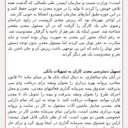
است»؛ وزارت صمت و سازمان ایمیدر، طی یكسالی كه گذشت همه
تلاش خویش را كردند تا تولید را در حوزه معدن به خوبی حفظ كنند و
در این حوزه طبق آمارهای سازمان ایمیدرو، انصافا به خوبی كار شد.
در اواخر مهرماه بود كه ریزش معدن كرومیت در زاوه خراسان
رضوی جان یك كارگر را گرفت كه در آن مسئول معدن مقصر
شناخته شد. ضمن اینكه یك نفر هم از ناحیه پا گرفتار مصدومیت شد.
به رغم اینكه مجوز این معدن به صورت روباز بوده است و نباید
مبادرت به حفر تونل می كردند اما مسئول معدن بدون توجه دستور
حفر تونل را داده كه این بی توجهی باعث ریزش آن و جان باختن یك
نفر و مصدومیت یك نفر دیگر گردید.
تسهیل دسترسی معدن كاران به تسهیلات بانكی
در آبان ماه سالجاری، به دنبال اینكه بانك ها بر مبنای ماده ۳۱ قانون
معادن، پروانه بهره برداری را بعنوان وثیقه برای دریافت وام نمی
پذیرفتند، صندوق بیمه سرمایه گذاری فعالیتهای معدنی، معدن و محل
اجرای طرح را بعنوان وثیقه پذیرفت و بیمه را تحویل داد تا معدن
كاران بتوانند تسهیلات دریافت كنند. با توجه به این كه تمام دارایی
های معدنی شامل ماشین آلات مشغول به كار در سایت و پروانه
بهره برداری معدن است، بنابراین تمام سرمایه معدن كار در بخش
خصوصی همین دو مورد است، كه از نظر بانكی قابل قبول نیستند؛
ازاین رو صندوق بیمه سرمایه گذاری در اینجا ورود كرد و برای حل