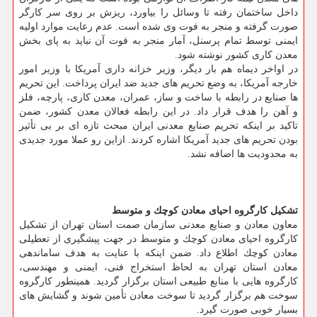
داخل ساختمان رفته تا وسائل را بیاورد، ریزش بر روی سر كارگر
صورت گرفته و منجر به فوت وی شده است. عدم رعایت موارد اولیه
ایمنی توسط تمام پرسنل، آمار منجر به فوت آن نباید به پای بخش
معدن كاری كشور نوشته شود.
در اواخر دیماه هم بار دیگر، وزیر خزانه داری آمریكا با وزیر امور
خارجه آمریكا، به وضع تحریم های جدید ضد ایران پرداخت. این تحریم
ها صنایع در رابطه با ساخت و ساز، عمران، معدن كاری، پارچه، فلز
و آهن را هدف قرار داد. در این رابطه فعالان معدن كشور، ضمن
تاكید بر اینكه تحریم صنایع معدنی ایران مبحث تازه ای بر بی تأثیر
بودن تحریم های جدید آمریكا اشاره كردند. ازاین رو عملا مورد جدیدی
به محدودیت ها اضافه نشد.
تشكیل كارگروه احیای معادن كوچك و متوسط
معاون معادن و صنایع معدنی سازمان صمت استان تهران از تشكیل
كارگروه احیای معادن كوچك و متوسط در جهت پیشگیری از تعطیلی
معادن كوچك اطلاع داد. ضمن اینكه با عنایت به هدف ساماندهی
معادن استان تهران به لحاظ استخراج فنی، ایمنی و مهندسی،
كارگروه هایی با منابع طبیعی استان برگزار گردید. همینطور كارگروه
سوخت هم برگزار گردید تا سوخت معادن تأمین شوند و گشایش های
بسیار خوبی صورت گیرد.