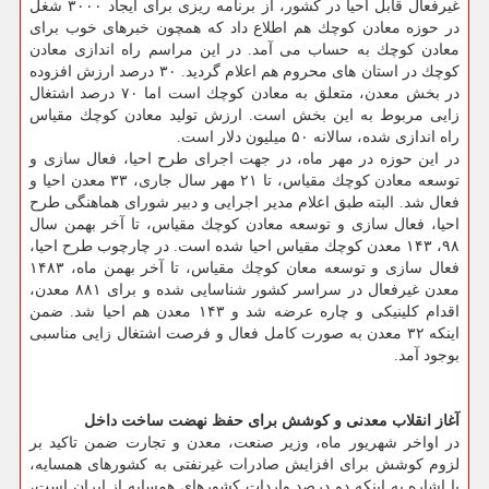
غیرفعال قابل احیا در كشور، از برنامه ریزی برای ایجاد ۳۰۰۰ شغل
در حوزه معادن كوچك هم اطلاع داد كه همچون خبرهای خوب برای
معادن كوچك به حساب می آمد. در این مراسم راه اندازی معادن
كوچك در استان های محروم هم اعلام گردید. ۳۰ درصد ارزش افزوده
در بخش معدن، متعلق به معادن كوچك است اما ۷۰ درصد اشتغال
زایی مربوط به این بخش است. ارزش تولید معادن كوچك مقیاس
راه اندازی شده، سالانه ۵۰ میلیون دلار است.
در این حوزه در مهر ماه، در جهت اجرای طرح احیا، فعال سازی و
توسعه معادن كوچك مقیاس، تا ۲۱ مهر سال جاری، ۳۳ معدن احیا و
فعال شد. البته طبق اعلام مدیر اجرایی و دبیر شورای هماهنگی طرح
احیا، فعال سازی و توسعه معادن كوچك مقیاس، تا آخر بهمن سال
۹۸، ۱۴۳ معدن كوچك مقیاس احیا شده است. در چارچوب طرح احیا،
فعال سازی و توسعه معان كوچك مقیاس، تا آخر بهمن ماه، ۱۴۸۳
معدن غیرفعال در سراسر كشور شناسایی شده و برای ۸۸۱ معدن،
اقدام كلینیكی و چاره عرضه شد و ۱۴۳ معدن هم احیا شد. ضمن
اینكه ۳۲ معدن به صورت كامل فعال و فرصت اشتغال زایی مناسبی
بوجود آمد.
آغاز انقلاب معدنی و كوشش برای حفظ نهضت ساخت داخل
در اواخر شهریور ماه، وزیر صنعت، معدن و تجارت ضمن تاكید بر
لزوم كوشش برای افزایش صادرات غیرنفتی به كشورهای همسایه،
با اشاره به اینكه دو درصد واردات كشورهای همسایه از ایران است،