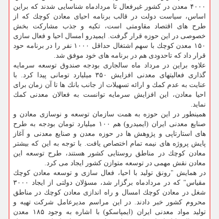
۴۰۰۰ معدن در كشور غیرفعال تا مردادماه شناسایی شدند كه براین
اساس، سیاست دولت در قالب برنامه احیای معادن كوچك كه از
طرح های اقتصاد مقاومتی است، تكیه و جذب مشاركت بخش
خصوصی در این حوزه قرار گرفت. ایمیدرو امسال احیا و فعال سازی
۱۵۰ معدن كوچك با سهم اشتغال حداقل ۱۰۰۰ نفر را در برنامه حود
قرار داد كه تاحدودی هم در برنامه های خود موفق شد.
علاوه براین در مرداد ماه سالجاری بودجه صندوق توسعه سرمایه
گذاری فعالیتهای معدنی افزایش ۳۵۰ میلیارد تومانی پیدا كرد. با
عنایت به عدم كمك و ارائه تسهیلات از جانب بانك ها تا آن زمان برای
احیا معادن، این افزایش سرمایه توانست به فعالان معدنی كمك
نماید.
همینطور در این حوزه به همت سازمان توسعه و نوسازی معادن و
صنایع معدنی ایران (ایمیدرو) هم ۱۰۰ میلیارد تومان بودجه به طرح
های استارتاپی و پژوهش ها در حوزه معدن و صنایع معدنی و آغاز
پایش پروژه های نیمه تمام اختصاص یافت. با توجه به این كه بیشتر
معادن كوچك در مناطق روستایی كشور هستند، طرح توسعه این
معادن نقش مهمی در توسعه متوازن كشور ایجاد می كرد.
در همایش "رونق تولید با احیا، فعال سازی و توسعه معادن كوچك
مقیاس" كه در مردادماه برگزار شد، مسؤلان دولتی از ایجاد ۳۰۰۰
شغل در معادن كوچك امسال و راه اندازی معادن كوچك در مناطق
محروم كشور خبر دادند. در این مراسم مدیرعامل شركت تهیه و
تولید مواد معدنی ایران (ایمپاسكو) با اشاره به وجود ۱۸۵ معدن