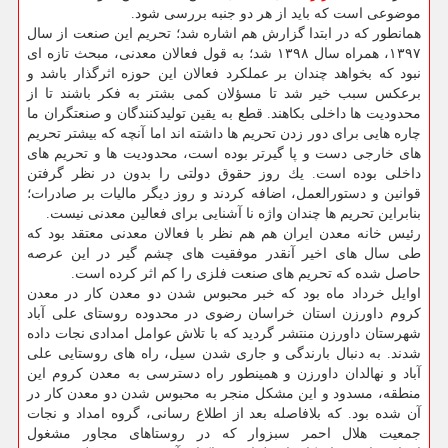
موضوعی است كه باید از هر دو جنبه بررسی شود.
همانطور كه در ابتدا گزارش هم اشاره شد؛ تحریم این صنعت از سال
۱۳۹۷، همراه سال ۱۳۹۸ شد؛ به قول فعالان معدنی، مبحث تازه ای
نبود كه بخواهد چندان بر عملكرد فعالان این حوزه اثرگذار باشد و
برعكس سبب خیر شد تا مسؤلان كمی بشتر به فكر باشند تا از
محدودیت ها داخلی بكاهند. قطع به یقین تولیدكنندگان و صنعتگران ما
چاره هایی برای دور زدن تحریم ها داشته اند اما آنچه كه بیشتر تحریم
های خارجی دست و پا گیرتر بوده است، محدودیت ها و تحریم های
داخلی بوده است. یك روز حقوق دولتی را بدون در نظر گرفتن
قوانین و دستورالعمل، اضافه كردند و روز دیگر مالیات بر صادرات؛
بنابراین تحریم ها چندان واژه نا آشنایی برای فعالین معدنی نیست.
رئیس خانه معدن ایران هم هم نظر با فعالان معدنی معتقد بود كه
طی سال های اخیر آنقدر موفقیت های چشم گیر در این عرصه
حاصل شده كه تحریم های صنعت فلزی را كم اثر كرده است.
اوایل خرداد ماه بود كه خبر محبوس شدن دو معدن كار در معدن
كروم داورزن استان خراسان رضوی در محدوده روستای علی آباد
شهرستان داورزن منتشر گردید كه با تلاش عوامل امدادی نجات داده
شدند. به دنبال بارندگی و جاری شدن سیل، راه های روستایی علی
آباد و نهالدان داورزن و همینطور راه دسترسی به معدن كروم این
منطقه، مسدود و این مشكل منجر به محبوس شدن دو معدن كار در
آن شده بود. كه بلافاصله بعد از اطلاع رسانی، گروه امداد و نجات
جمعیت هلال احمر سبزوار كه در روستاهای مجاور مشغول