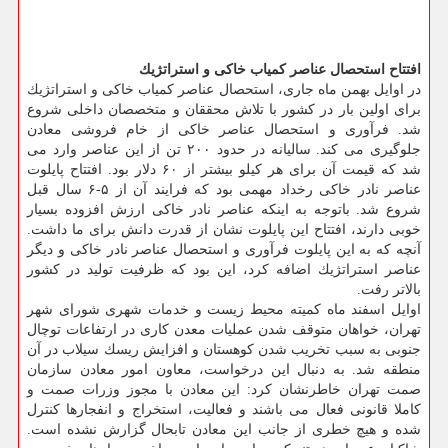
افتتاح استحصال عناصر كمیاب خاكی و استراتژیك
در اوایل بهمن ماه جاری، استحصال عناصر كمیاب خاكی و استراتژیك
برای اولین بار در كشور با تلاش محققان و متخصصان داخلی شروع
شد. فرآوری و استحصال عناصر خاكی از خام فروشی معادن
جلوگیری می كند. سالیانه در حدود ۲۰۰ تن از این عناصر وارد می
شد كه قیمت آن برای هر كیلو بیشتر از ۶۰ دلار بود. افتتاح پایلوت
عناصر نادر خاكی رخداد مهمی بود كه فرایند آن از ۵-۶ سال قبل
شروع شد. باتوجه به اینكه عناصر نادر خاكی ارزش افزوده بسیار
خوبی دارند، افتتاح این پایلوت نشان از قدرت دانش برای ما داشت.
آنچه كه به این پایلوت فرآوری و استحصال عناصر نادر خاكی و دیگر
عناصر استراتژیك اضافه كرد، این بود كه ظرفیت تولید در كشور
بالاتر رفت.
اوایل اسفند ماه كمیته محیط زیست و خدمات شهری شورای شهر
تهران، خواهان متوقف شدن عملیات معدن كاری در ارتفاعات توچال
جنوبی به سبب تخریب شدن كوهستان و افزایش ریسك سیلاب در آن
منطقه شد. به دنبال این درخواست، معاون امور معادن سازمان
صمت تهران خاطرنشان كرد: این معادن با مجوز وزرات صمت و
كاملا قانونی فعال می باشند و فعالیت، استخراج و انفجارها كنترل
شده و هیچ خطری از جانب این معادن تابحال گزارش نشده است.