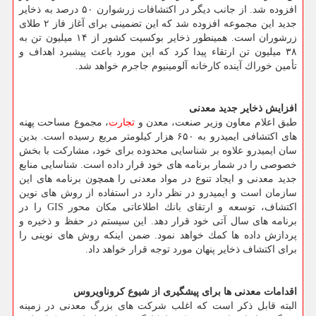
افزوده شد. از جانب دیگر در اكتشافات زرشوارن ۵۰ درصد به ذخایر
جدید این مجموعه افزوده شد كه این تضمینی برای آغاز فاز ۲ طلای
زرشوران است. همینطور ذخایر بوكسیت كشور از ۱۴ میلیون تن به
۳۸ میلیون تن ارتقاء پیدا كرد كه این مورد باعث پیشبرد اهداف و
تأمین خوراك آینده كارخانه آلومینیوم جاجرم خواهد شد.
افزایش ذخایر جدید معدنی
طبق اعلام معاون وزیر صنعت، معدن و
تجارت
، مجموع مساحت پهنه
های اكتشافی ایمیدرو به ۶۵۰ هزار كیلومتر مربع رسیده است. بدین
سان ایمیدرو علاوه بر شناسایی محدوده برای خود، مشاركت با بخش
خصوصی را در شمار برنامه های خود قرار داده است. شناسایی منابع
جدید معدنی و ایجاد تنوع در مواد معدنی را همچون برنامه های این
سازمان است و ایمیدرو در نظر دارد در استفاده از روش های نوین
اكتشاف، توسعه و ارتقای بانك اطلاعاتی مكان محور GIS را در
برنامه های سال آتی خود قرار دهد. این سیستم در حفظ و ذخیره و
پردازش داده ها كمك خواهد نمود. ضمن اینكه روش های نوینی را
برای اكتشاف ذخایر پنهان مورد توجه قرار خواهد داد.
اقدامات معدنی ها برای پیشگیری از شیوع كروناویروس
البته قابل ذكر است كه اغلب شركت های بزرگ معدنی در زمینه