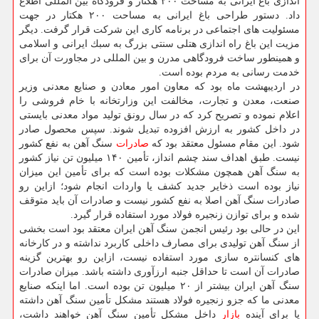
اندازی باغ ایرانی به مساحت ۲۰۰ هكتار و فرودگاه بین المللی اطلاع
داد. دستور طراحی باغ ایرانی به مساحت ۲۰۰ هكتار در جهت
مسئولیت های اجتماعی در برنامه كاری این شركت قرار گرفت. دیگر
مزیت این باغ راه اندازی هتلی سنتی بزرگ به سبك ایرانی و اسلامی
و همینطور ساخت فرودگاهی مدرن و بین المللی در مجاورت آن برای
خدمت رسانی به مردم بوده است.
در اردیبهشت ماه بود كه معاون امور معادن و صنایع معدنی وزیر
صنعت، معدن و تجارت، مخالفت این وزارتخانه با خام فروشی را
اعلام نموده و تصریح كرد كه در سال رونق تولید مواد معدنی بایستی
در داخل كشور به ارزش افزوده تبدیل شوند. سپس محصول صادر
شود. این مقام مسئول معتقد بود كه
صادرات
سنگ آهن به نفع كشور
نیست. طبق اهداف سند چشم انداز، تأمین ۱۴۰ میلیون تن نیاز كشور
به سنگ آهن همچون مشكلات بوده است كه برای تأمین این میزان
نیاز بوده است ذخایر جدید كشف یا واردات انجام شود؛ ازاین رو
صادرات سنگ آهن اصلا به نفع كشور نیست و صادرات آن باید متوقف
شده و برای توازن زنجیره فولاد مورد استفاده قرار گیرد.
این در حالی بود رئیس انجمن سنگ آهن ایران معتقد بود است بخشی
از سنگ آهن تولیدی برای مصارف داخلی كاربرد نداشته و در كارخانه
های كنسانتره سازی مورد استفاده نیست، ازاین رو بهترین گزینه
صادرات آن است تا حداقل جنبه ارزآوری داشته باشد. میزان صادرات
سنگ آهن ایران بیشتر از ۲۰ میلیون تن بوده است. اما اینكه صنایع
معدنی ما كه جزو زنجیره فولاد هستند مشكل تأمین سنگ آهن داشته
یا برای آینده
بازار
داخل مشكل تأمین سنگ آهن خواهند داشت،