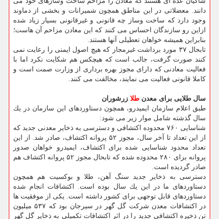
شاكیان عده ای هستند كه معادن را مزاحم ساخت وسازهای خود می
دانند. معضلاتی در این مناطق همچون شمیرانات و بخشی از دماوند
وجود دارد كه ساخت وساز چه قانونی و غیرقانونی بسیار زیاد شده
ازاین رو سازندگان احساس می كنند كه این معادن مزاحم آن هاست؛
بنابراین همیشه خواهان تعطیلی آنها هستند.
تابحال ۳۷ مورد برداشت غیرمجاز كه هیچ اصول ایمنی را رعایت نمی
كنند صورت گرفت، جالب است كه هیچكس هم شكایت نكرد اما با
فعالیت معادنی كه دارای مجوز بهره برداری از وزارت صمت است و
كاملا قانونی فعالیت می نمایند، مخالفت می كنند.
سال طلایی برای معدن
طلا
زرشوران
طبق اعلام سازمان ایمیدرو، همچون دستاوردهای این سازمان در یك
سال گذشته شامل موار زیر می شود:
شناسایی ۷۶۰ محدوده اكتشافی و دسترسی به ذخایر معدنی جدید كه
از این تعداد تا آخر سال، مجوز ۵۲ پروانه اكتشاف، صادر شد. از این
تعداد محدود شناسایی شده برای اكتشاف، ایمیدرو خواهان صدور
پروانه برای ۲۸۰ محدوده شده كه تابحال مجوز ۵۲ پروانه اكتشاف هم
صادر گردیده است.
دسترسی به ذخایر جدید سنگ آهن، طلا و بوكسیت هم همچون
دستاوردهای ما در این یك سال بوده است. اكتشافات انجام شده
دستاوردهای قابل توجهی برای كشور داشته است. یكی از موفقیت ها
در اكتشافات معدن شركت گل گهر در سیرجان بود كه ۵۳۷ میلیون
تن ذخیره اكتشافی جدید را در اثر اكتشافات تكمیلی به ذخایر گل گهر