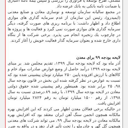
مشكل، طرح توسعه یا فرآوری را بررسی و سپس بیمه نامه اعتباری
یا ضمانت نامه بانكی به بانك عرضه داد.
در مجمع سالیانه سازمان توسعه و نوسازی معادن و صنایع معدنی
(ایمیدرو)، رئیس این سازمان از عدم سرمایه گذاری های موازی
اطلاع داد و اظهار داشت: با برنامه ریزی های صورت گرفته، دیگر
سرمایه گذاری های موازی صورت نمی گیرد و فعالیت ها و پروژه ها
در چارچوب یك زنجیره انجام می پذیرد. برخی شركت ها از بنگاه
داری خارج شده و بعنوان سرمایه گذار فعالیت خویش را آغاز كردند.
لایحه بودجه ۹۹ برای معدن
آذر ماه بود كه لایجه بودجه سال ۱۳۹۹، تقدیم مجلس شد. بر مبنای
لایحه بودجه ۱۳۹۹ درآمد حاصل از وضع عوارض صادرات مواد خام و
كالاهای با ارزش افزوده پایین ۲۵۰ میلیارد تومان پیشبینی شده بود كه
نسبت به عوارض در نظر گرفته شده این بخش در قانون بودجه سال
۹۸، ۲۵ برابر شده بود. همینطور رقم پیشبینی شده حقوق دولتی
معادن در لایحه بودجه سال ۱۳۹۹، با رشد ۸۹ درصدی نسبت به سال
۱۳۹۸، از رقم ۱۵۰۰ میلیارد تومان به رقم ۲۸۲۴ میلیارد تومان
افزایش یافت.
در حالیكه برخی فعالان معدن اظهار می كردند كه این افزایش بهره
مالكانه همچون انجمن سنگ آهن ایران معتقد بود كه افزایش بهره
مالكانه معادن در لایحه بودجه سال ۹۹، می تواند شركت های معدنی
همچون گل گهر و چادرملو را تحت تأثیر قرار دهد و در واقع به ضرر