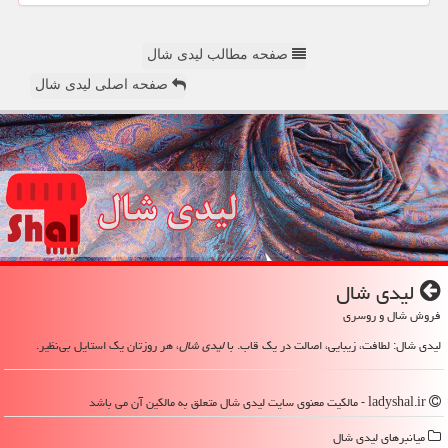
صفحه مطالب لیدی شال
صفحه اصلی لیدی شال
لیدی شال
فروش شال و روسری
لیدی شال: لطافت، زیبایی، اصالت در یک قاب. با
لیدی شال
، هر روزتان یک استایل بی‌نظیر.
ladyshal.ir - مالکیت معنوی سایت لیدی شال متعلق به مالکین آن می باشد
میانبرهای لیدی شال